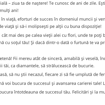
ală – ziua ta de naștere! Te cunosc de ani de zile. Eșt
mulți ani!
lă în viață, eforturi de succes în domeniul muncii și ve
e viață și să-i molipsești pe alții cu buna dispoziție!
 cât mai des pe calea vieții alei cu flori, unde te poți b
 cu soțul tău! Și dacă dintr-o dată o furtună te va pr
enă! Fii mereu atât de sinceră, amabilă și veselă, î
hii tăi, ca diamantele, să strălucească de bucurie.
ă, să nu știi necazul, fiecare zi să fie umplută de feri
 mă voi bucura de succesul și avansarea carierei tale!
bucura întotdeauna de succesul tău. Felicitări și la mul