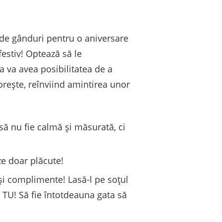
calde gânduri pentru o aniversare
estiv! Optează să le
ta va avea posibilitatea de a
orește, reînviind amintirea unor
 să nu fie calmă și măsurată, ci
ze doar plăcute!
i și complimente! Lasă-l pe soțul
– TU! Să fie întotdeauna gata să