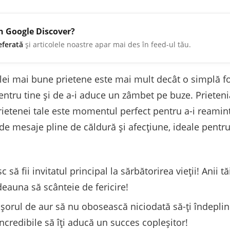
în Google Discover?
eferată
și articolele noastre apar mai des în feed-ul tău.
elei mai bune prietene este mai mult decât o simplă f
entru tine și de a-i aduce un zâmbet pe buze. Prieten
prietenei tale este momentul perfect pentru a-i reamin
 de mesaje pline de căldură și afecțiune, ideale pentr
.
c să fii invitatul principal la sărbătorirea vieții! Anii 
otdeauna să scânteie de fericire!
șorul de aur să nu obosească niciodată să-ți îndepline
ncredibile să îți aducă un succes copleșitor!