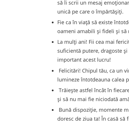
să îi scrii un mesaj emoționan
unică pe care o împărtășiți.
Fie ca în viață să existe înto
oameni amabili și fideli și să
La mulți ani! Fii cea mai ferici
suficientă putere, dragoste și
important acest lucru!
Felicitări! Chipul tău, ca un 
lumineze întotdeauna calea pe
Trăiește astfel încât în ​​fiec
și să nu mai fie niciodată amă
Bună dispoziție, momente mai v
doresc de ziua ta! În casă să fi