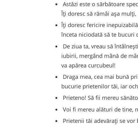
Astăzi este o sărbătoare speci
Îți doresc să rămâi așa mulți, 
Îți doresc fericire inepuizabi
înceta niciodată să te bucuri d
De ziua ta, vreau să întâlnești
iubirii, mergând mână de mână
va apărea curcubeul!
Draga mea, cea mai bună priet
bucurie prietenilor tăi, iar oc
Prieteno! Să fii mereu sănătoas
Voi fi mereu alături de tine,
Prietenii tăi adevărați se vor 