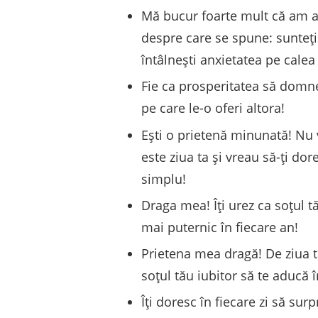
Mă bucur foarte mult că am av
despre care se spune: sunteți 
întâlnești anxietatea pe calea v
Fie ca prosperitatea să domne
pe care le-o oferi altora!
Ești o prietenă minunată! Nu ve
este ziua ta și vreau să-ți dor
simplu!
Draga mea! Îți urez ca soțul t
mai puternic în fiecare an!
Prietena mea dragă! De ziua ta,
soțul tău iubitor să te aducă 
Îți doresc în fiecare zi să sur