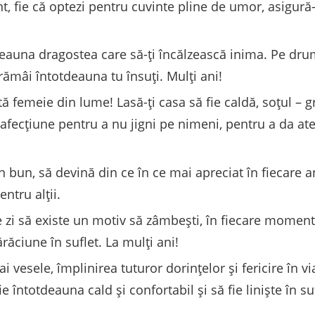
t, fie că optezi pentru cuvinte pline de umor, asigură-
tdeauna dragostea care să-ți încălzească inima. Pe drum
 rămâi întotdeauna tu însuți. Mulți ani!
tă femeie din lume! Lasă-ți casa să fie caldă, soțul – gri
 afecțiune pentru a nu jigni pe nimeni, pentru a da ate
vin bun, să devină din ce în ce mai apreciat în fiecare 
ntru alții.
are zi să existe un motiv să zâmbești, în ​​fiecare momen
răciune în suflet. La mulți ani!
esele, împlinirea tuturor dorințelor și fericire în vi
e întotdeauna cald și confortabil și să fie liniște în su