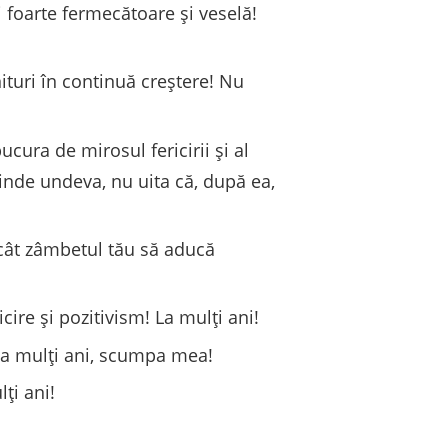
i foarte fermecătoare și veselă!
nituri în continuă creștere! Nu
ucura de mirosul fericirii și al
inde undeva, nu uita că, după ea,
ncât zâmbetul tău să aducă
cire și pozitivism! La mulți ani!
 La mulți ani, scumpa mea!
ți ani!