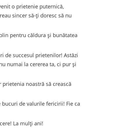
enit o prietenie puternică,
vreau sincer să-ți doresc să nu
plin pentru căldura și bunătatea
ri de succesul prietenilor! Astăzi
 nu numai la cererea ta, ci pur și
ar prietenia noastră să crească
bucuri de valurile fericirii! Fie ca
cere! La mulți ani!