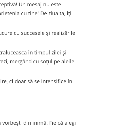
eceptivă! Un mesaj nu este
etenia cu tine! De ziua ta, îți
ucure cu succesele și realizările
trălucească în timpul zilei și
vezi, mergând cu soțul pe aleile
re, ci doar să se intensifice în
 vorbești din inimă. Fie că alegi