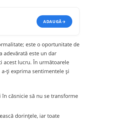
ADAUGĂ
→
ormalitate; este o oportunitate de
ia adevărată este un dar
ti acest lucru. În următoarele
u a-ți exprima sentimentele și
tăi în căsnicie să nu se transforme
ască dorințele, iar toate