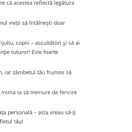
te că acestea reflectă legătura
ul vieții să întâlnești doar
juliu, copiii – ascultători și să ai
nție tuturor! Este foarte
an, iar zâmbetul tău frumos să
t inima ta să tremure de fericire
ața personală – asta vreau să-ți
fletul tău!