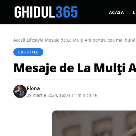
ACASA
L
Acasă
/
Lifestyle
/
Mesaje de La Mulți Ani pentru cea mai bună
LIFESTYLE
Mesaje de La Mulți 
Elena
29 martie 2024, 16:04
·
11 min citire