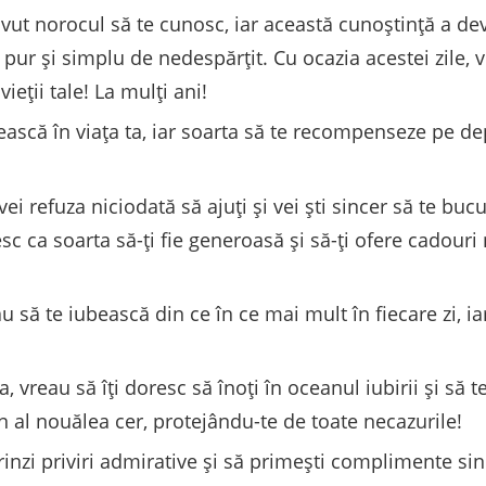
ut norocul să te cunosc, iar această cunoștință a dev
pur și simplu de nedespărțit. Cu ocazia acestei zile, 
ieții tale! La mulți ani!
ască în viața ta, iar soarta să te recompenseze pe de
i refuza niciodată să ajuți și vei ști sincer să te bucu
esc ca soarta să-ți fie generoasă și să-ți ofere cadouri
ău să te iubească din ce în ce mai mult în fiecare zi, i
 vreau să îți doresc să înoți în oceanul iubirii și să te 
în al nouălea cer, protejându-te de toate necazurile!
prinzi priviri admirative și să primești complimente sin