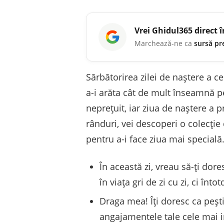
Vrei
Ghidul365
direct 
Marchează-ne ca
sursă pr
Sărbătorirea zilei de naștere a c
a-i arăta cât de mult înseamnă p
neprețuit, iar ziua de naștere a 
rânduri, vei descoperi o colecție
pentru a-i face ziua mai specială
În această zi, vreau să-ți dores
în viața gri de zi cu zi, ci înt
Draga mea! Îți doresc ca pești
angajamentele tale cele mai i