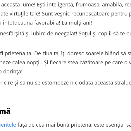
 această lume! Ești inteligentă, frumoasă, amabilă, r
te virtuțile tale! Sunt veșnic recunoscătoare pentru pri
 întotdeauna favorabilă! La mulți ani!
nesfârșită și iubire de neegalat! Soțul și copiii să te b
fi prietena ta. De ziua ta, îți doresc soarele blând să s
ineze calea nopții. Și fiecare stea căzătoare pe care o 
o dorință!
ericire și să nu se estompeze niciodată această străluci
imă
mentele
față de cea mai bună prietenă, este esențial să