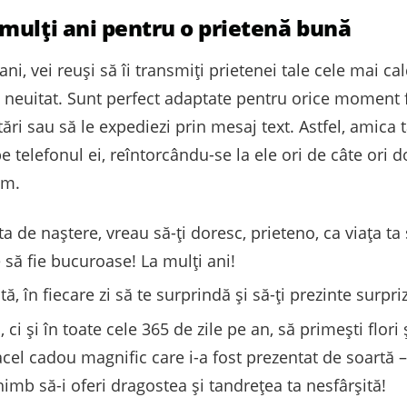
mulți ani pentru o prietenă bună
ani, vei reuși să îi transmiți prietenei tale cele mai 
neuitat. Sunt perfect adaptate pentru orice moment f
itări sau să le expediezi prin mesaj text. Astfel, amica 
 telefonul ei, reîntorcându-se la ele ori de câte ori d
sm.
ta de naștere, vreau să-ți doresc, prieteno, ca viața ta
e să fie bucuroase! La mulți ani!
, în fiecare zi să te surprindă și să-ți prezinte surpri
 ci și în toate cele 365 de zile pe an, să primești flor
 acel cadou magnific care i-a fost prezentat de soartă 
chimb să-i oferi dragostea și tandrețea ta nesfârșită!