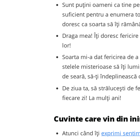
Sunt puțini oameni ca tine pe
suficient pentru a enumera toa
doresc ca soarta să îți rămână
Draga mea! Îți doresc fericire 
lor!
Soarta mi-a dat fericirea de a 
stelele misterioase să îți lum
de seară, să-ți îndeplinească 
De ziua ta, să strălucești de f
fiecare zi! La mulți ani!
Cuvinte care vin din in
Atunci când îți
exprimi senti