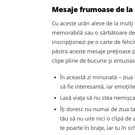
Mesaje frumoase de la 
Cu aceste urări alese de la mulți 
memorabilă sau o sărbătoare de 
inscripționezi pe o carte de felic
păstra aceste mesaje prețioase pe
clipe pline de bucurie și entuzia
În această zi minunată – ziua 
să fie interesantă, iar emoțiil
Lasă viața să nu stea nemișcată
Îți doresc nu numai de ziua ta,
tău să nu uite nici o clipă de
te poarte în brațe, iar tu în s