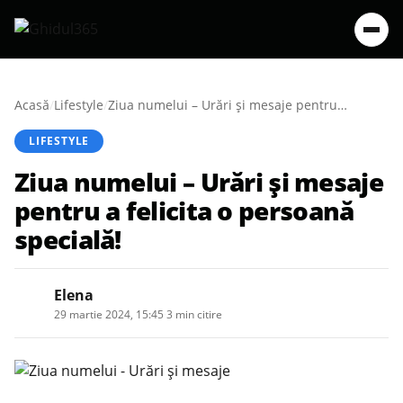
Acasă
/
Lifestyle
/
Ziua numelui – Urări și mesaje pentru a felicita o persoană specială!
LIFESTYLE
Ziua numelui – Urări și mesaje
pentru a felicita o persoană
specială!
Elena
29 martie 2024, 15:45
·
3 min citire