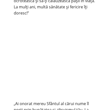
ocrotească și să-ți călăuzească pașii în viață.
La mulți ani, multă sănătate și fericire îți
doresc!”
„Ai onorat mereu Sfântul al cărui nume îl
porți prin bunătatea și altruismul tău. La