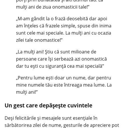
mulți ani de ziua onomasticii tale!”
„M-am gândit la o frază deosebită dar apoi
am înțeles că frazele simple, spuse din inima
sunt cele mai speciale. La mulți ani cu ocazia
zilei tale onomastice!”
„La mulți ani! Știu că sunt milioane de
persoane care își serbează azi onomastică
dar tu ești cu siguranță cea mai specială”
„Pentru lume ești doar un nume, dar pentru
mine numele tău este întreaga mea lume. La
mulți ani!”
Un gest care depășește cuvintele
Deși felicitările și mesajele sunt esențiale în
sărbătorirea zilei de nume, gesturile de
apreciere
pot