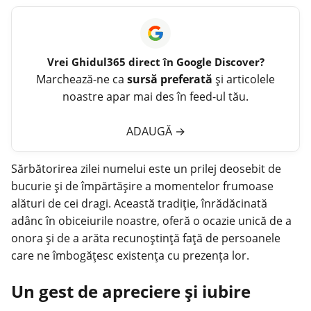
Vrei
Ghidul365
direct în Google Discover?
Marchează-ne ca
sursă preferată
și articolele
noastre apar mai des în feed-ul tău.
ADAUGĂ
→
Sărbătorirea zilei numelui este un prilej deosebit de
bucurie și de împărtășire a momentelor frumoase
alături de cei
dragi
. Această tradiție, înrădăcinată
adânc în obiceiurile noastre, oferă o ocazie unică de a
onora și de a arăta recunoștință față de persoanele
care ne îmbogățesc existența cu prezența lor.
Un gest de apreciere și iubire