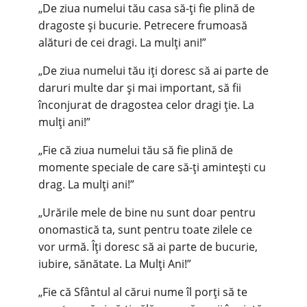
„De ziua numelui tău casa să-ți fie plină de
dragoste și bucurie. Petrecere frumoasă
alături de cei dragi. La mulți ani!”
„De ziua numelui tău iți doresc să ai parte de
daruri multe dar și mai important, să fii
înconjurat de dragostea celor dragi ție. La
mulți ani!”
„Fie că ziua numelui tău să fie plină de
momente speciale de care să-ți amintești cu
drag. La mulți ani!”
„Urările mele de bine nu sunt doar pentru
onomastică ta, sunt pentru toate zilele ce
vor urmă. Îți doresc să ai parte de bucurie,
iubire, sănătate. La Mulți Ani!”
„Fie că Sfântul al cărui nume îl porți să te