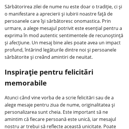
Sărbătorirea zilei de nume nu este doar o tradiție, ci și
o manifestare a aprecierii și iubirii noastre față de
persoanele care își sărbătoresc onomastica. Prin
urmare, a alege mesajul potrivit este esențial pentru a
exprima în mod autentic sentimentele de recunoștință
și afecțiune. Un mesaj bine ales poate avea un impact
profund, întărind legăturile dintre noi și persoanele
sărbătorite și creând amintiri de neuitat.
Inspirație pentru felicitări
memorabile
Atunci când vine vorba de a scrie felicitări sau de a
alege mesaje pentru ziua de nume, originalitatea și
personalizarea sunt cheia. Este important să ne
amintim că fiecare persoană este unică, iar mesajul
nostru ar trebui să reflecte această unicitate. Poate