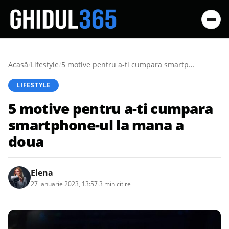
Acasă
/
Lifestyle
/
5 motive pentru a-ti cumpara smartphone-ul la mana a doua
LIFESTYLE
5 motive pentru a-ti cumpara
smartphone-ul la mana a
doua
Elena
27 ianuarie 2023, 13:57
·
3 min citire