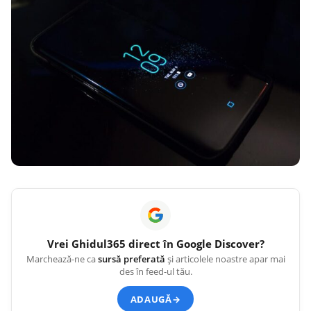
Vrei
Ghidul365
direct în Google Discover?
Marchează-ne ca
sursă preferată
și articolele noastre apar mai
des în feed-ul tău.
ADAUGĂ
→