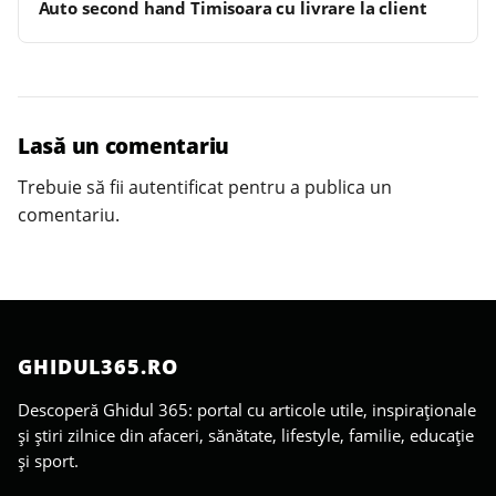
Auto second hand Timisoara cu livrare la client
Lasă un comentariu
Trebuie să fii
autentificat
pentru a publica un
comentariu.
GHIDUL365.RO
Descoperă Ghidul 365: portal cu articole utile, inspiraționale
și știri zilnice din afaceri, sănătate, lifestyle, familie, educație
și sport.