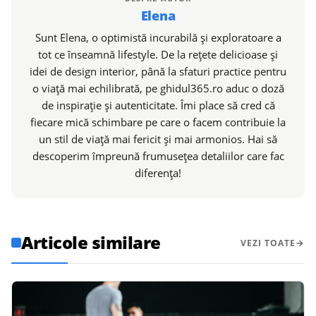
Elena
Sunt Elena, o optimistă incurabilă și exploratoare a
tot ce înseamnă lifestyle. De la rețete delicioase și
idei de design interior, până la sfaturi practice pentru
o viață mai echilibrată, pe ghidul365.ro aduc o doză
de inspirație și autenticitate. Îmi place să cred că
fiecare mică schimbare pe care o facem contribuie la
un stil de viață mai fericit și mai armonios. Hai să
descoperim împreună frumusețea detaliilor care fac
diferența!
Articole similare
VEZI TOATE