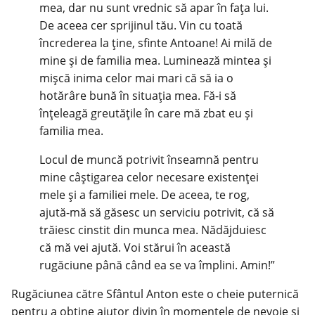
mea, dar nu sunt vrednic să apar în fața lui.
De aceea cer sprijinul tău. Vin cu toată
încrederea la ține, sfinte Antoane! Ai milă de
mine și de familia mea. Luminează mintea și
mișcă inima celor mai mari că să ia o
hotărâre bună în situația mea. Fă-i să
înțeleagă greutățile în care mă zbat eu și
familia mea.
Locul de muncă potrivit înseamnă pentru
mine câștigarea celor necesare existenței
mele și a familiei mele. De aceea, te rog,
ajută-mă să găsesc un serviciu potrivit, că să
trăiesc cinstit din munca mea. Nădăjduiesc
că mă vei ajută. Voi stărui în această
rugăciune până când ea se va împlini. Amin!”
Rugăciunea către Sfântul Anton este o cheie puternică
pentru a obține ajutor divin în momentele de nevoie și