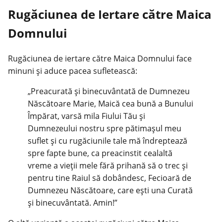
Rugăciunea de Iertare către Maica
Domnului
Rugăciunea de iertare către Maica Domnului face
minuni și aduce pacea sufletească:
„Preacurată și binecuvântată de Dumnezeu
Născătoare Marie, Maică cea bună a Bunului
Împărat, varsă mila Fiului Tău și
Dumnezeului nostru spre pătimașul meu
suflet și cu rugăciunile tale mă îndreptează
spre fapte bune, ca preacinstit cealaltă
vreme a vieții mele fără prihană să o trec și
pentru tine Raiul să dobândesc, Fecioară de
Dumnezeu Născătoare, care ești una Curată
și binecuvântată. Amin!”