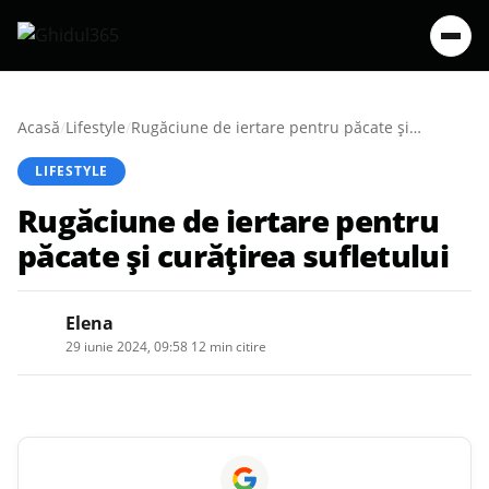
Acasă
/
Lifestyle
/
Rugăciune de iertare pentru păcate și curățirea sufletului
LIFESTYLE
Rugăciune de iertare pentru
păcate și curățirea sufletului
Elena
29 iunie 2024, 09:58
·
12 min citire