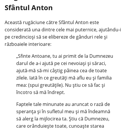
Sfântul Anton
Această rugăciune către Sfântul Anton este
considerată una dintre cele mai puternice, ajutându-i
pe credincioși să se elibereze de gânduri rele și
războaiele interioare:
„Sfinte Antoane, tu ai primit de la Dumnezeu
darul de a-i ajută pe cei nevoiași și săraci,
ajută-mă să-mi câștig pâinea cea de toate
zilele. Iată în ce greutăți mă aflu eu și familia
mea: (spui greutățile). Nu știu ce să fac și
încotro să mă îndrept.
Faptele tale minunate au aruncat o rază de
speranța și în sufletul meu și mă îndeamnă
să alerg la mijlocirea ta. Știu că Dumnezeu,
care orânduiește toate, cunoaște starea