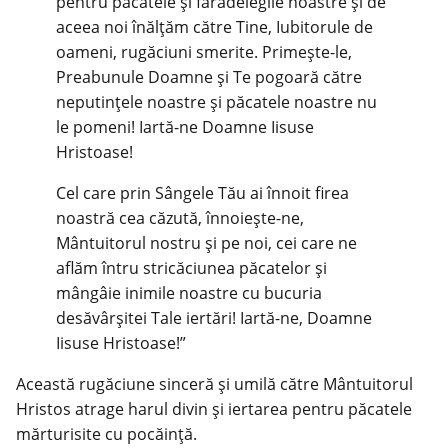
pentru păcatele şi fărădelegile noastre şi de
aceea noi înălţăm către Tine, Iubitorule de
oameni, rugăciuni smerite. Primeşte-le,
Preabunule Doamne şi Te pogoară către
neputinţele noastre şi păcatele noastre nu
le pomeni! Iartă-ne Doamne Iisuse
Hristoase!
Cel care prin Sângele Tău ai înnoit firea
noastră cea căzută, înnoieşte-ne,
Mântuitorul nostru şi pe noi, cei care ne
aflăm întru stricăciunea păcatelor şi
mângâie inimile noastre cu bucuria
desăvârşitei Tale iertări! Iartă-ne, Doamne
Iisuse Hristoase!”
Această rugăciune sinceră și umilă către Mântuitorul
Hristos atrage harul divin și iertarea pentru păcatele
mărturisite cu pocăință.