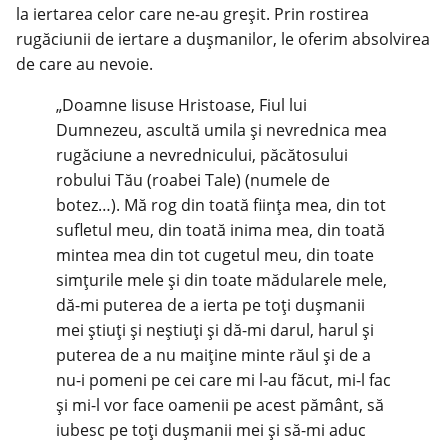
la iertarea celor care ne-au greșit. Prin rostirea
rugăciunii de iertare a dușmanilor, le oferim absolvirea
de care au nevoie.
„Doamne Iisuse Hristoase, Fiul lui
Dumnezeu, ascultă umila și nevrednica mea
rugăciune a nevrednicului, păcătosului
robului Tău (roabei Tale) (numele de
botez…). Mă rog din toată ființa mea, din tot
sufletul meu, din toată inima mea, din toată
mintea mea din tot cugetul meu, din toate
simțurile mele și din toate mădularele mele,
dă-mi puterea de a ierta pe toți dușmanii
mei știuți și neștiuți și dă-mi darul, harul și
puterea de a nu maiține minte răul și de a
nu-i pomeni pe cei care mi l-au făcut, mi-l fac
și mi-l vor face oamenii pe acest pământ, să
iubesc pe toți dușmanii mei și să-mi aduc