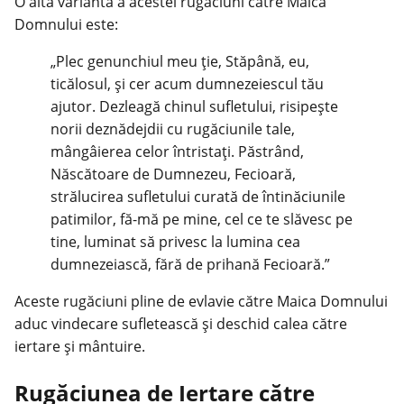
O altă variantă a acestei rugăciuni către Maica
Domnului este:
„Plec genunchiul meu ție, Stăpână, eu,
ticălosul, și cer acum dumnezeiescul tău
ajutor. Dezleagă chinul sufletului, risipește
norii deznădejdii cu rugăciunile tale,
mângâierea celor întristați. Păstrând,
Născătoare de Dumnezeu, Fecioară,
strălucirea sufletului curată de întinăciunile
patimilor, fă-mă pe mine, cel ce te slăvesc pe
tine, luminat să privesc la lumina cea
dumnezeiască, fără de prihană Fecioară.”
Aceste rugăciuni pline de evlavie către Maica Domnului
aduc vindecare sufletească și deschid calea către
iertare și mântuire.
Rugăciunea de Iertare către