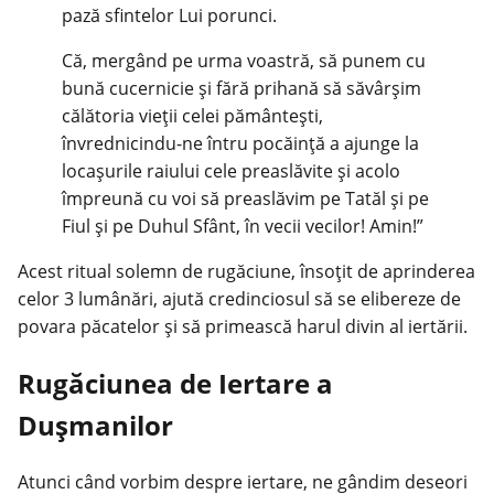
pază sfintelor Lui porunci.
Că, mergând pe urma voastră, să punem cu
bună cucernicie și fără prihană să săvârșim
călătoria vieții celei pământești,
învrednicindu-ne întru pocăință a ajunge la
locașurile raiului cele preaslăvite și acolo
împreună cu voi să preaslăvim pe Tatăl și pe
Fiul și pe Duhul Sfânt, în vecii vecilor! Amin!”
Acest ritual solemn de rugăciune, însoțit de aprinderea
celor 3 lumânări, ajută credinciosul să se elibereze de
povara păcatelor și să primească harul divin al iertării.
Rugăciunea de Iertare a
Dușmanilor
Atunci când vorbim despre iertare, ne gândim deseori