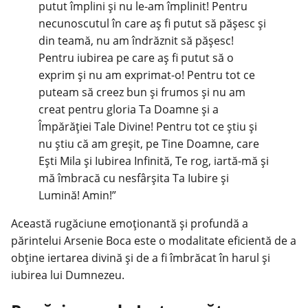
putut împlini și nu le-am împlinit! Pentru
necunoscutul în care aș fi putut să pășesc și
din teamă, nu am îndrăznit să pășesc!
Pentru iubirea pe care aș fi putut să o
exprim și nu am exprimat-o! Pentru tot ce
puteam să creez bun și frumos și nu am
creat pentru gloria Ta Doamne și a
Împărăției Tale Divine! Pentru tot ce știu și
nu știu că am greșit, pe Tine Doamne, care
Ești Mila și Iubirea Infinită, Te rog, iartă-mă și
mă îmbracă cu nesfârșita Ta Iubire și
Lumină! Amin!”
Această rugăciune emoționantă și profundă a
părintelui Arsenie Boca este o modalitate eficientă de a
obține iertarea divină și de a fi îmbrăcat în harul și
iubirea lui Dumnezeu.