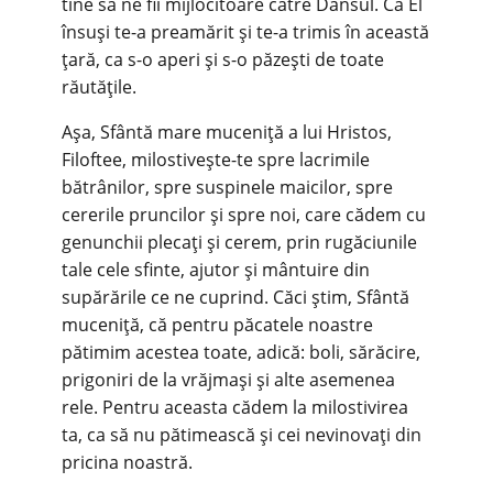
tine să ne fii mijlocitoare către Dânsul. Că El
însuși te-a preamărit și te-a trimis în această
țară, ca s-o aperi și s-o păzești de toate
răutățile.
Așa, Sfântă mare muceniță a lui Hristos,
Filoftee, milostivește-te spre lacrimile
bătrânilor, spre suspinele maicilor, spre
cererile pruncilor și spre noi, care cădem cu
genunchii plecați și cerem, prin rugăciunile
tale cele sfinte, ajutor și mântuire din
supărările ce ne cuprind. Căci știm, Sfântă
muceniță, că pentru păcatele noastre
pătimim acestea toate, adică: boli, sărăcire,
prigoniri de la vrăjmași și alte asemenea
rele. Pentru aceasta cădem la milostivirea
ta, ca să nu pătimească și cei nevinovați din
pricina noastră.