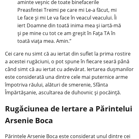
aminte veșnic de toate binefacerile
Preasfintei Treimi pe care mi Le-a făcut, mi
Le face și mi Le va face în veacul veacului. Îi
iert Doamne din toată inima mea și iartă-mă
și pe mine cu tot ce am greșit în Fața TA în
toată viața mea. Amin.”
Cei care nu simt că au iertat din suflet la prima rostire
a acestei rugăciuni, o pot spune în fiecare seară până
când simt că au iertat cu adevărat. Iertarea dușmanilor
este considerată una dintre cele mai puternice arme
împotriva răului, alături de smerenie, Sfânta
Împărtășanie, ascultarea de duhovnic și pocăință.
Rugăciunea de Iertare a Părintelui
Arsenie Boca
Părintele Arsenie Boca este considerat unul dintre cei