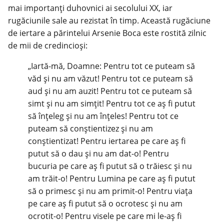
mai importanți duhovnici ai secolului XX, iar
rugăciunile sale au rezistat în timp. Această rugăciune
de iertare a părintelui Arsenie Boca este rostită zilnic
de mii de credincioși:
„Iartă-mă, Doamne: Pentru tot ce puteam să
văd și nu am văzut! Pentru tot ce puteam să
aud și nu am auzit! Pentru tot ce puteam să
simt și nu am simțit! Pentru tot ce aș fi putut
să înțeleg și nu am înțeles! Pentru tot ce
puteam să conștientizez și nu am
conștientizat! Pentru iertarea pe care aș fi
putut să o dau și nu am dat-o! Pentru
bucuria pe care aș fi putut să o trăiesc și nu
am trăit-o! Pentru Lumina pe care aș fi putut
să o primesc și nu am primit-o! Pentru viața
pe care aș fi putut să o ocrotesc și nu am
ocrotit-o! Pentru visele pe care mi le-aș fi