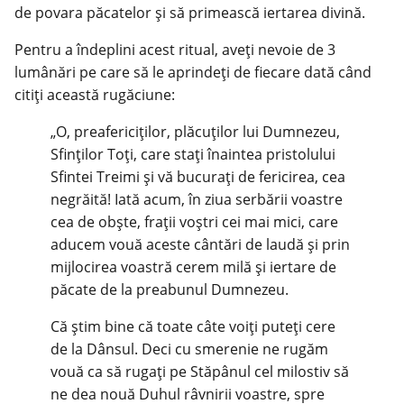
de povara păcatelor și să primească iertarea divină.
Pentru a îndeplini acest ritual, aveți nevoie de 3
lumânări pe care să le aprindeți de fiecare dată când
citiți această rugăciune:
„O, preafericiților, plăcuților lui Dumnezeu,
Sfinților Toți, care stați înaintea pristolului
Sfintei Treimi și vă bucurați de fericirea, cea
negrăită! Iată acum, în ziua serbării voastre
cea de obște, fraţii voştri cei mai mici, care
aducem vouă aceste cântări de laudă și prin
mijlocirea voastră cerem milă și iertare de
păcate de la preabunul Dumnezeu.
Că știm bine că toate câte voiți puteți cere
de la Dânsul. Deci cu smerenie ne rugăm
vouă ca să rugaţi pe Stăpânul cel milostiv să
ne dea nouă Duhul râvnirii voastre, spre