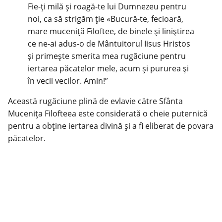
Fie-ți milă și roagă-te lui Dumnezeu pentru
noi, ca să strigăm ție «Bucură-te, fecioară,
mare muceniță Filoftee, de binele și liniștirea
ce ne-ai adus-o de Mântuitorul Iisus Hristos
și primește smerita mea rugăciune pentru
iertarea păcatelor mele, acum și pururea și
în vecii vecilor. Amin!”
Această rugăciune plină de evlavie către Sfânta
Mucenița Filofteea este considerată o cheie puternică
pentru a obține iertarea divină și a fi eliberat de povara
păcatelor.