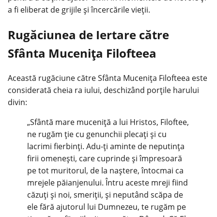
a fi eliberat de grijile și încercările vieții.
Rugăciunea de Iertare către
Sfânta Mucenița Filofteea
Această rugăciune către Sfânta Mucenița Filofteea este
considerată cheia ra iului, deschizând porțile harului
divin:
„Sfântă mare muceniță a lui Hristos, Filoftee,
ne rugăm ție cu genunchii plecați și cu
lacrimi fierbinți. Adu-ți aminte de neputința
firii omenești, care cuprinde și împresoară
pe tot muritorul, de la naștere, întocmai ca
mrejele păianjenului. Întru aceste mreji fiind
căzuți și noi, smeriții, și neputând scăpa de
ele fără ajutorul lui Dumnezeu, te rugăm pe