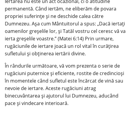
Iertarea nu este un act ocazional, ci o atitudine
permanentă. Când iertăm, ne eliberăm de povara
propriei suferințe și ne deschide calea către
Dumnezeu. Așa cum Mântuitorul a spus: „Dacă iertați
oamenilor greșelile lor, și Tatăl vostru cel ceresc vă va
ierta greșelile voastre.” (Matei 6:14) Prin urmare,
rugăciunile de iertare joacă un rol vital în curățirea
sufletului și obținerea iertării divine.
În rândurile următoare, vă vom prezenta o serie de
rugăciuni puternice și eficiente, rostite de credincioși
în momentele când sufletul este încărcat de vină sau
nevoie de iertare. Aceste rugăciuni atrag
binecuvântarea și ajutorul lui Dumnezeu, aducând
pace și vindecare interioară.