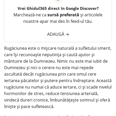
Vrei
Ghidul365
direct în Google Discover?
Marchează-ne ca
sursă preferată
și articolele
noastre apar mai des în feed-ul tău.
ADAUGĂ
→
Rugăciunea este o mișcare naturală a sufletului smerit,
care își recunoaște neputința și caută ajutor și
mântuire de la Dumnezeu. Nimic nu este mai iubit de
Dumnezeu și nici o cerere nu este mai repede
ascultată decât rugăciunea prin care omul cere
iertarea păcatelor și putere pentru îndreptare. Această
rugăciune
nu numai că aduce iertare, ci și scade nivelul
hormonilor de stres, reduce tensiunea arterială,
vindecă dureri cronice, îmbunătățește somnul și oferă
liniște și pace sufletească.