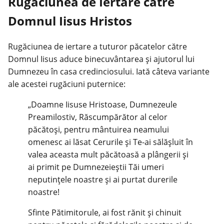
Rugăciunea de Iertare către
Domnul Iisus Hristos
Rugăciunea de iertare a tuturor păcatelor către
Domnul Iisus aduce binecuvântarea și ajutorul lui
Dumnezeu în casa credinciosului. Iată câteva variante
ale acestei rugăciuni puternice:
„Doamne Iisuse Hristoase, Dumnezeule
Preamilostiv, Răscumpărător al celor
păcătoși, pentru mântuirea neamului
omenesc ai lăsat Cerurile și Te-ai sălăşluit în
valea aceasta mult păcătoasă a plângerii și
ai primit pe Dumnezeieştii Tăi umeri
neputinţele noastre şi ai purtat durerile
noastre!
Sfinte Pătimitorule, ai fost rănit şi chinuit