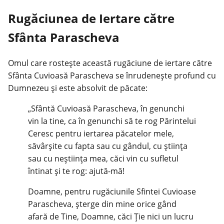
Rugăciunea de Iertare către
Sfânta Parascheva
Omul care rostește această rugăciune de iertare către
Sfânta Cuvioasă Parascheva se înrudenește profund cu
Dumnezeu și este absolvit de păcate:
„Sfântă Cuvioasă Parascheva, în genunchi
vin la tine, ca în genunchi să te rog Părintelui
Ceresc pentru iertarea păcatelor mele,
săvârșite cu fapta sau cu gândul, cu știința
sau cu neștiința mea, căci vin cu sufletul
întinat și te rog: ajută-mă!
Doamne, pentru rugăciunile Sfintei Cuvioase
Parascheva, șterge din mine orice gând
afară de Tine, Doamne, căci Ție nici un lucru