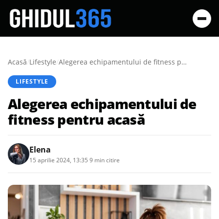
Acasă
/
Lifestyle
/
Alegerea echipamentului de fitness pentru acasă
LIFESTYLE
Alegerea echipamentului de
fitness pentru acasă
Elena
15 aprilie 2024, 13:35
·
9 min citire