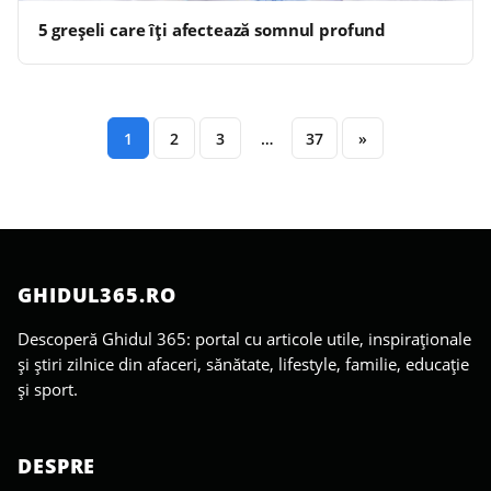
5 greșeli care îți afectează somnul profund
1
2
3
…
37
»
GHIDUL365.RO
Descoperă Ghidul 365: portal cu articole utile, inspiraționale
și știri zilnice din afaceri, sănătate, lifestyle, familie, educație
și sport.
DESPRE