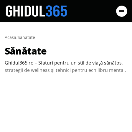
Acasă
/
Sănătate
Sănătate
Ghidul365.ro
–
Sfaturi pentru un stil de viață sănătos
,
strategii de wellness și tehnici pentru echilibru mental.