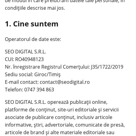
de modul în care prelucrăm datele tale personale, în
condițiile descrise mai jos.
1. Cine suntem
Operatorul de date este:
SEO DIGITAL S.R.L.
CUI: RO40948123
Nr. înregistrare Registrul Comerțului: J35/1722/2019
Sediu social: Giroc/Timiș
E-mail contact: contact@seodigital.ro
Telefon: 0747 394 863
SEO DIGITAL S.R.L. operează publicații online,
platforme de conținut, site-uri editoriale și servicii
asociate de publicare conținut, inclusiv articole
informative, știri, advertoriale, comunicate de presă,
articole de brand și alte materiale editoriale sau