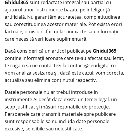
Ghidul365
sunt redactate integral sau parțial cu
ajutorul unor instrumente bazate pe inteligență
artificială. Nu garantăm acuratețea, completitudinea
sau corectitudinea acestor materiale. Pot exista erori
factuale, omisiuni, formulări inexacte sau informații
care necesită verificare suplimentară.
Dacă consideri că un articol publicat pe
Ghidul365
conține informații eronate care te-au afectat sau lezat,
te rugăm să ne contactezi la contact@seodigital.ro.
Vom analiza sesizarea și, dacă este cazul, vom corecta,
actualiza sau elimina conținutul respectiv.
Datele personale nu ar trebui introduse în
instrumente AI decât dacă există un temei legal, un
scop justificat și măsuri rezonabile de protecție.
Persoanele care transmit materiale spre publicare
sunt responsabile să nu includă date personale
excesive, sensibile sau nejustificate.