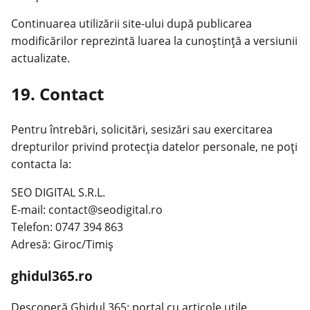
Continuarea utilizării site-ului după publicarea
modificărilor reprezintă luarea la cunoștință a versiunii
actualizate.
19. Contact
Pentru întrebări, solicitări, sesizări sau exercitarea
drepturilor privind protecția datelor personale, ne poți
contacta la:
SEO DIGITAL S.R.L.
E-mail: contact@seodigital.ro
Telefon: 0747 394 863
Adresă: Giroc/Timiș
ghidul365.ro
Descoperă Ghidul 365: portal cu articole utile,