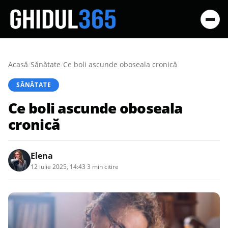
Acasă
/
Sănătate
/
Ce boli ascunde oboseala cronică
SĂNĂTATE
Ce boli ascunde oboseala
cronică
Elena
12 iulie 2025, 14:43
·
3 min citire