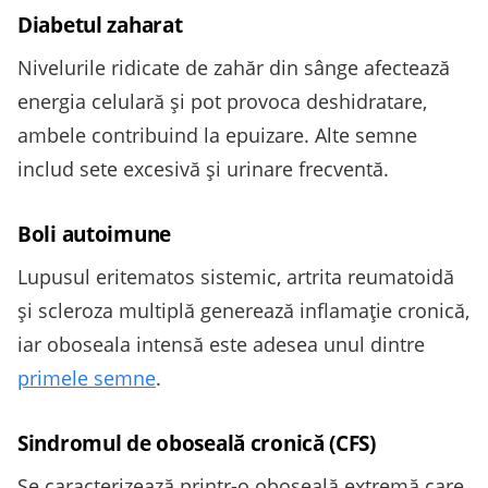
Diabetul zaharat
Nivelurile ridicate de zahăr din sânge afectează
energia celulară și pot provoca deshidratare,
ambele contribuind la epuizare. Alte semne
includ sete excesivă și urinare frecventă.
Boli autoimune
Lupusul eritematos sistemic, artrita reumatoidă
și scleroza multiplă generează inflamație cronică,
iar oboseala intensă este adesea unul dintre
primele semne
.
Sindromul de oboseală cronică (CFS)
Se caracterizează printr-o oboseală extremă care