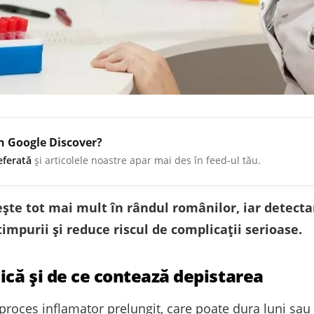
în Google Discover?
eferată
și articolele noastre apar mai des în feed-ul tău.
ște tot mai mult în rândul românilor, iar detectar
impurii și reduce riscul de complicații serioase.
ică și de ce contează depistarea
proces inflamator prelungit, care poate dura luni sau