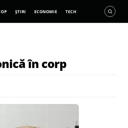
COP
ȘTIRI
ECONOMIE
TECH
onică în corp