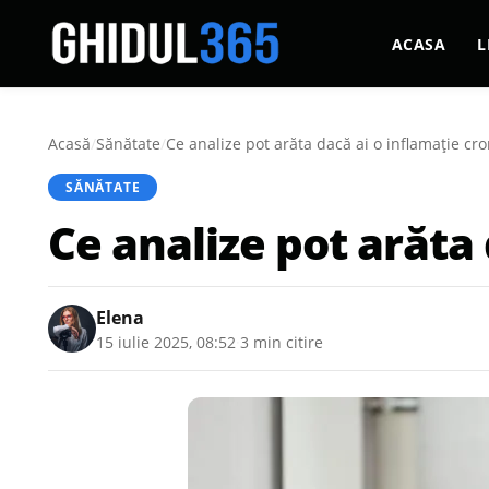
ACASA
L
Acasă
/
Sănătate
/
Ce analize pot arăta dacă ai o inflamație cro
SĂNĂTATE
Ce analize pot arăta 
Elena
15 iulie 2025, 08:52
·
3 min citire