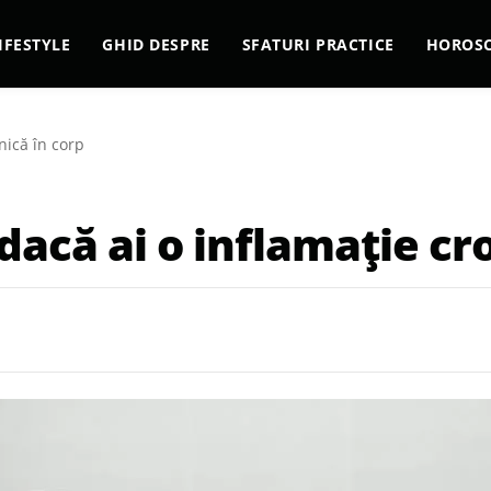
IFESTYLE
GHID DESPRE
SFATURI PRACTICE
HOROS
nică în corp
dacă ai o inflamație cr