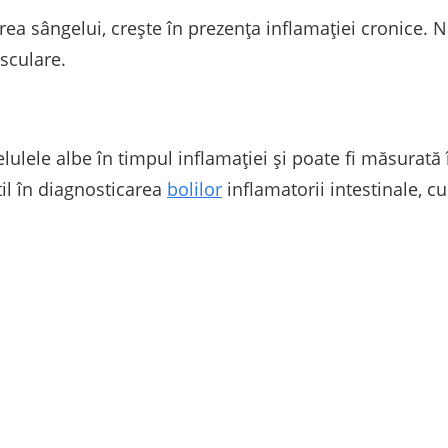
ea sângelui, crește în prezența inflamației cronice. Ni
asculare.
elulele albe în timpul inflamației și poate fi măsurată
til în diagnosticarea
bolilor
inflamatorii intestinale, c