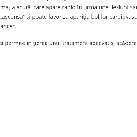
mația acută, care apare rapid în urma unei leziuni sau 
ascunsă” și poate favoriza apariția bolilor cardiovascu
cancer.
ei permite inițierea unui tratament adecvat și scăderea