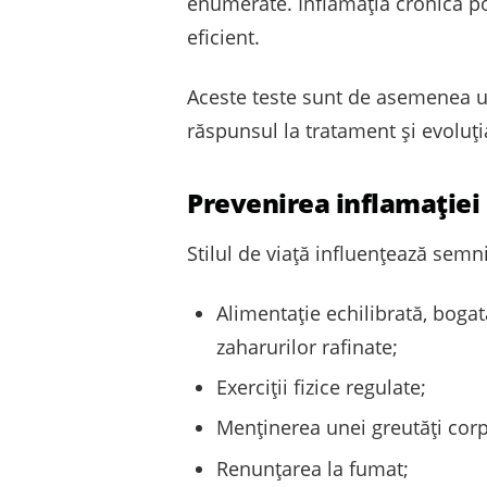
enumerate. Inflamația cronică poa
eficient.
Aceste teste sunt de asemenea ut
răspunsul la tratament și evoluţia
Prevenirea inflamației
Stilul de viață influențează semn
Alimentație echilibrată, bogat
zaharurilor rafinate;
Exerciții fizice regulate;
Menținerea unei greutăţi cor
Renunțarea la fumat;