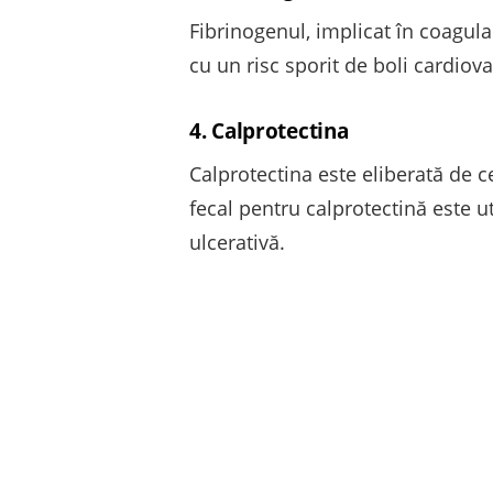
Fibrinogenul, implicat în coagular
cu un risc sporit de boli cardiov
4. Calprotectina
Calprotectina este eliberată de c
fecal pentru calprotectină este u
ulcerativă.