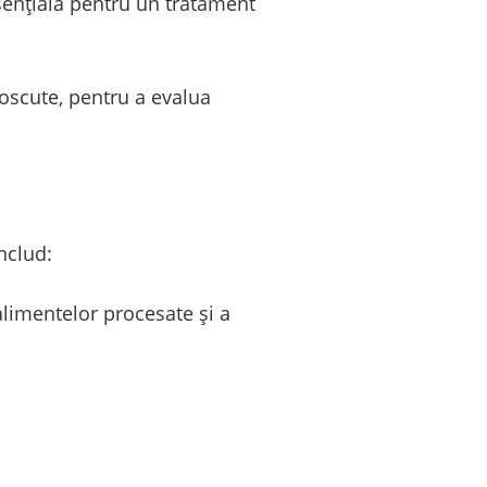
esențială pentru un tratament
noscute, pentru a evalua
nclud:
alimentelor procesate și a