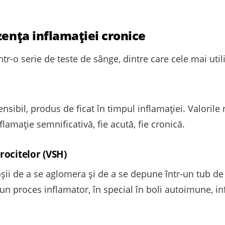
zența inflamației cronice
ntr-o serie de teste de sânge, dintre care cele mai util
nsibil, produs de ficat în timpul inflamației. Valoril
lamație semnificativă, fie acută, fie cronică.
rocitelor (VSH)
oșii de a se aglomera și de a se depune într-un tub de 
un proces inflamator, în special în boli autoimune, in