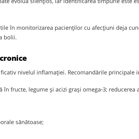
te evolua silențios, iar identificarea timpurie este 
ile în monitorizarea pacienţilor cu afecţiuni deja cu
 bolii.
 cronice
ificativ nivelul inflamației. Recomandările principale i
ă în fructe, legume și acizi grași omega‑3; reducerea 
porale sănătoase;