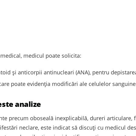
 medical, medicul poate solicita:
toid și anticorpii antinucleari (ANA), pentru depistar
e poate evidenția modificări ale celulelor sanguine
este analize
te precum oboseală inexplicabilă, dureri articulare, 
festări neclare, este indicat să discuţi cu medicul de