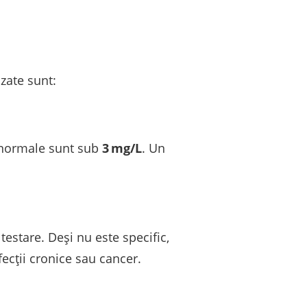
izate sunt:
e normale sunt sub
3 mg/L
. Un
testare. Deși nu este specific,
fecții cronice sau cancer.