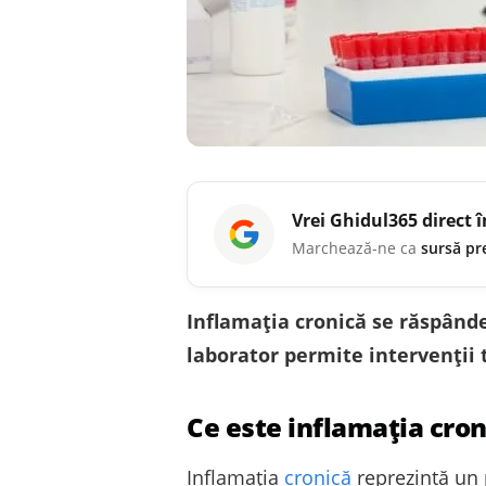
Vrei
Ghidul365
direct 
Marchează-ne ca
sursă pr
Inflamația cronică se răspânde
laborator permite intervenții t
Ce este inflamația cron
Inflamația
cronică
reprezintă un 