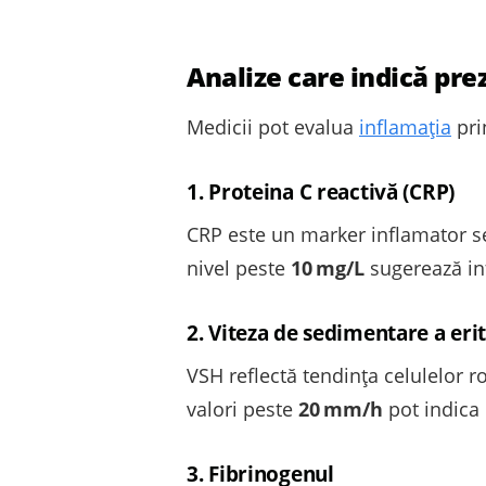
Analize care indică pre
Medicii pot evalua
inflamația
pri
1. Proteina C reactivă (CRP)
CRP este un marker inflamator se
nivel peste
10 mg/L
sugerează inf
2. Viteza de sedimentare a erit
VSH reflectă tendința celulelor r
valori peste
20 mm/h
pot indica 
3. Fibrinogenul