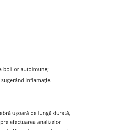
ea bolilor autoimune;
 sugerând inflamație.
febră ușoară de lungă durată,
spre efectuarea analizelor