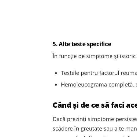
5. Alte teste specifice
În funcție de simptome și istoric
Testele pentru factorul reuma
Hemoleucograma completă, car
Când și de ce să faci ac
Dacă prezinţi simptome persisten
scădere în greutate sau alte mani