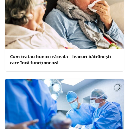
Cum tratau bunicii răceala – leacuri bătrânești
care încă funcționează