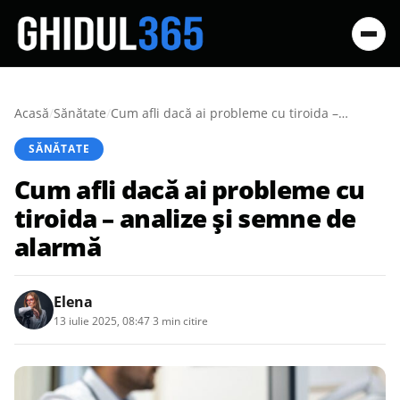
Acasă
/
Sănătate
/
Cum afli dacă ai probleme cu tiroida – analize și semne de alarmă
SĂNĂTATE
Cum afli dacă ai probleme cu
tiroida – analize și semne de
alarmă
Elena
13 iulie 2025, 08:47
·
3 min citire