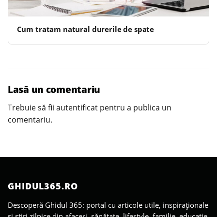
Cum tratam natural durerile de spate
Lasă un comentariu
Trebuie să fii
autentificat
pentru a publica un
comentariu.
GHIDUL365.RO
Descoperă Ghidul 365: portal cu articole utile, inspiraționale
și știri zilnice din afaceri, sănătate, lifestyle, familie, educație