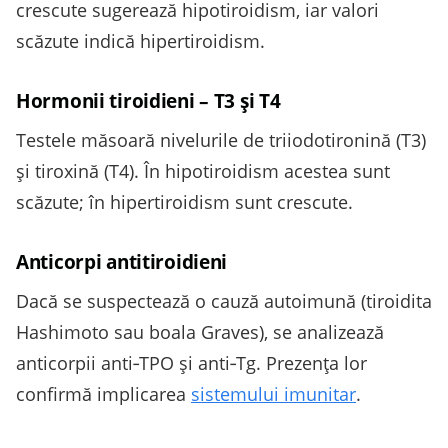
crescute sugerează hipotiroidism, iar valori
scăzute indică hipertiroidism.
Hormonii tiroidieni – T3 şi T4
Testele măsoară nivelurile de triiodotironină (T3)
şi tiroxină (T4). În hipotiroidism acestea sunt
scăzute; în hipertiroidism sunt crescute.
Anticorpi antitiroidieni
Dacă se suspectează o cauză autoimună (tiroidita
Hashimoto sau boala Graves), se analizează
anticorpii anti‑TPO şi anti‑Tg. Prezenţa lor
confirmă implicarea
sistemului imunitar
.