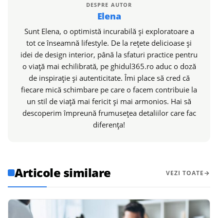
DESPRE AUTOR
Elena
Sunt Elena, o optimistă incurabilă și exploratoare a
tot ce înseamnă lifestyle. De la rețete delicioase și
idei de design interior, până la sfaturi practice pentru
o viață mai echilibrată, pe ghidul365.ro aduc o doză
de inspirație și autenticitate. Îmi place să cred că
fiecare mică schimbare pe care o facem contribuie la
un stil de viață mai fericit și mai armonios. Hai să
descoperim împreună frumusețea detaliilor care fac
diferența!
Articole similare
VEZI TOATE