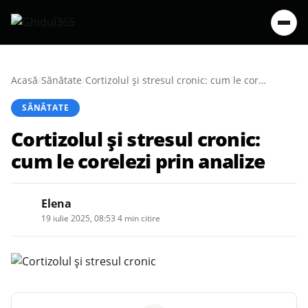
Acasă
/
Sănătate
/
Cortizolul și stresul cronic: cum le corelezi prin analize
SĂNĂTATE
Cortizolul și stresul cronic:
cum le corelezi prin analize
Elena
19 iulie 2025, 08:53
·
4 min citire