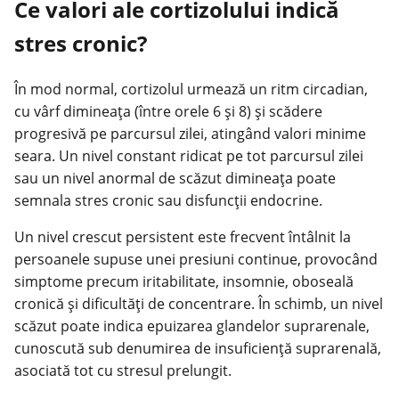
Ce valori ale cortizolului indică
stres cronic?
În mod normal, cortizolul urmează un ritm circadian,
cu vârf dimineața (între orele 6 și 8) și scădere
progresivă pe parcursul zilei, atingând valori minime
seara. Un nivel constant ridicat pe tot parcursul zilei
sau un nivel anormal de scăzut dimineața poate
semnala stres cronic sau disfuncții endocrine.
Un nivel crescut persistent este frecvent întâlnit la
persoanele supuse unei presiuni continue, provocând
simptome precum iritabilitate, insomnie, oboseală
cronică și dificultăți de concentrare. În schimb, un nivel
scăzut poate indica epuizarea glandelor suprarenale,
cunoscută sub denumirea de insuficiență suprarenală,
asociată tot cu stresul prelungit.