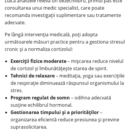
Dacă analizele relevă un dezechilibru, primul pas este
consultarea unui medic specialist, care poate
recomanda investigații suplimentare sau tratamente
adecvate.
Pe lângă intervenția medicală, poți adopta
următoarele măsuri practice pentru a gestiona stresul
cronic și a normaliza cortizolul:
Exerciții fizice moderate
– mișcarea reduce nivelul
de cortizol și îmbunătățește starea de spirit.
Tehnici de relaxare
– meditația, yoga sau exercițiile
de respirație diminuează răspunsul organismului la
stres.
Program regulat de somn
– odihna adecvată
susține echilibrul hormonal.
Gestionarea timpului și a priorităților
–
organizarea eficientă reduce presiunea și previne
suprasolicitarea.