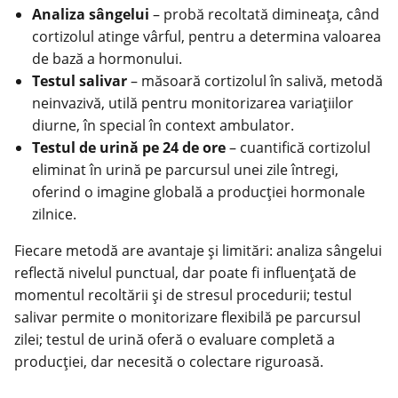
Analiza sângelui
– probă recoltată dimineața, când
cortizolul atinge vârful, pentru a determina valoarea
de bază a hormonului.
Testul salivar
– măsoară cortizolul în salivă, metodă
neinvazivă, utilă pentru monitorizarea variațiilor
diurne, în special în context ambulator.
Testul de urină pe 24 de ore
– cuantifică cortizolul
eliminat în urină pe parcursul unei zile întregi,
oferind o imagine globală a producției hormonale
zilnice.
Fiecare metodă are avantaje și limitări: analiza sângelui
reflectă nivelul punctual, dar poate fi influențată de
momentul recoltării și de stresul procedurii;
testul
salivar permite o monitorizare flexibilă pe parcursul
zilei; testul de urină oferă o evaluare completă a
producției, dar necesită o colectare riguroasă.