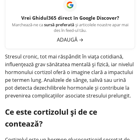
Vrei
Ghidul365
direct în Google Discover?
Marchează-ne ca
sursă preferată
și articolele noastre apar mai
des în feed-ul tău.
ADAUGĂ
→
Stresul cronic, tot mai răspândit în viața cotidiană,
influențează grav sănătatea mentală și fizică, iar nivelul
hormonului cortizol oferă o imagine clară a impactului
pe termen lung. Analizele de sânge, salivă sau
urină
pot detecta dezechilibrele hormonale și contribuie la
prevenirea complicațiilor asociate stresului prelungit.
Ce este cortizolul și de ce
contează?
Cortizolul este un hormon glucocorticoid secretat de