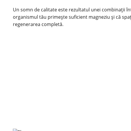
Un somn de calitate este rezultatul unei combinații înt
organismul tău primește suficient magneziu și că spaț
regenerarea completă.