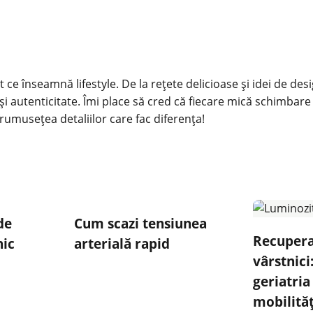
 ce înseamnă lifestyle. De la rețete delicioase și idei de des
și autenticitate. Îmi place să cred că fiecare mică schimbare
rumusețea detaliilor care fac diferența!
de
Cum scazi tensiunea
Recuperar
nic
arterială rapid
vârstnici
geriatria
mobilităț