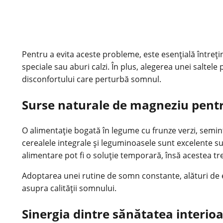
Pentru a evita aceste probleme, este esențială întrețin
speciale sau aburi calzi. În plus, alegerea unei saltele
disconfortului care perturbă somnul.
Surse naturale de magneziu pen
O alimentație bogată în legume cu frunze verzi, semi
cerealele integrale și leguminoasele sunt excelente su
alimentare pot fi o soluție temporară, însă acestea t
Adoptarea unei rutine de somn constante, alături de ex
asupra calității somnului.
Sinergia dintre sănătatea interioa