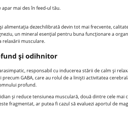
e apar mai des în feed-ul tău.
ce și alimentația dezechilibrată devin tot mai frecvente, calit
neziu
, un mineral esențial pentru buna funcționare a orga
a relaxării musculare.
fund și odihnitor
arasimpatic, responsabil cu inducerea stării de calm și rel
 precum GABA, care au rolul de a liniști activitatea cerebr
somnului profund.
tidian și reduce tensiunea musculară, două dintre cele mai 
este fragmentat, ar putea fi cazul să evaluezi aportul de ma