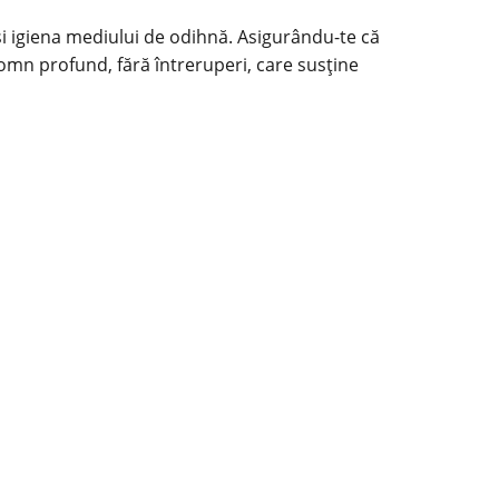
c și igiena mediului de odihnă. Asigurându-te că
 somn
profund
, fără întreruperi, care susține