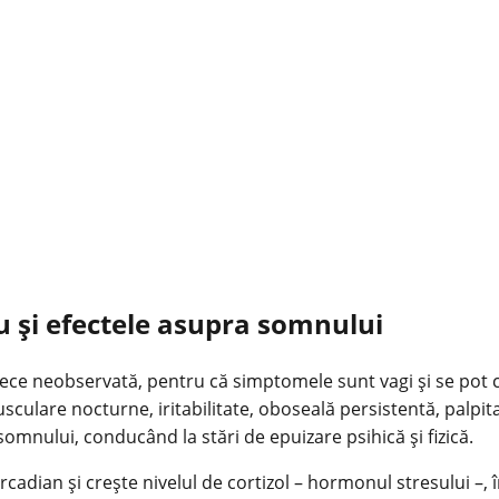
u și efectele asupra somnului
trece neobservată, pentru că simptomele sunt vagi și se pot c
lare nocturne, iritabilitate, oboseală persistentă, palpitații
somnului, conducând la stări de epuizare psihică și fizică.
ircadian și crește nivelul de cortizol – hormonul stresului –