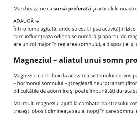
Marchează-ne ca
sursă preferată
și articolele noastr
ADAUGĂ
→
Într-o lume agitată, unde stresul, lipsa activității fizi
care influențează odihna se numără și aportul de
mag
are un rol major în reglarea somnului, a dispoziției și 
Magneziul – aliatul unui somn pro
Magneziul contribuie la activarea sistemului nervos p
– hormonul
somnului
– și reglează neurotransmițători
dificultățile de adormire și poate îmbunătăți durata 
Mai mult, magneziul ajută la combaterea stresului co
trezești obosit dimineața sau ai nopți în care somnul 