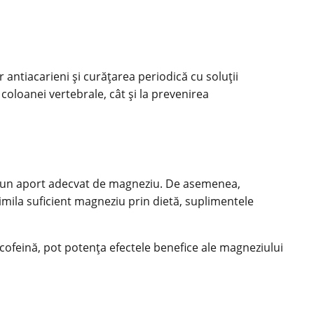
r antiacarieni și curățarea periodică cu soluții
 coloanei vertebrale, cât și la prevenirea
ne un aport adecvat de magneziu. De asemenea,
imila suficient magneziu prin dietă, suplimentele
 cofeină, pot potența efectele benefice ale magneziului