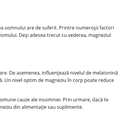
atea somnului are de suferit. Printre numeroșii factori
nismului. Deși adesea trecut cu vederea, magneziul
axare. De asemenea, influențează nivelul de melatonină
ală. Un nivel optim de magneziu în corp poate reduce
comune cauze ale insomniei. Prin urmare, dacă te
gneziu din alimentație sau suplimente.