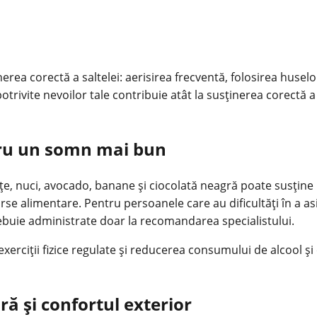
erea corectă a saltelei: aerisirea frecventă, folosirea huselo
 potrivite nevoilor tale contribuie atât la susținerea corectă a
tru un somn mai bun
nțe, nuci, avocado, banane și ciocolată neagră poate susți
rse alimentare. Pentru persoanele care au dificultăți în a as
rebuie administrate doar la recomandarea specialistului.
erciții fizice regulate și reducerea consumului de alcool și
ră și confortul exterior