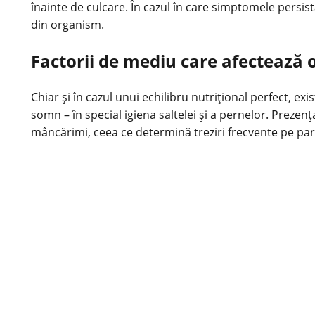
înainte de culcare. În cazul în care simptomele persi
din organism.
Factorii de mediu care afectează o
Chiar și în cazul unui echilibru nutrițional perfect, ex
somn – în special igiena saltelei și a pernelor. Prez
mâncărimi, ceea ce determină treziri frecvente pe par