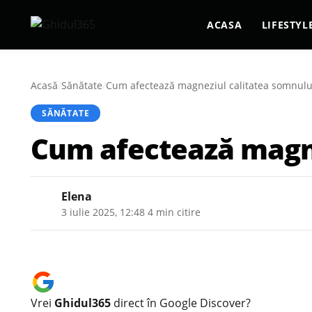
ACASA
LIFESTYL
Acasă
/
Sănătate
/
Cum afectează magneziul calitatea somnului
SĂNĂTATE
Cum afectează magne
Elena
3 iulie 2025, 12:48
·
4 min citire
Vrei
Ghidul365
direct în Google Discover?