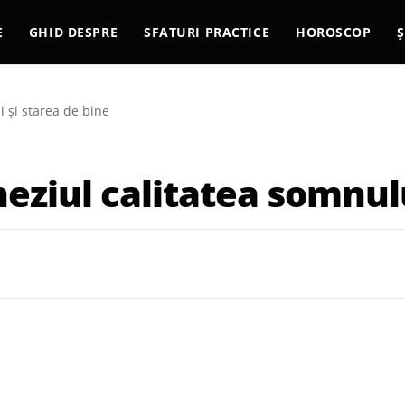
E
GHID DESPRE
SFATURI PRACTICE
HOROSCOP
Ș
 și starea de bine
ziul calitatea somnului