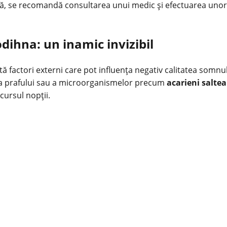
stă, se recomandă consultarea unui medic și efectuarea unor
dihna: un inamic invizibil
istă factori externi care pot influența negativ calitatea somnu
ența prafului sau a microorganismelor precum
acarieni saltea
cursul nopții.