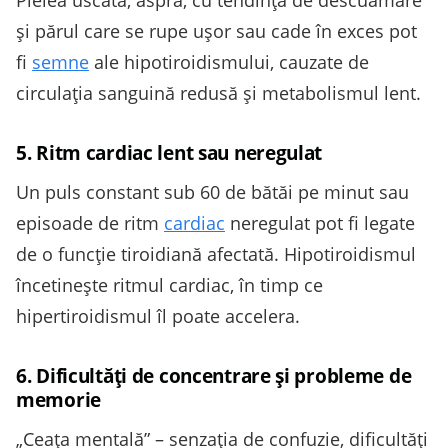
Pielea uscată, aspră, cu tendință de descuamare
și părul care se rupe ușor sau cade în exces pot
fi
semne
ale hipotiroidismului, cauzate de
circulația sanguină redusă și metabolismul lent.
5. Ritm cardiac lent sau neregulat
Un puls constant sub 60 de bătăi pe minut sau
episoade de ritm
cardiac
neregulat pot fi legate
de o funcție tiroidiană afectată. Hipotiroidismul
încetinește ritmul cardiac, în timp ce
hipertiroidismul îl poate accelera.
6. Dificultăţi de concentrare și probleme de
memorie
„Ceața mentală” – senzația de confuzie, dificultăţi