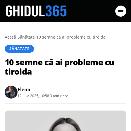
Acasă
/
Sănătate
/
10 semne că ai probleme cu tiroida
SĂNĂTATE
10 semne că ai probleme cu
tiroida
Elena
12 iulie 2025, 10:58
·
3 min citire