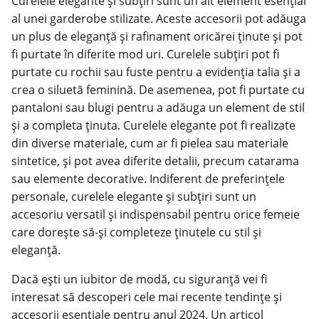
Curelele elegante și subțiri sunt un alt element esențial
al unei garderobe stilizate. Aceste accesorii pot adăuga
un plus de eleganță și rafinament oricărei ținute și pot
fi purtate în diferite mod uri. Curelele subțiri pot fi
purtate cu rochii sau fuste pentru a evidenția talia și a
crea o siluetă feminină. De asemenea, pot fi purtate cu
pantaloni sau blugi pentru a adăuga un element de stil
și a completa ținuta. Curelele elegante pot fi realizate
din diverse materiale, cum ar fi pielea sau materiale
sintetice, și pot avea diferite detalii, precum catarama
sau elemente decorative. Indiferent de preferințele
personale, curelele elegante și subțiri sunt un
accesoriu versatil și indispensabil pentru orice femeie
care dorește să-și completeze ținutele cu stil și
eleganță.
Dacă ești un iubitor de modă, cu siguranță vei fi
interesat să descoperi cele mai recente tendințe și
accesorii esențiale
pentru anul 2024. Un articol