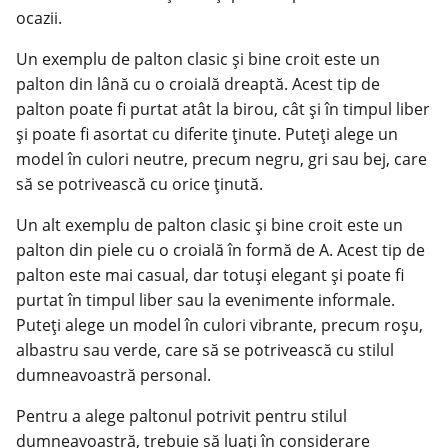
ocazii.
Un exemplu de palton clasic și bine croit este un
palton din lână cu o croială dreaptă. Acest tip de
palton poate fi purtat atât la birou, cât și în timpul liber
și poate fi asortat cu diferite ținute. Puteți alege un
model în culori neutre, precum negru, gri sau bej, care
să se potrivească cu orice ținută.
Un alt exemplu de palton clasic și bine croit este un
palton din piele cu o croială în formă de A. Acest tip de
palton este mai casual, dar totuși elegant și poate fi
purtat în timpul liber sau la evenimente informale.
Puteți alege un model în culori vibrante, precum roșu,
albastru sau verde, care să se potrivească cu stilul
dumneavoastră personal.
Pentru a alege paltonul potrivit pentru stilul
dumneavoastră, trebuie să luați în considerare