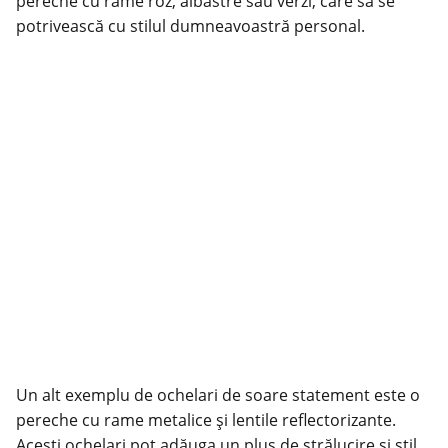
pereche cu rame roz, albastre sau verzi, care să se
potrivească cu stilul dumneavoastră personal.
Un alt exemplu de ochelari de soare statement este o
pereche cu rame metalice și lentile reflectorizante.
Acești ochelari pot adăuga un plus de strălucire și stil