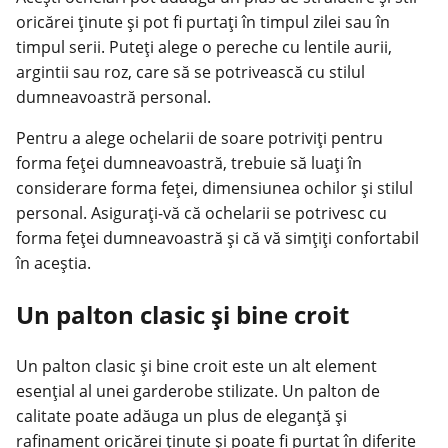
oricărei ținute și pot fi purtați în timpul zilei sau în
timpul serii. Puteți alege o pereche cu lentile aurii,
argintii sau roz, care să se potrivească cu stilul
dumneavoastră personal.
Pentru a alege ochelarii de soare potriviți pentru
forma feței dumneavoastră, trebuie să luați în
considerare forma feței, dimensiunea ochilor și stilul
personal. Asigurați-vă că ochelarii se potrivesc cu
forma feței dumneavoastră și că vă simțiți confortabil
în aceștia.
Un palton clasic și bine croit
Un palton clasic și bine croit este un alt element
esențial al unei garderobe stilizate. Un palton de
calitate poate adăuga un plus de eleganță și
rafinament oricărei ținute și poate fi purtat în diferite