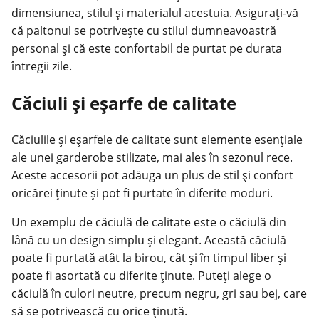
dimensiunea, stilul și materialul acestuia. Asigurați-vă
că paltonul se potrivește cu stilul dumneavoastră
personal și că este confortabil de purtat pe durata
întregii zile.
Căciuli și eșarfe de calitate
Căciulile și eșarfele de calitate sunt elemente esențiale
ale unei garderobe stilizate, mai ales în
sezonul rece
.
Aceste accesorii pot adăuga un plus de stil și confort
oricărei ținute și pot fi purtate în diferite moduri.
Un exemplu de căciulă de calitate este o căciulă din
lână cu un design simplu și elegant. Această căciulă
poate fi purtată atât la birou, cât și în timpul liber și
poate fi asortată cu diferite ținute. Puteți alege o
căciulă în culori neutre, precum negru, gri sau bej, care
să se potrivească cu orice ținută.