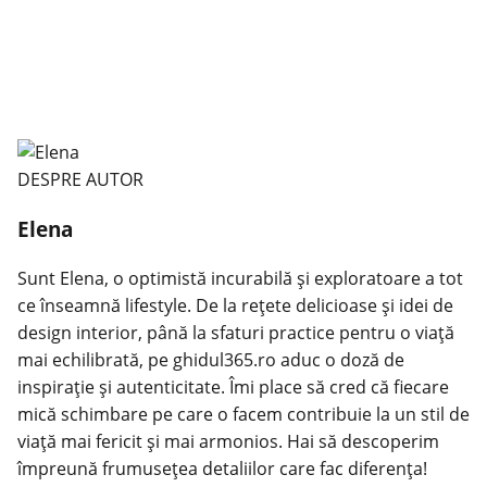
DESPRE AUTOR
Elena
Sunt Elena, o optimistă incurabilă și exploratoare a tot
ce înseamnă lifestyle. De la rețete delicioase și idei de
design interior, până la sfaturi practice pentru o viață
mai echilibrată, pe ghidul365.ro aduc o doză de
inspirație și autenticitate. Îmi place să cred că fiecare
mică schimbare pe care o facem contribuie la un stil de
viață mai fericit și mai armonios. Hai să descoperim
împreună frumusețea detaliilor care fac diferența!