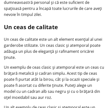
dumneavoastră personal și că este suficient de
spațioasă pentru a încapă toate lucrurile de care aveți
nevoie în timpul zilei.
Un ceas de calitate
Un ceas de calitate este un alt element esențial al unei
garderobe stilizate. Un ceas clasic și atemporal poate
adăuga un plus de eleganță și rafinament oricărei
ținute.
Un exemplu de ceas clasic și atemporal este un ceas cu
brățară metalică și cadran simplu. Acest tip de ceas
poate fi purtat atât la birou, cât și la ocazii speciale și
poate fi asortat cu diferite ținute. Puteți alege un
model cu un cadran alb sau negru și cu o brățară din
oțel inoxidabil sau aur roz.
Un alt exemplu de ceas clasic și atemporal este un