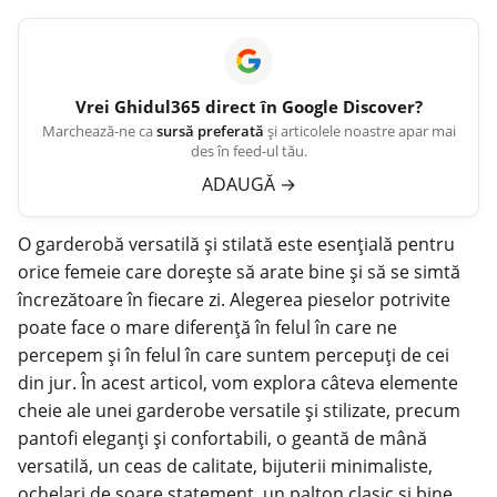
Vrei
Ghidul365
direct în Google Discover?
Marchează-ne ca
sursă preferată
și articolele noastre apar mai
des în feed-ul tău.
ADAUGĂ
→
O garderobă versatilă și stilată este esențială pentru
orice femeie care dorește să arate bine și să se simtă
încrezătoare în fiecare zi. Alegerea pieselor potrivite
poate face o mare diferență în felul în care ne
percepem și în felul în care suntem percepuți de cei
din jur. În acest articol, vom explora câteva elemente
cheie ale unei garderobe versatile și stilizate, precum
pantofi eleganți și confortabili, o geantă de mână
versatilă, un ceas de calitate, bijuterii minimaliste,
ochelari de soare statement, un palton clasic și bine