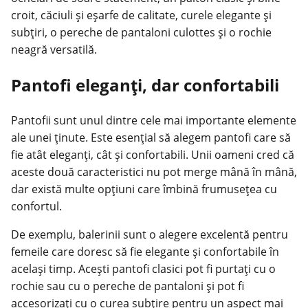
croit, căciuli și eșarfe de calitate, curele elegante și
subțiri, o pereche de pantaloni culottes și o rochie
neagră versatilă.
Pantofi eleganți, dar confortabili
Pantofii sunt unul dintre cele mai importante elemente
ale unei
ținute
. Este esențial să alegem pantofi care să
fie atât eleganți, cât și confortabili. Unii oameni cred că
aceste două caracteristici nu pot merge mână în mână,
dar există multe opțiuni care îmbină frumusețea cu
confortul.
De exemplu, balerinii sunt o alegere excelentă pentru
femeile care doresc să fie elegante și confortabile în
același timp. Acești pantofi clasici pot fi purtați cu o
rochie sau cu o pereche de pantaloni și pot fi
accesorizați cu o curea subțire pentru un aspect mai