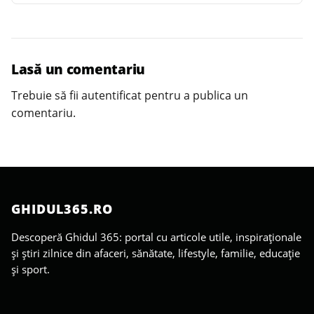
Lasă un comentariu
Trebuie să fii
autentificat
pentru a publica un
comentariu.
GHIDUL365.RO
Descoperă Ghidul 365: portal cu articole utile, inspiraționale
și știri zilnice din afaceri, sănătate, lifestyle, familie, educație
și sport.