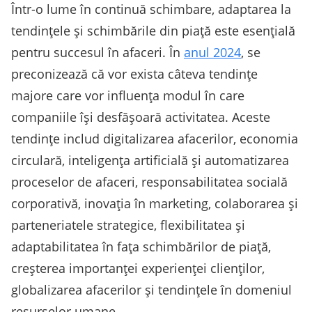
Într-o lume în continuă schimbare, adaptarea la
tendințele și schimbările din piață este esențială
pentru succesul în afaceri. În
anul 2024
, se
preconizează că vor exista câteva tendințe
majore care vor influența modul în care
companiile își desfășoară activitatea. Aceste
tendințe includ digitalizarea afacerilor, economia
circulară, inteligența artificială și automatizarea
proceselor de afaceri, responsabilitatea socială
corporativă, inovația în marketing, colaborarea și
parteneriatele strategice, flexibilitatea și
adaptabilitatea în fața schimbărilor de piață,
creșterea importanței experienței clienților,
globalizarea afacerilor și tendințele în domeniul
resurselor umane.