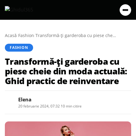
Acasă
/
Fashion
/
Transformă-ți garderoba cu piese cheie din moda actuală: Ghid practic de reinventare
FASHION
Transformă-ți garderoba cu
piese cheie din moda actuală:
Ghid practic de reinventare
Elena
20 februarie 2024, 07:32
·
10 min citire