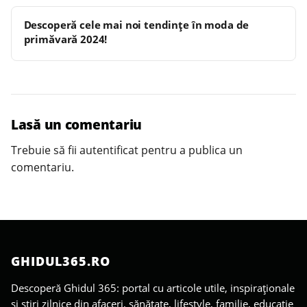
Descoperă cele mai noi tendințe în moda de
primăvară 2024!
Lasă un comentariu
Trebuie să fii
autentificat
pentru a publica un
comentariu.
GHIDUL365.RO
Descoperă Ghidul 365: portal cu articole utile, inspiraționale
și știri zilnice din afaceri, sănătate, lifestyle, familie, educație