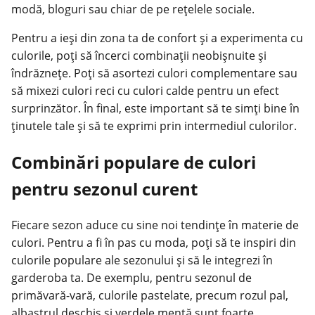
modă, bloguri sau chiar de pe rețelele sociale.
Pentru a ieși din zona ta de confort și a experimenta cu
culorile, poți să încerci combinații neobișnuite și
îndrăznețe. Poți să asortezi culori complementare sau
să mixezi culori reci cu culori calde pentru un efect
surprinzător. În final, este important să te simți bine în
ținutele tale și să te exprimi prin intermediul culorilor.
Combinări populare de culori
pentru sezonul curent
Fiecare sezon aduce cu sine
noi tendințe
în materie de
culori. Pentru a fi în pas cu moda, poți să te inspiri din
culorile populare ale sezonului și să le integrezi în
garderoba ta. De exemplu, pentru sezonul de
primăvară-vară, culorile pastelate, precum rozul pal,
albastrul deschis și verdele mentă sunt foarte