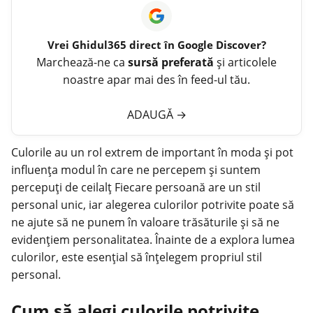
Vrei
Ghidul365
direct în Google Discover?
Marchează-ne ca
sursă preferată
și articolele
noastre apar mai des în feed-ul tău.
ADAUGĂ
→
Culorile au un rol extrem de important în moda și pot
influența modul în care ne percepem și suntem
percepuți de ceilalț Fiecare persoană are un stil
personal unic, iar alegerea culorilor potrivite poate să
ne ajute să ne punem în valoare trăsăturile și să ne
evidențiem personalitatea. Înainte de a explora lumea
culorilor, este esențial să înțelegem propriul stil
personal.
Cum să alegi culorile potrivite