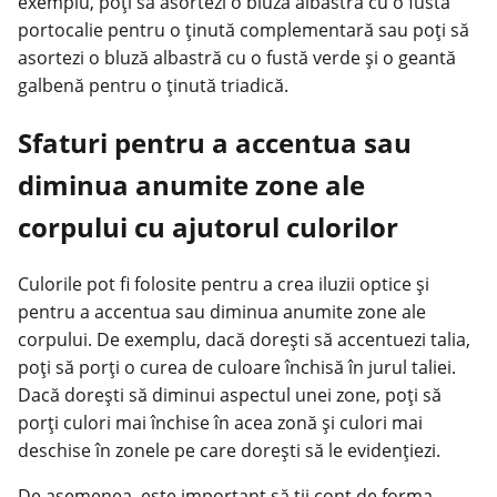
exemplu, poți să asortezi o bluză albastră cu o fustă
portocalie pentru o ținută complementară sau poți să
asortezi o bluză albastră cu o fustă verde și o geantă
galbenă pentru o ținută triadică.
Sfaturi pentru a accentua sau
diminua anumite zone ale
corpului cu ajutorul culorilor
Culorile pot fi folosite pentru a crea iluzii optice și
pentru a accentua sau diminua anumite zone ale
corpului. De exemplu, dacă dorești să accentuezi talia,
poți să porți o curea de culoare închisă în jurul taliei.
Dacă dorești să diminui aspectul unei zone, poți să
porți culori mai închise în acea zonă și culori mai
deschise în zonele pe care dorești să le evidențiezi.
De asemenea, este important să ții cont de forma