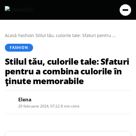
Acasă
/
Fashion
/
Stilul tău, culorile tale: Sfaturi pentru a combina culorile în ținute memorabile
FASHION
Stilul tău, culorile tale: Sfaturi
pentru a combina culorile în
ținute memorabile
Elena
20 februarie 2024, 07:22
·
8 min citire