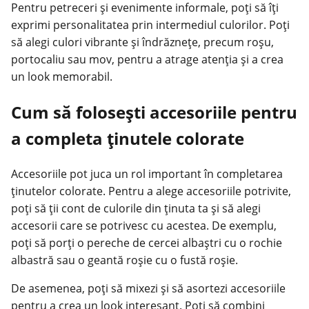
Pentru petreceri și evenimente informale, poți să îți
exprimi personalitatea prin intermediul culorilor. Poți
să alegi culori vibrante și îndrăznețe, precum roșu,
portocaliu sau mov, pentru a atrage atenția și a crea
un look memorabil.
Cum să folosești accesoriile pentru
a completa ținutele colorate
Accesoriile pot juca un rol important în completarea
ținutelor colorate. Pentru a alege accesoriile potrivite,
poți să ții cont de culorile din ținuta ta și să alegi
accesorii care se potrivesc cu acestea. De exemplu,
poți să porți o pereche de cercei albaștri cu o rochie
albastră sau o geantă roșie cu o fustă roșie.
De asemenea, poți să mixezi și să asortezi accesoriile
pentru a crea un look interesant. Poți să combini