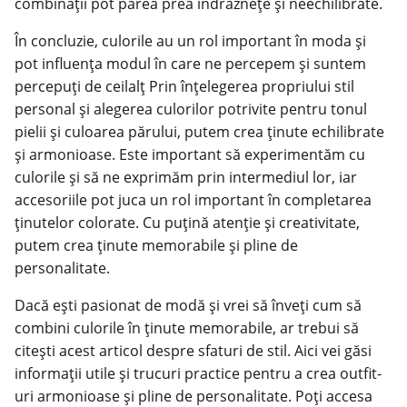
combinații pot părea prea îndrăznețe și neechilibrate.
În concluzie, culorile au un rol important în moda și
pot influența modul în care ne percepem și suntem
percepuți de ceilalț Prin înțelegerea propriului stil
personal și alegerea culorilor potrivite pentru tonul
pielii și culoarea părului, putem crea ținute echilibrate
și armonioase. Este important să experimentăm cu
culorile și să ne exprimăm prin intermediul lor, iar
accesoriile pot juca un rol important în completarea
ținutelor colorate. Cu puțină atenție și creativitate,
putem crea ținute memorabile și pline de
personalitate.
Dacă ești pasionat de modă și vrei să înveți cum să
combini culorile în ținute memorabile, ar trebui să
citești acest articol despre sfaturi de stil. Aici vei găsi
informații utile și trucuri practice pentru a crea outfit-
uri armonioase și pline de personalitate. Poți accesa