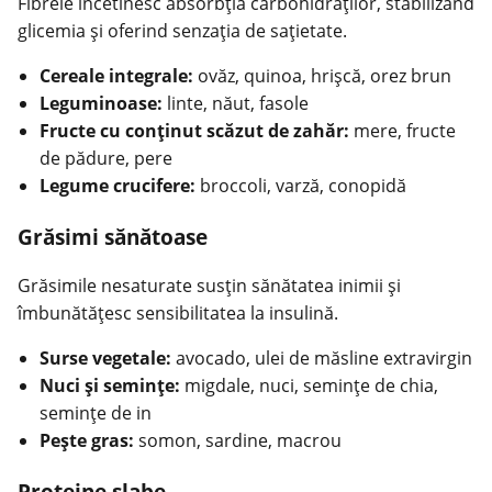
Fibrele încetinesc absorbţia carbohidraţilor, stabilizând
glicemia și oferind senzaţia de saţietate.
Cereale integrale:
ovăz, quinoa, hrişcă, orez brun
Leguminoase:
linte, năut, fasole
Fructe cu conţinut scăzut de zahăr:
mere, fructe
de pădure, pere
Legume crucifere:
broccoli, varză, conopidă
Grăsimi sănătoase
Grăsimile nesaturate susţin sănătatea inimii şi
îmbunătăţesc sensibilitatea la insulină.
Surse vegetale:
avocado, ulei de măsline extravirgin
Nuci şi seminţe:
migdale, nuci, seminţe de chia,
seminţe de in
Peşte gras:
somon, sardine, macrou
Proteine slabe