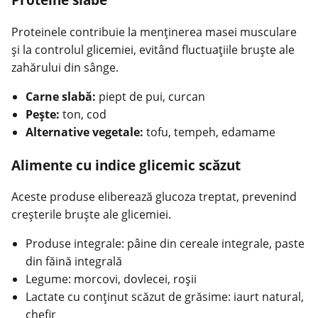
Proteinele contribuie la menţinerea masei musculare
şi la controlul glicemiei, evitând fluctuaţiile bruște ale
zahărului din sânge.
Carne slabă:
piept de pui, curcan
Peşte:
ton, cod
Alternative vegetale:
tofu, tempeh, edamame
Alimente cu indice glicemic scăzut
Aceste produse eliberează glucoza treptat, prevenind
creşterile bruște ale glicemiei.
Produse integrale: pâine din cereale integrale, paste
din făină integrală
Legume: morcovi, dovlecei, roşii
Lactate cu conţinut scăzut de grăsime: iaurt natural,
chefir