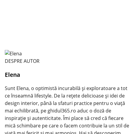
DESPRE AUTOR
Elena
Sunt Elena, o optimistă incurabilă și exploratoare a tot
ce înseamnă lifestyle. De la rețete delicioase și idei de
design interior, până la sfaturi practice pentru o viață
mai echilibrată, pe ghidul365.ro aduc o doză de
inspirație și autenticitate. Îmi place să cred că fiecare
mică schimbare pe care o facem contribuie la un stil de
viață mai fericit și mai armonios. Hai să descoperim