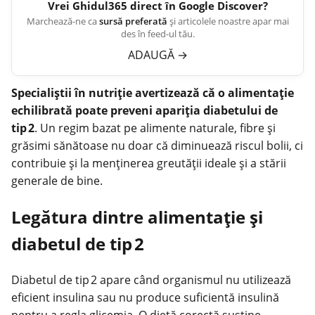
Vrei
Ghidul365
direct în Google Discover?
Marchează-ne ca
sursă preferată
și articolele noastre apar mai
des în feed-ul tău.
ADAUGĂ
→
Specialiștii în nutriție avertizează că o alimentație
echilibrată poate preveni apariția diabetului de
tip 2
. Un regim bazat pe
alimente
naturale, fibre și
grăsimi sănătoase nu doar că diminuează riscul bolii, ci
contribuie și la menținerea greutății ideale și a stării
generale de bine.
Legătura dintre alimentație și
diabetul de tip 2
Diabetul
de tip 2 apare când organismul nu utilizează
eficient insulina sau nu produce suficientă insulină
pentru a regla glicemia. O dietă corectă susține