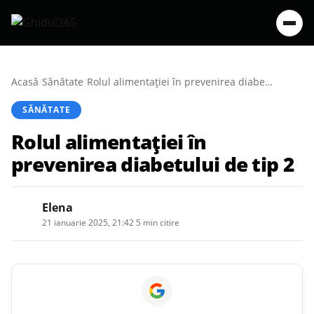
Acasă
/
Sănătate
/
Rolul alimentației în prevenirea diabetului de tip 2
SĂNĂTATE
Rolul alimentației în
prevenirea diabetului de tip 2
Elena
21 ianuarie 2025, 21:42
·
5 min citire