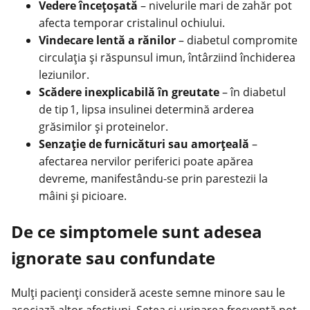
Vedere încețoșată
– nivelurile mari de zahăr pot
afecta temporar cristalinul ochiului.
Vindecare lentă a rănilor
– diabetul compromite
circulația și răspunsul imun, întârziind închiderea
leziunilor.
Scădere inexplicabilă în greutate
– în diabetul
de tip 1, lipsa insulinei determină arderea
grăsimilor și proteinelor.
Senzație de furnicături sau amorțeală
–
afectarea nervilor periferici poate apărea
devreme, manifestându-se prin parestezii la
mâini și picioare.
De ce simptomele sunt adesea
ignorate sau confundate
Mulți pacienți consideră aceste semne minore sau le