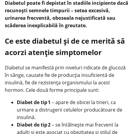
Diabetul poate fi depistat în stadiile incipiente dacă
recunoști semnele timpurii – setea excesivă,
urinarea frecventă, oboseala nejustificată sau
scăderea inexplicabilă în greutate.
Ce este diabetul și de ce merită să
acorzi atenție simptomelor
Diabetul
se manifestă prin niveluri ridicate de glucoză
în sânge, cauzate fie de producția insuficientă de
insulină, fie de rezistența organismului la acest
hormon. Cele două forme principale sunt:
Diabet de tip 1
– apare de obicei la tineri, ca
urmare a distrugerii celulelor producătoare de
insulină.
Diabet de tip 2
– se întâlnește mai frecvent la
adulți și este asociat cu obezitatea și stilul de