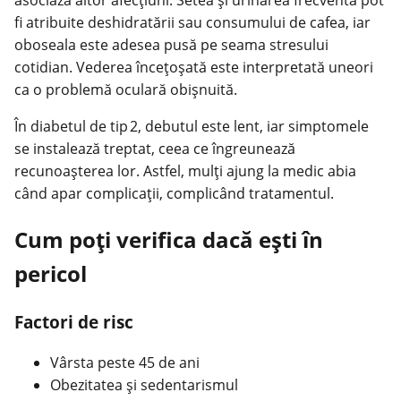
asociază altor afecțiuni. Setea și urinarea frecventă pot
fi atribuite deshidratării sau consumului de cafea, iar
oboseala este adesea pusă pe seama stresului
cotidian. Vederea încețoșată este interpretată uneori
ca o problemă oculară obișnuită.
În diabetul de tip 2, debutul este lent, iar simptomele
se instalează treptat, ceea ce îngreunează
recunoașterea lor. Astfel, mulți ajung la medic abia
când apar complicații, complicând tratamentul.
Cum poți verifica dacă ești în
pericol
Factori de risc
Vârsta peste 45 de ani
Obezitatea și sedentarismul