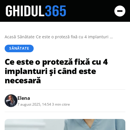
Acasă
/
Sănătate
/
Ce este o proteză fixă cu 4 implanturi și când este necesară
SĂNĂTATE
Ce este o proteză fixă cu 4
implanturi și când este
necesară
Elena
7 august 2025, 14:54
·
3 min citire