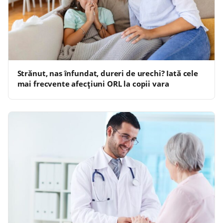
Strănut, nas înfundat, dureri de urechi? Iată cele
mai frecvente afecțiuni ORL la copii vara