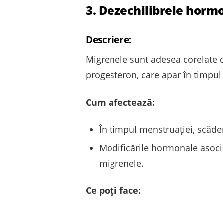
3. Dezechilibrele horm
Descriere:
Migrenele sunt adesea corelate cu
progesteron, care apar în timpul
Cum afectează:
În timpul menstruației, scăd
Modificările hormonale asocia
migrenele.
Ce poți face: