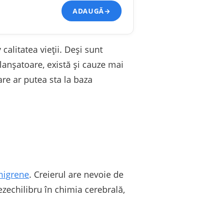
ADAUGĂ
→
calitatea vieții. Deși sunt
anșatoare, există și cauze mai
are ar putea sta la baza
igrene
. Creierul are nevoie de
echilibru în chimia cerebrală,