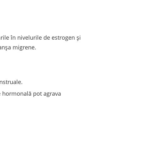
ile în nivelurile de estrogen și
lanșa migrene.
nstruale.
ie hormonală pot agrava