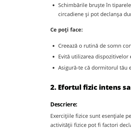
Schimbările bruște în tiparel
circadiene și pot declanșa du
Ce poți face:
Creează o rutină de somn cons
Evită utilizarea dispozitivel
Asigură-te că dormitorul tău
2. Efortul fizic intens s
Descriere:
Exercițiile fizice sunt esențiale 
activității fizice pot fi factori d