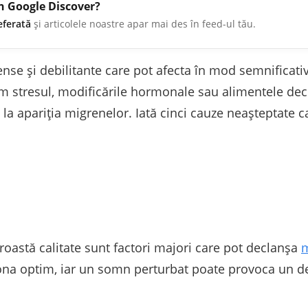
în Google Discover?
eferată
și articolele noastre apar mai des în feed-ul tău.
nse și debilitante care pot afecta în mod semnificativ 
m stresul, modificările hormonale sau alimentele decl
 la apariția migrenelor. Iată cinci cauze neașteptate c
astă calitate sunt factori majori care pot declanșa
m
na optim, iar un somn perturbat poate provoca un dez