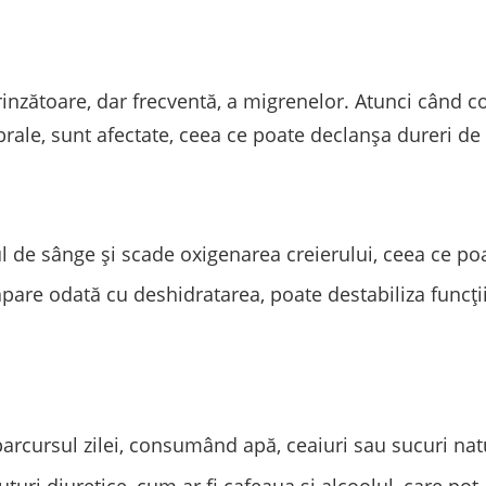
inzătoare, dar frecventă, a migrenelor. Atunci când c
rebrale, sunt afectate, ceea ce poate declanșa dureri de
de sânge și scade oxigenarea creierului, ceea ce poa
 apare odată cu deshidratarea, poate destabiliza funcț
parcursul zilei, consumând apă, ceaiuri sau sucuri nat
uri diuretice, cum ar fi cafeaua și alcoolul, care pot