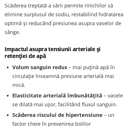
Scăderea treptată a sării permite rinichilor să
elimine surplusul de sodiu, restabilind hidratarea
optimă și reducând presiunea asupra vaselor de
sânge.
Impactul asupra tensiunii arteriale și
retenției de apă
Volum sanguin redus
– mai puțină apă în
circulație înseamnă presiune arterială mai
mică.
Elasticitate arterială îmbunătățită
– vasele
se dilată mai ușor, facilitând fluxul sanguin.
Scăderea riscului de hipertensiune
– un
factor cheie în prevenirea bolilor