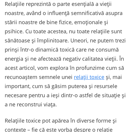
Relațiile reprezintă o parte esențială a vieții
noastre, având o influență semnificativă asupra
stării noastre de bine fizice, emoționale și
psihice. Cu toate acestea, nu toate relațiile sunt
sănătoase și împlinitoare. Uneori, ne putem trezi
prinși într-o dinamică toxică care ne consumă
energia și ne afectează negativ calitatea vieții. În
acest articol, vom explora în profunzime cum să
recunoaștem semnele unei
relații toxice
și, mai
important, cum să găsim puterea și resursele
necesare pentru a ieși dintr-o astfel de situație și
a ne reconstrui viața.
Relațiile toxice pot apărea în diverse forme și
contexte – fie că este vorba despre o relație