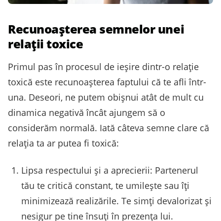
Recunoașterea semnelor unei
relații toxice
Primul pas în procesul de ieșire dintr-o relație
toxică este recunoașterea faptului că te afli într-
una. Deseori, ne putem obișnui atât de mult cu
dinamica negativă încât ajungem să o
considerăm normală. Iată câteva semne clare că
relația ta ar putea fi toxică:
Lipsa respectului și a aprecierii: Partenerul
tău te critică constant, te umilește sau îți
minimizează realizările. Te simți devalorizat și
nesigur pe tine însuți în prezența lui.