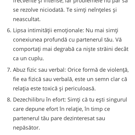
frecvente și intense, iar problemele nu par să
se rezolve niciodată. Te simți neînțeles și
neascultat.
Lipsa intimității emoționale: Nu mai simți
conexiunea profundă cu partenerul tău. Vă
comportați mai degrabă ca niște străini decât
ca un cuplu.
Abuz fizic sau verbal: Orice formă de violență,
fie ea fizică sau verbală, este un semn clar că
relația este toxică și periculoasă.
Dezechilibru în efort: Simți că tu ești singurul
care depune efort în relație, în timp ce
partenerul tău pare dezinteresat sau
nepăsător.