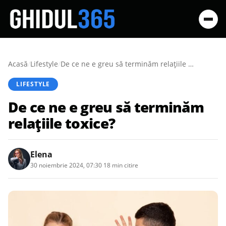
Acasă
/
Lifestyle
/
De ce ne e greu să terminăm relațiile toxice?
LIFESTYLE
De ce ne e greu să terminăm
relațiile toxice?
Elena
30 noiembrie 2024, 07:30
·
18 min citire