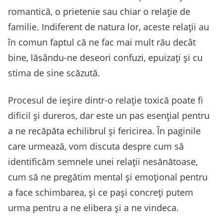
romantică, o prietenie sau chiar o relație de
familie. Indiferent de natura lor, aceste relații au
în comun faptul că ne fac mai mult rău decât
bine, lăsându-ne deseori confuzi, epuizați și cu
stima de sine scăzută.
Procesul de ieșire dintr-o relație toxică poate fi
dificil și dureros, dar este un pas esențial pentru
a ne recăpăta echilibrul și fericirea. În paginile
care urmează, vom discuta despre cum să
identificăm semnele unei relații nesănătoase,
cum să ne pregătim mental și emoțional pentru
a face schimbarea, și ce pași concreți putem
urma pentru a ne elibera și a ne vindeca.