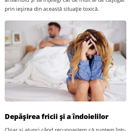
prin ieșirea din această situație toxică.
Depășirea fricii și a îndoielilor
Chiar și atunci când recunoaștem că suntem într-