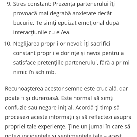
Stres constant: Prezența partenerului îți
provoacă mai degrabă anxietate decât
bucurie. Te simți epuizat emoțional după
interacțiunile cu el/ea.
Neglijarea propriilor nevoi: Îți sacrifici
constant propriile dorințe și nevoi pentru a
satisface pretențiile partenerului, fără a primi
nimic în schimb.
Recunoașterea acestor semne este crucială, dar
poate fi și dureroasă. Este normal să simți
confuzie sau negare inițial. Acordă-ți timp să
procesezi aceste informații și să reflectezi asupra
propriei tale experiențe. Ține un jurnal în care să
notezi incidentele și sentimentele tale – acest