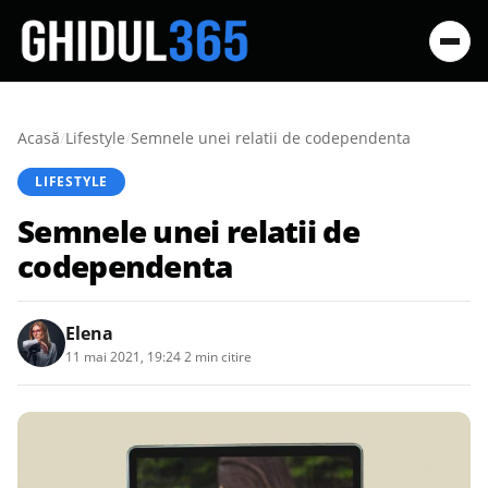
Acasă
/
Lifestyle
/
Semnele unei relatii de codependenta
LIFESTYLE
Semnele unei relatii de
codependenta
Elena
11 mai 2021, 19:24
·
2 min citire