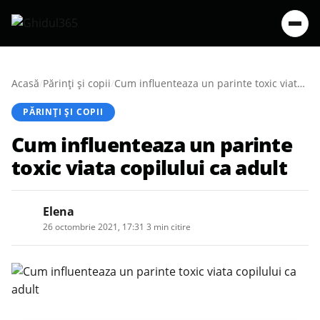
Acasă
/
Părinți și copii
/
Cum influenteaza un parinte toxic viata copilului ca adult
PĂRINȚI ȘI COPII
Cum influenteaza un parinte
toxic viata copilului ca adult
Elena
26 octombrie 2021, 17:31
·
3 min citire