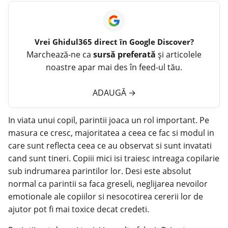
Vrei
Ghidul365
direct în Google Discover?
Marchează-ne ca
sursă preferată
și articolele
noastre apar mai des în feed-ul tău.
ADAUGĂ
→
In viata unui copil,
parintii
joaca un rol important. Pe
masura ce cresc, majoritatea a ceea ce fac si modul in
care sunt reflecta ceea ce au observat si sunt invatati
cand sunt tineri. Copiii mici isi traiesc intreaga copilarie
sub indrumarea parintilor lor. Desi este absolut
normal ca parintii sa faca greseli, neglijarea nevoilor
emotionale ale copiilor si nesocotirea cererii lor de
ajutor pot fi mai toxice decat credeti.