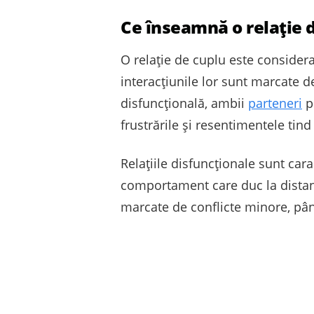
Ce înseamnă o relație 
O relație de cuplu este considera
interacțiunile lor sunt marcate de
disfuncțională, ambii
parteneri
po
frustrările și resentimentele tin
Relațiile disfuncționale sunt cara
comportament care duc la distanțar
marcate de conflicte minore, până