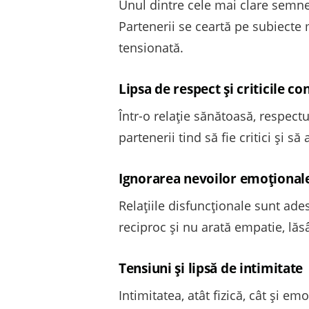
Unul dintre cele mai clare semne a
Partenerii se ceartă pe subiecte 
tensionată.
Lipsa de respect și criticile co
Într-o relație sănătoasă, respect
partenerii tind să fie critici și 
Ignorarea nevoilor emoțional
Relațiile disfuncționale sunt ade
reciproc și nu arată empatie, lăs
Tensiuni și lipsă de intimitate
Intimitatea, atât fizică, cât și em