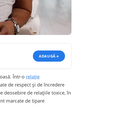
ADAUGĂ
→
roasă. Într-o
relație
gate de respect și de încredere
e deosebire de relațiile toxice, în
unt marcate de tipare