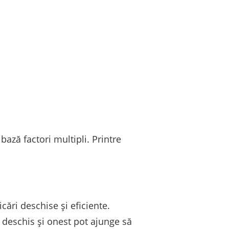
bază factori multipli. Printre
cări deschise și eficiente.
 deschis și onest pot ajunge să