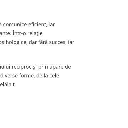
ă comunice eficient, iar
nte. Într-o relație
sihologice, dar fără succes, iar
nului reciproc și prin tipare de
 diverse forme, de la cele
lălalt.