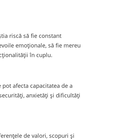
tia riscă să fie constant
evoile emoționale, să fie mereu
ionalității în cuplu.
e pot afecta capacitatea de a
rități, anxietăți și dificultăți
erențele de valori, scopuri și