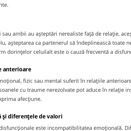
nte.
sau ambii au așteptări nerealiste față de relație, aceș
plu, așteptarea ca partenerul să îndeplinească toate n
 dorințelor celuilalt este o cauză frecventă a disfuncț
e anterioare
oțional, fizic sau mental suferit în relațiile anterioar
oanele cu traume nerezolvate pot aduce în relație insecu
exprima afecțiune.
și diferențele de valori
disfuncționale este incompatibilitatea emoțională. Dif