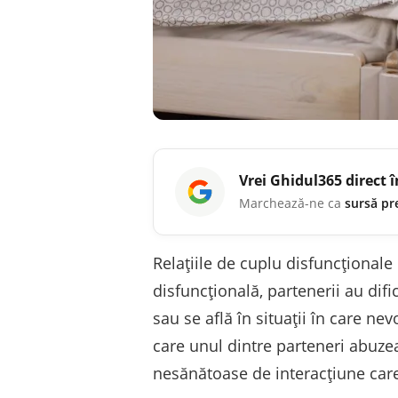
Vrei
Ghidul365
direct 
Marchează-ne ca
sursă pr
Relațiile de cuplu disfuncționale
disfuncțională, partenerii au dif
sau se află în situații în care ne
care unul dintre parteneri abuzea
nesănătoase de interacțiune care