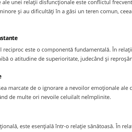
le unei relații disfuncționale este conflictul frecvent
minore și au dificultăți în a găsi un teren comun, ceea
nstante
ul reciproc este o componentă fundamentală. În relații
să aibă o atitudine de superioritate, judecând și reproș
e
sea marcate de o ignorare a nevoilor emoționale ale cel
ând de multe ori nevoile celuilalt neîmplinite.
oțională, este esențială într-o relație sănătoasă. În rela