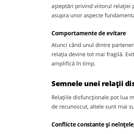
așteptări privind viitorul relației
asupra unor aspecte fundamentale 
Comportamente de evitare
Atunci când unul dintre partener
relația devine tot mai fragilă. E
amplifică în timp.
Semnele unei relații di
Relațiile disfuncționale pot lua 
de recunoscut, altele sunt mai su
Conflicte constante și neînțele