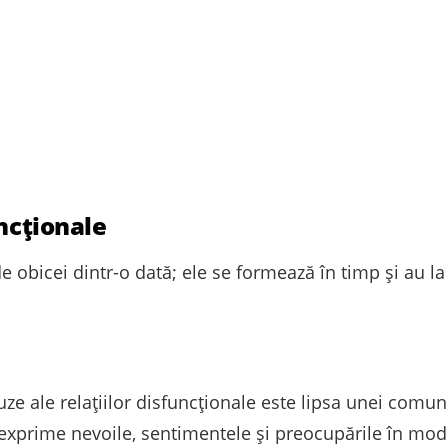
uncționale
e obicei dintr-o dată; ele se formează în timp și au la 
ze ale relațiilor disfuncționale este lipsa unei comuni
i exprime nevoile, sentimentele și preocupările în mod