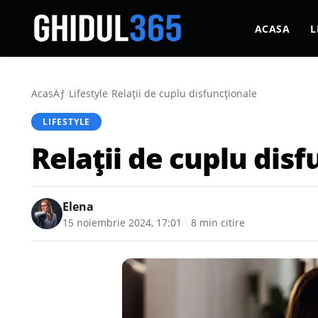
ACASA
L
AcasÄƒ
/
Lifestyle
/
Relații de cuplu disfuncționale
LIFESTYLE
Relații de cuplu dis
Elena
15 noiembrie 2024, 17:01
Â·
8 min citire