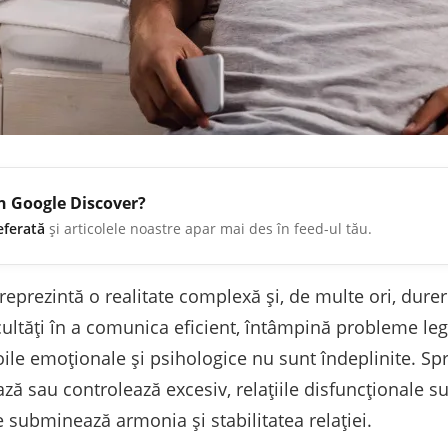
în Google Discover?
eferată
și articolele noastre apar mai des în feed-ul tău.
 reprezintă o realitate complexă și, de multe ori, dure
icultăți în a comunica eficient, întâmpină probleme le
voile emoționale și psihologice nu sunt îndeplinite. Spr
ză sau controlează excesiv, relațiile disfuncționale s
 subminează armonia și stabilitatea relației.