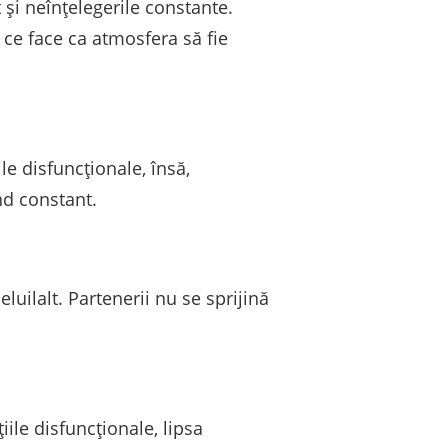
 și neînțelegerile constante.
 ce face ca atmosfera să fie
le disfuncționale, însă,
ând constant.
uilalt. Partenerii nu se sprijină
țiile disfuncționale, lipsa