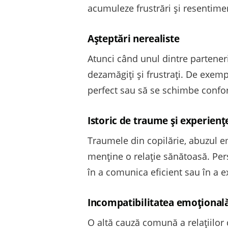
acumuleze frustrări și resentime
Așteptări nerealiste
Atunci când unul dintre parteneri 
dezamăgiți și frustrați. De exem
perfect sau să se schimbe conform
Istoric de traume și experienț
Traumele din copilărie, abuzul em
menține o relație sănătoasă. Pers
în a comunica eficient sau în a 
Incompatibilitatea emoțională 
O altă cauză comună a relațiilor 