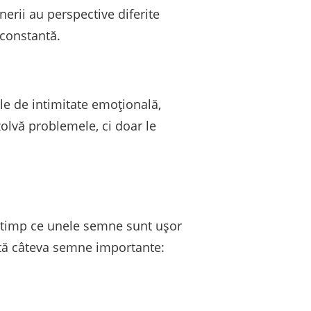
enerii au perspective diferite
 constantă.
le de intimitate emoțională,
zolvă problemele, ci doar le
În timp ce unele semne sunt ușor
Iată câteva semne importante: