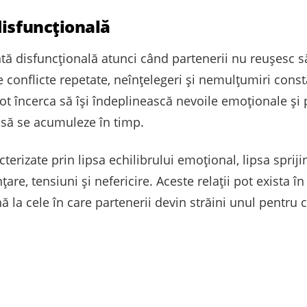
disfuncțională
tă disfuncțională atunci când partenerii nu reușesc s
 conflicte repetate, neînțelegeri și nemulțumiri consta
t încerca să își îndeplinească nevoile emoționale și p
d să se acumuleze în timp.
cterizate prin lipsa echilibrului emoțional, lipsa spriji
e, tensiuni și nefericire. Aceste relații pot exista în
 la cele în care partenerii devin străini unul pentru ce