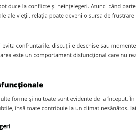
 pot duce la conflicte și neînțelegeri. Atunci când part
ale vieții, relația poate deveni o sursă de frustrare
i evită confruntările, discuțiile deschise sau momente
vitarea este un comportament disfuncțional care nu re
sfuncționale
multe forme și nu toate sunt evidente de la început. 
btile, însă toate contribuie la un climat nesănătos. 
geri