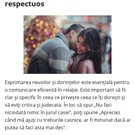
respectuos
Exprimarea nevoilor și dorințelor este esențială pentru
o comunicare eficientă în relație. Este important să fii
clar și specific în ceea ce privește ceea ce îți dorești și
să eviți critica și judecata. În loc să spui „Nu faci
niciodată nimic în jurul casei”, poți spune „Apreciez
când mă ajuți cu treburile casnice, ar fi minunat dacă ai
putea să faci asta mai des”.