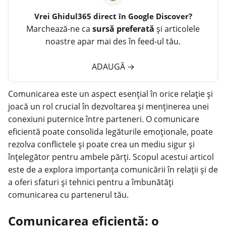
Vrei
Ghidul365
direct în Google Discover?
Marchează-ne ca
sursă preferată
și articolele
noastre apar mai des în feed-ul tău.
ADAUGĂ
→
Comunicarea este un aspect esențial în orice
relație
și
joacă un rol crucial în dezvoltarea și menținerea unei
conexiuni puternice între parteneri. O comunicare
eficientă poate consolida legăturile emoționale, poate
rezolva conflictele și poate crea un mediu sigur și
înțelegător pentru ambele părți. Scopul acestui articol
este de a explora importanța comunicării în relații și de
a oferi sfaturi și tehnici pentru a îmbunătăți
comunicarea cu partenerul tău.
Comunicarea eficientă: o