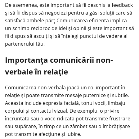
De asemenea, este important să fii deschis la feedback
și să fii dispus să negociezi pentru a găsi soluții care să
satisfacă ambele părț Comunicarea eficientă implică
un schimb reciproc de idei și opinii și este important să
fii dispus să asculți și să înțelegi punctul de vedere al
partenerului tău.
Importanța comunicării non-
verbale în relație
Comunicarea non-verbală joacă un rol important în
relație și poate transmite mesaje puternice și subtile.
Aceasta include expresia facială, tonul vocii, limbajul
corpului și contactul vizual. De exemplu, o privire
încruntată sau o voce ridicată pot transmite frustrare
sau supărare, în timp ce un zâmbet sau o îmbrățișare
pot transmite afecțiune și iubire.