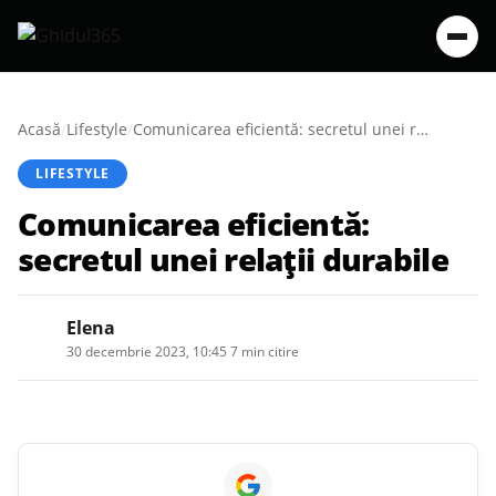
Acasă
/
Lifestyle
/
Comunicarea eficientă: secretul unei relații durabile
LIFESTYLE
Comunicarea eficientă:
secretul unei relații durabile
Elena
30 decembrie 2023, 10:45
·
7 min citire