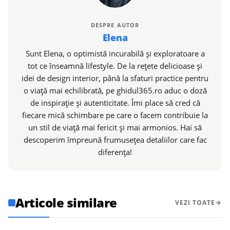
DESPRE AUTOR
Elena
Sunt Elena, o optimistă incurabilă și exploratoare a
tot ce înseamnă lifestyle. De la rețete delicioase și
idei de design interior, până la sfaturi practice pentru
o viață mai echilibrată, pe ghidul365.ro aduc o doză
de inspirație și autenticitate. Îmi place să cred că
fiecare mică schimbare pe care o facem contribuie la
un stil de viață mai fericit și mai armonios. Hai să
descoperim împreună frumusețea detaliilor care fac
diferența!
Articole similare
VEZI TOATE