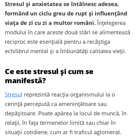
Stresul și anxietatea se întâlnesc adesea,
formând un ciclu greu de rupt și influențând
viața de zi cu zi a multor români.
Înțelegerea
modului în care aceste două stări se alimentează
reciproc este esențială pentru a recâștiga
echilibrul mental și a îmbunătăți calitatea vieții.
Ce este stresul și cum se
manifestă?
Stresul
reprezintă reacția organismului la o
cerință percepută ca amenințătoare sau
depășitoare. Poate apărea la locul de muncă, în
relații, în fața termenelor limită sau chiar în
situații cotidiene, cum ar fi traficul aglomerat.