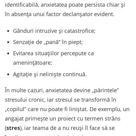
identificabilă, anxietatea poate persista chiar și
în absența unui factor declanșator evident.
Gânduri intruzive și catastrofice;
Senzație de „pană” în piept;
Evitarea situațiilor percepute ca
amenințătoare;
Agitație și neliniște continuă.
În multe cazuri, anxietatea devine „părintele”
stresului cronic, iar stresul se transformă în
„copilul” care nu poate fi liniștat. De exemplu, un
angajat primește un proiect cu termen strâns
(
stres
), iar teama de a nu reuși îl face să se