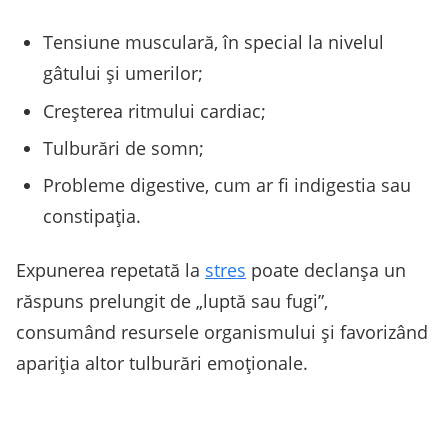
Tensiune musculară, în special la nivelul
gâtului și umerilor;
Creșterea ritmului cardiac;
Tulburări de somn;
Probleme digestive, cum ar fi indigestia sau
constipația.
Expunerea repetată la
stres
poate declanșa un
răspuns prelungit de „luptă sau fugi”,
consumând resursele organismului și favorizând
apariția altor tulburări emoționale.