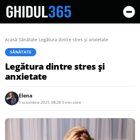
Acasă
/
Sănătate
/
Legătura dintre stres și anxietate
SĂNĂTATE
Legătura dintre stres și
anxietate
Elena
5 octombrie 2025, 08:28
·
5 min citire