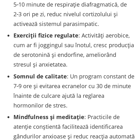
5‑10 minute de respirație diafragmatică, de
2‑3 ori pe zi, reduc nivelul cortizolului și
activează sistemul parasimpatic.
Exerciții fizice regulate
: Activități aerobice,
cum ar fi joggingul sau înotul, cresc producția
de serotonină și endorfine, ameliorând
stresul și anxietatea.
Somnul de calitate
: Un program constant de
7‑9 ore și evitarea ecranelor cu 30 de minute
înainte de culcare ajută la reglarea
hormonilor de stres.
Mindfulness și meditație
: Practicile de
atenție conștientă facilitează identificarea
gândurilor anxioase și reduc reacția automată