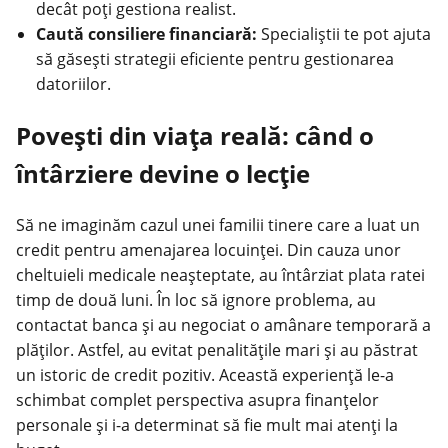
decât poți gestiona realist.
Caută consiliere financiară:
Specialiștii te pot ajuta
să găsești strategii eficiente pentru gestionarea
datoriilor.
Povești din viața reală: când o
întârziere devine o lecție
Să ne imaginăm cazul unei familii tinere care a luat un
credit pentru amenajarea locuinței. Din cauza unor
cheltuieli medicale neașteptate, au întârziat plata ratei
timp de două luni. În loc să ignore problema, au
contactat banca și au negociat o amânare temporară a
plăților. Astfel, au evitat penalitățile mari și au păstrat
un istoric de credit pozitiv. Această experiență le-a
schimbat complet perspectiva asupra finanțelor
personale și i-a determinat să fie mult mai atenți la