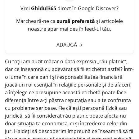
Vrei
Ghidul365
direct în Google Discover?
Marchează-ne ca
sursă preferată
și articolele
noastre apar mai des în feed-ul tău.
ADAUGĂ
→
Cu toții am auzit măcar o dată expresia „
rău platnic
”,
dar ce înseamnă cu adevărat să fii etichetat astfel? Într-
o lume în care banii și responsabilitatea financiară
joacă un rol esențial în relațiile personale și de afaceri,
a înțelege ce presupune această etichetă poate face
diferența între a-ți păstra reputația sau a te confrunta
cu probleme serioase. Fie că ești persoană fizică sau
juridică, să fii considerat rău platnic poate afecta nu
doar situația ta economică, ci și încrederea celor din
jur. Haideți să descoperim împreună ce înseamnă să fii
rău platnic, care sunt consecințele și cum poți evita să