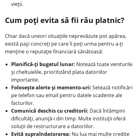
vieții.
Cum poți evita să fii rău platnic?
Chiar dacă uneori situațiile neprevăzute pot apărea,
există pași concreți pe care îi poți urma pentru a-ți
menține o reputație financiară sănătoasă:
Planifică-ți bugetul lunar:
Notează toate veniturile
și cheltuielile, prioritizând plata datoriilor
importante.
Folosește alerte și memento-uri:
Setează notificări
pe telefon sau email pentru datele scadente ale
facturilor.
Comunică deschis cu creditorii:
Dacă întâmpini
dificultăți, anunță-i din timp. Multe instituții oferă
soluții de restructurare a datoriilor.
Evită supraîndatorarea:
Nu lua mai multe credite