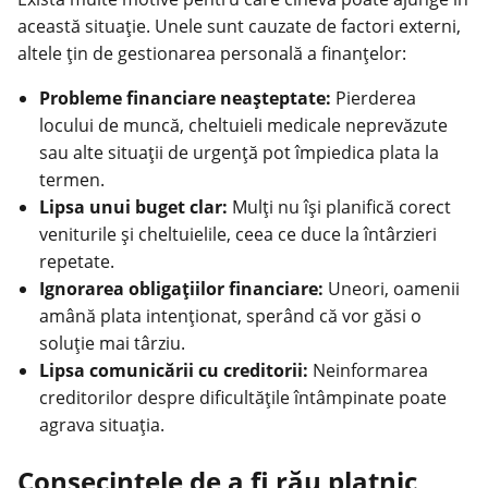
această
situație
. Unele sunt cauzate de factori externi,
altele țin de gestionarea personală a finanțelor:
Probleme financiare neașteptate:
Pierderea
locului de muncă, cheltuieli medicale neprevăzute
sau alte situații de urgență pot împiedica plata la
termen.
Lipsa unui buget clar:
Mulți nu își planifică corect
veniturile și cheltuielile, ceea ce duce la întârzieri
repetate.
Ignorarea obligațiilor financiare:
Uneori, oamenii
amână plata intenționat, sperând că vor găsi o
soluție mai târziu.
Lipsa comunicării cu creditorii:
Neinformarea
creditorilor despre dificultățile întâmpinate poate
agrava situația.
Consecințele de a fi rău platnic