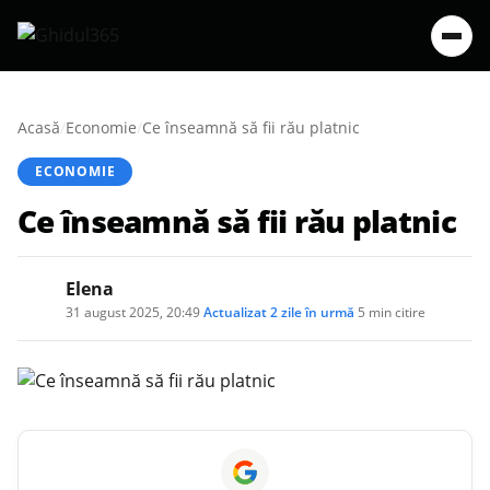
Acasă
/
Economie
/
Ce înseamnă să fii rău platnic
ECONOMIE
Ce înseamnă să fii rău platnic
Elena
31 august 2025, 20:49
·
Actualizat
2 zile în urmă
·
5 min citire