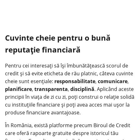
Cuvinte cheie pentru o bună
reputație financiară
Pentru cei interesați să își îmbunătățească scorul de
credit și să evite eticheta de rău platnic, câteva cuvinte
cheie sunt esențiale:
responsabilitate
,
comunicare
,
planificare
,
transparenta
,
disciplină
. Aplicând aceste
principii în viața de zi cu zi, poți construi o relație solidă
cu instituțiile financiare și poți avea acces mai ușor la
produse financiare avantajoase.
În România, există platforme precum Biroul de Credit
care oferă rapoarte gratuite despre istoricul tău