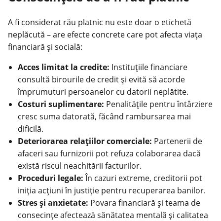
A fi considerat rău platnic nu este doar o etichetă
neplăcută – are efecte concrete care pot afecta viața
financiară și socială:
Acces limitat la credite:
Instituțiile financiare
consultă birourile de credit și evită să acorde
împrumuturi persoanelor cu datorii neplătite.
Costuri suplimentare:
Penalitățile pentru întârziere
cresc suma datorată, făcând rambursarea mai
dificilă.
Deteriorarea relațiilor comerciale:
Partenerii de
afaceri sau furnizorii pot refuza colaborarea dacă
există riscul neachitării facturilor.
Proceduri legale:
În cazuri extreme, creditorii pot
iniția acțiuni în justiție pentru recuperarea banilor.
Stres și anxietate:
Povara financiară și teama de
consecințe afectează sănătatea mentală și calitatea