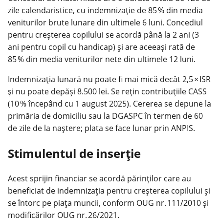
zile calendaristice, cu indemnizație de 85 % din media
veniturilor brute lunare din ultimele 6 luni. Concediul
pentru creșterea copilului se acordă până la 2 ani (3
ani pentru copil cu handicap) și are aceeași rată de
85 % din media veniturilor nete din ultimele 12 luni.
Indemnizația lunară nu poate fi mai mică decât 2,5 × ISR
și nu poate depăși 8.500 lei. Se rețin contribuțiile CASS
(10 % începând cu 1 august 2025). Cererea se depune la
primăria de domiciliu sau la DGASPC în termen de 60
de zile de la naștere; plata se face lunar prin ANPIS.
Stimulentul de inserție
Acest sprijin financiar se acordă părinților care au
beneficiat de indemnizația pentru creșterea copilului și
se întorc pe piața muncii, conform OUG nr. 111/2010 și
modificărilor OUG nr. 26/2021.