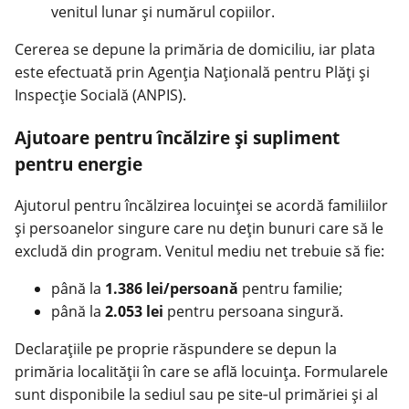
venitul lunar și numărul copiilor.
Cererea se depune la primăria de domiciliu, iar plata
este efectuată prin Agenția Națională pentru Plăți și
Inspecție Socială (ANPIS).
Ajutoare pentru încălzire și supliment
pentru energie
Ajutorul pentru încălzirea locuinței se acordă familiilor
și persoanelor singure care nu dețin bunuri care să le
excludă din program. Venitul mediu net trebuie să fie:
până la
1.386 lei/persoană
pentru familie;
până la
2.053 lei
pentru persoana singură.
Declarațiile pe proprie răspundere se depun la
primăria localității în care se află locuința. Formularele
sunt disponibile la sediul sau pe site‑ul primăriei și al