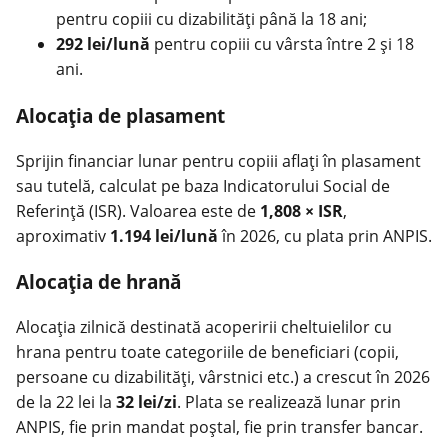
pentru copiii cu dizabilități până la 18 ani;
292 lei/lună
pentru copiii cu vârsta între 2 și 18
ani.
Alocația de plasament
Sprijin financiar lunar pentru copiii aflați în plasament
sau tutelă, calculat pe baza Indicatorului Social de
Referință (ISR). Valoarea este de
1,808 × ISR
,
aproximativ
1.194 lei/lună
în 2026, cu plata prin ANPIS.
Alocația de hrană
Alocația zilnică destinată acoperirii cheltuielilor cu
hrana pentru toate categoriile de beneficiari (copii,
persoane cu dizabilități, vârstnici etc.) a crescut în 2026
de la 22 lei la
32 lei/zi
. Plata se realizează lunar prin
ANPIS, fie prin mandat poștal, fie prin transfer bancar.