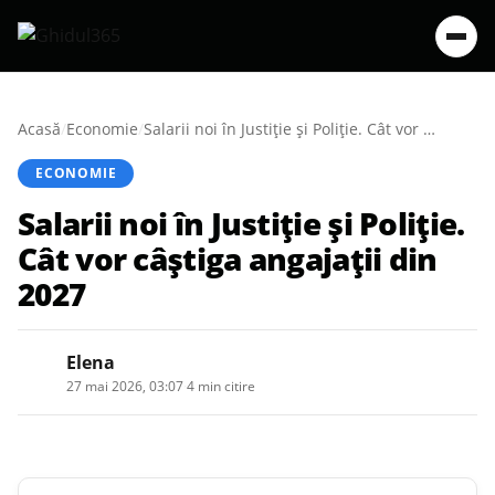
Acasă
/
Economie
/
Salarii noi în Justiție și Poliție. Cât vor câștiga angajații din 2027
ECONOMIE
Salarii noi în Justiție și Poliție.
Cât vor câștiga angajații din
2027
Elena
27 mai 2026, 03:07
·
4 min citire