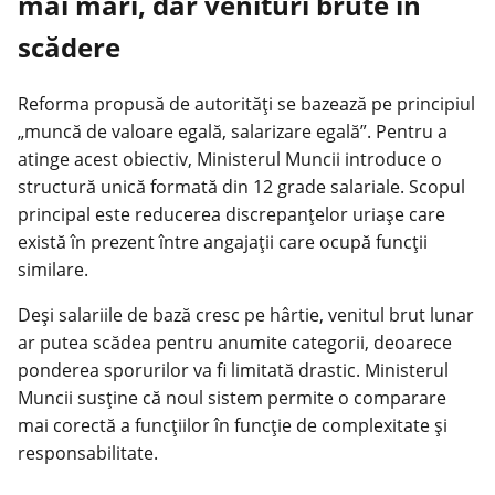
mai mari, dar venituri brute în
scădere
Reforma propusă de autorități se bazează pe principiul
„muncă de valoare egală, salarizare egală”. Pentru a
atinge acest obiectiv, Ministerul Muncii introduce o
structură unică formată din 12 grade salariale. Scopul
principal este reducerea discrepanțelor uriașe care
există în prezent între angajații care ocupă funcții
similare.
Deși salariile de bază cresc pe hârtie, venitul brut lunar
ar
putea scădea
pentru anumite categorii, deoarece
ponderea sporurilor va fi limitată drastic. Ministerul
Muncii susține că noul sistem permite o comparare
mai corectă a funcțiilor în funcție de complexitate și
responsabilitate.