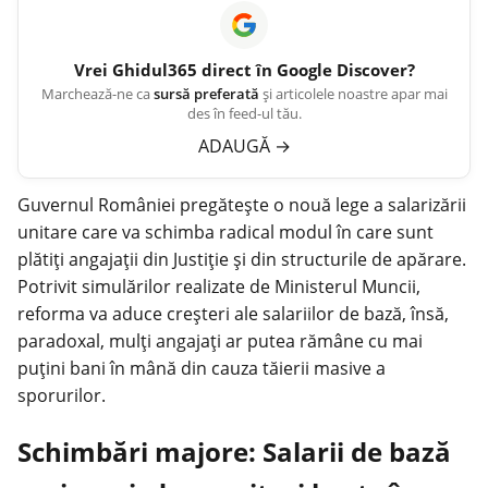
Vrei
Ghidul365
direct în Google Discover?
Marchează-ne ca
sursă preferată
și articolele noastre apar mai
des în feed-ul tău.
ADAUGĂ
→
Guvernul României pregătește o
nouă lege
a salarizării
unitare care va schimba radical modul în care sunt
plătiți angajații din Justiție și din structurile de apărare.
Potrivit simulărilor realizate de Ministerul Muncii,
reforma va aduce creșteri ale salariilor de bază, însă,
paradoxal, mulți angajați ar putea rămâne cu mai
puțini bani în mână din cauza tăierii masive a
sporurilor.
Schimbări majore: Salarii de bază