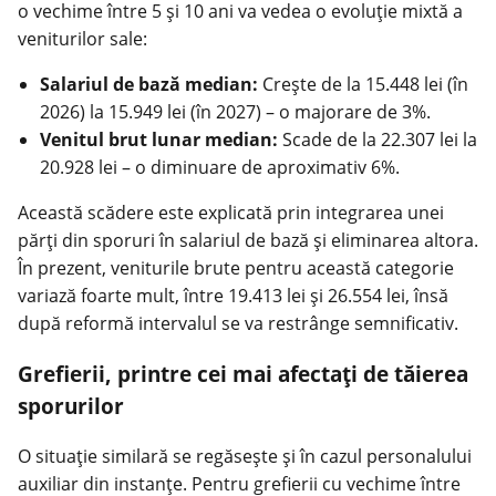
o vechime între 5 și 10 ani va vedea o evoluție mixtă a
veniturilor sale:
Salariul de bază median:
Crește de la 15.448 lei (în
2026) la 15.949 lei (în 2027) – o majorare de 3%.
Venitul brut lunar median:
Scade de la 22.307 lei la
20.928 lei – o diminuare de aproximativ 6%.
Această scădere este explicată prin integrarea unei
părți din sporuri în salariul de bază și eliminarea altora.
În prezent, veniturile brute pentru această categorie
variază foarte mult, între 19.413 lei și 26.554 lei, însă
după reformă intervalul se va restrânge semnificativ.
Grefierii, printre cei mai afectați de tăierea
sporurilor
O situație similară se regăsește și în cazul personalului
auxiliar din instanțe. Pentru grefierii cu vechime între