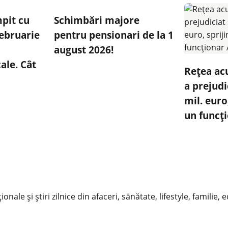
mpit cu
Schimbări majore
ebruarie
pentru pensionari de la 1
e
august 2026!
ale. Cât
Rețea ac
a prejudi
mil. euro
un funcț
nale și știri zilnice din afaceri, sănătate, lifestyle, familie, 