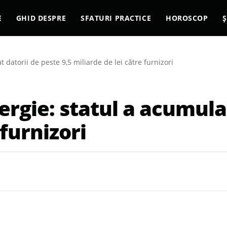
E
GHID DESPRE
SFATURI PRACTICE
HOROSCOP
Ș
datorii de peste 9,5 miliarde de lei către furnizori
rgie: statul a acumulat
 furnizori