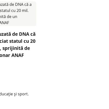
uzată de DNA că
ciat statul cu 20
, sprijinită de
ionar ANAF
educație și sport.