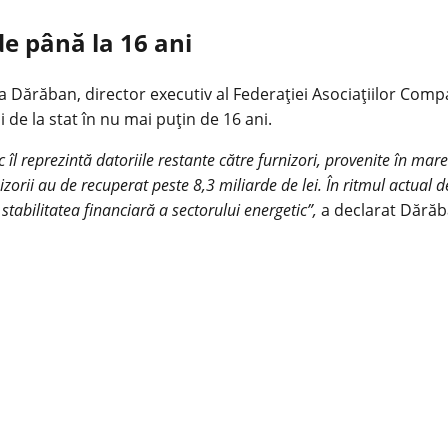
e până la 16 ani
Dărăban, director executiv al Federației Asociaţiilor Companii
 de la stat în nu mai puțin de 16 ani.
tic îl reprezintă datoriile restante către furnizori, provenite în m
zorii au de recuperat peste 8,3 miliarde de lei. În ritmul actua
stabilitatea financiară a sectorului energetic”,
a declarat Dărăb