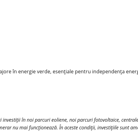
ajore în energie verde, esențiale pentru independența ener
i investiții în noi parcuri eoliene, noi parcuri fotovoltaice, centr
umerar nu mai funcționează. În aceste condiții, investițiile sunt 