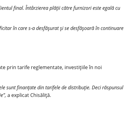
entul final. Întârzierea plății către furnizori este egală cu
ficitar în care s-a desfășurat și se desfășoară în continuare
e prin tarife reglementate, investițiile în noi
lele sunt finanțate din tarifele de distribuție. Deci răspunsul
ie”,
a explicat Chisăliță.