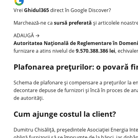
Vrei
Ghidul365
direct în Google Discover?
Marchează-ne ca
sursă preferată
și articolele noastr
ADAUGĂ
→
Autoritatea Națională de Reglementare în Domeniu
furnizare a atins nivelul de
9.570.388.386 lei
, echival
Plafonarea prețurilor: o povară f
Schema de plafonare și compensare a prețurilor la
en
decontare depuse de furnizori și încă în proces de an
de autorități.
Cum ajunge costul la client?
Dumitru Chisăliță, președintele Asociației Energia Intel
obligă furnizorii să se împrumte de la bănci, iar dobân