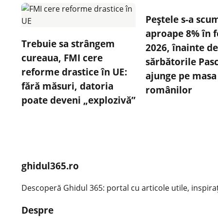
Peștele s-a scu
aproape 8% în f
Trebuie sa strângem
2026, înainte d
cureaua, FMI cere
sărbătorile Pasc
reforme drastice în UE:
ajunge pe masa
fără măsuri, datoria
românilor
poate deveni „explozivă”
ghidul365.ro
Descoperă Ghidul 365: portal cu articole utile, inspirațio
Despre