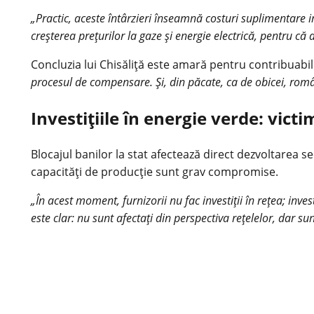
„Practic, aceste întârzieri înseamnă costuri suplimentare ind
creșterea prețurilor la gaze și energie electrică, pentru că 
Concluzia lui Chisăliță este amară pentru contribuabil
procesul de compensare. Și, din păcate, ca de obicei,
româ
Investițiile în energie verde: vict
Blocajul banilor la stat afectează direct dezvoltarea se
capacități de producție sunt grav compromise.
„În acest moment, furnizorii nu fac investiții în rețea; inves
este clar: nu sunt afectați din perspectiva rețelelor, dar su