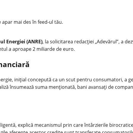
e apar mai des în feed-ul tău.
l Energiei (ANRE)
, la solicitarea redacției „Adevărul”, a de
entul a aproape 2 miliarde de euro.
inanciară
ergie
, inițial concepută ca un scut pentru consumatori, a g
aliză însumează suma menționată, bani avansați de companii 
igentă, explică mecanismul prin care întârzierile birocratice s
zile aferente acestor credite sunt transferate consumatorilor