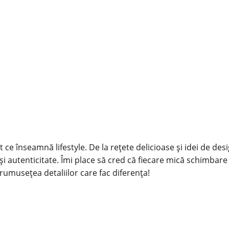
 ce înseamnă lifestyle. De la rețete delicioase și idei de des
și autenticitate. Îmi place să cred că fiecare mică schimbare
rumusețea detaliilor care fac diferența!