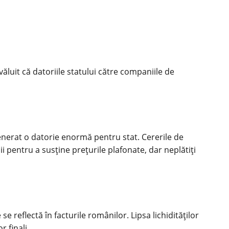
zvăluit că datoriile statului către companiile de
enerat o datorie enormă pentru stat. Cererile de
pentru a susține prețurile plafonate, dar neplătiți
e reflectă în facturile românilor. Lipsa lichidităților
 finali.