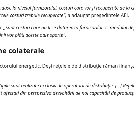
use la nivelul furnizorului, costuri care vor fi recuperate de la cli
acele costuri trebuie recuperate”,
a adăugat președintele AEI.
i:
„Sunt costuri care nu li se datorează furnizorilor, ci modului de
nii vor
plăti aceste oale sparte”.
ime colaterale
ctorului energetic. Deși rețelele de distribuție rămân finanțat
tițiile sunt realizate exclusiv de operatorii de distribuție. […] Rețe
nt afectați din perspectiva dezvoltării de noi capacități de producț