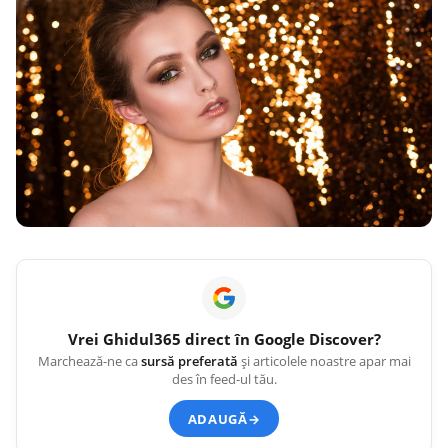
Vrei
Ghidul365
direct în Google Discover?
Marchează-ne ca
sursă preferată
și articolele noastre apar mai
des în feed-ul tău.
ADAUGĂ
→