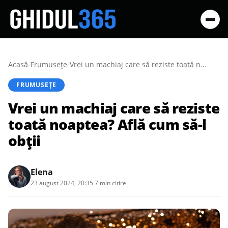
Acasă
/
Frumusețe
/
Vrei un machiaj care să reziste toată noaptea? Află cum să-l obții
FRUMUSEȚE
Vrei un machiaj care să reziste
toată noaptea? Află cum să-l
obții
Elena
23 august 2024, 20:35
·
7 min citire