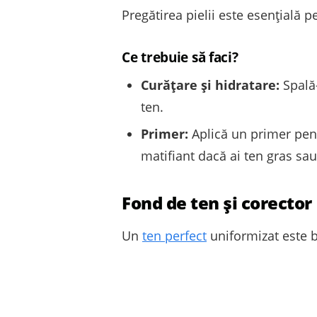
Pregătirea pielii este esențială p
Ce trebuie să faci?
Curățare și hidratare:
Spală-
ten.
Primer:
Aplică un primer pent
matifiant dacă ai ten gras sau
Fond de ten și corector
Un
ten perfect
uniformizat este 