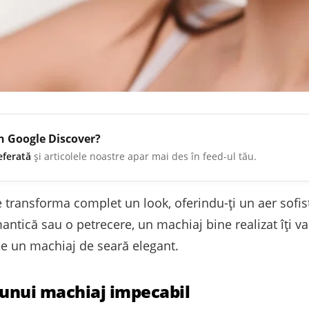
în Google Discover?
eferată
și articolele noastre apar mai des în feed-ul tău.
transforma complet un look, oferindu-ți un aer sofisti
ntică sau o petrecere, un machiaj bine realizat îți va
ine un machiaj de seară elegant.
a unui machiaj impecabil