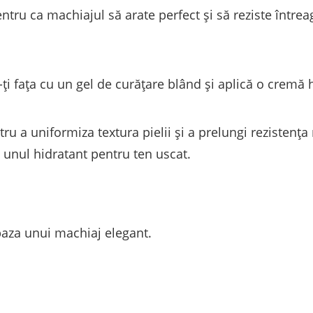
entru ca machiajul să arate perfect și să reziste întrea
ți fața cu un gel de curățare blând și aplică o cremă h
ru a uniformiza textura pielii și a prelungi rezistenț
 unul hidratant pentru ten uscat.
baza unui machiaj elegant.