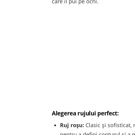
care îl pui pe ochi.
Alegerea rujului perfect:
Ruj roșu:
Clasic și sofisticat
pentru a defini conturul și a 