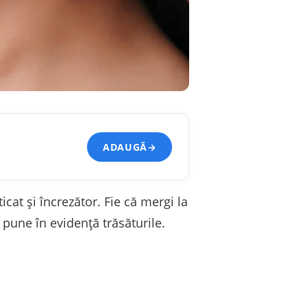
ADAUGĂ
→
cat și încrezător. Fie că mergi la
 pune în evidență trăsăturile.