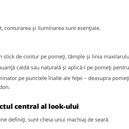
t, conturarea și iluminarea sunt esențiale.
 stick de contur pe pomeți, tâmple și linia maxilaru
nuanță caldă sau naturală și aplică-l pe pomeți pentru
inator pe punctele înalte ale feței – deasupra pomeți
idon.
tul central al look-ului
ine definiți, sunt cheia unui machiaj de seară.