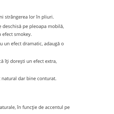
i strângerea lor în pliuri.
e deschisă pe pleoapa mobilă,
un efect smokey.
ru un efect dramatic, adaugă o
îți dorești un efect extra,
 natural dar bine conturat.
aturale, în funcție de accentul pe