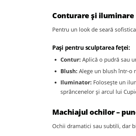
Conturare și iluminare
Pentru un look de seară sofistica
Pași pentru sculptarea feței:
Contur:
Aplică o pudră sau un
Blush:
Alege un blush într-o 
Iluminator:
Folosește un ilum
sprâncenelor și arcul lui Cup
Machiajul ochilor – punc
Ochii dramatici sau subtili, dar b