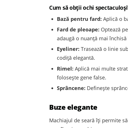
Cum să obții ochi spectaculoși
Bază pentru fard:
Aplică o ba
Fard de pleoape:
Optează pen
adaugă o nuanță mai închisă în
Eyeliner:
Trasează o linie su
codiță elegantă.
Rimel:
Aplică mai multe stratu
folosește gene false.
Sprâncene:
Definește sprânce
Buze elegante
Machiajul de seară îți permite să