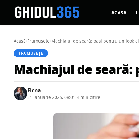
ACASA
L
Acasă
/
Frumusețe
/
Machiajul de seară: pași pentru un look e
FRUMUSEȚE
Machiajul de seară: 
Elena
21 ianuarie 2025, 08:01
·
4 min citire