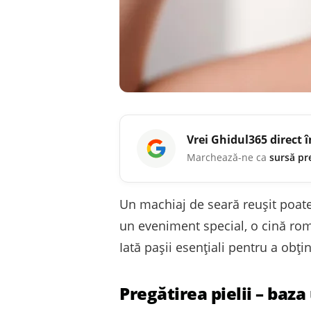
Vrei
Ghidul365
direct 
Marchează-ne ca
sursă pr
Un machiaj de seară reușit poate 
un eveniment special, o cină roma
Iată pașii esențiali pentru a obț
Pregătirea pielii – baz