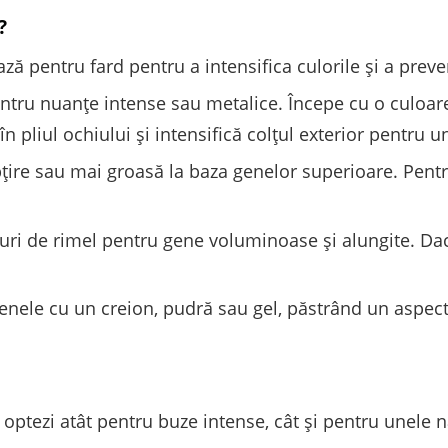
?
ză pentru fard pentru a intensifica culorile și a preven
tru nuanțe intense sau metalice. Începe cu o culoar
 pliul ochiului și intensifică colțul exterior pentru 
bțire sau mai groasă la baza genelor superioare. Pent
ri de rimel pentru gene voluminoase și alungite. Dacă 
nele cu un creion, pudră sau gel, păstrând un aspect
 optezi atât pentru buze intense, cât și pentru unele n