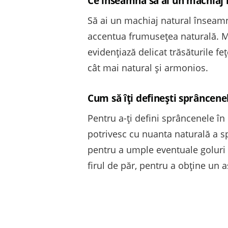
Ce înseamnă să ai un machiaj 
Să ai un machiaj natural înseamn
accentua frumusețea naturală. Mac
evidențiază delicat trăsăturile fe
cât mai natural și armonios.
Cum să îți definești sprâncene
Pentru a-ți defini sprâncenele în
potrivesc cu nuanta naturală a s
pentru a umple eventuale goluri ș
firul de păr, pentru a obține un a