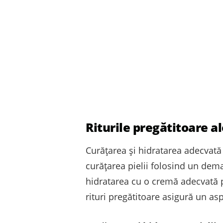
Riturile pregătitoare ale
Curățarea și hidratarea adecvată 
curățarea pielii folosind un dema
hidratarea cu o cremă adecvată p
rituri pregătitoare asigură un as