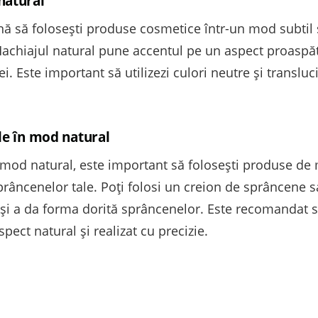
natural
ă să folosești produse cosmetice într-un mod subtil ș
hiajul natural pune accentul pe un aspect proaspăt și 
ței. Este important să utilizezi culori neutre și translu
le în mod natural
 mod natural, este important să folosești produse de 
prâncenelor tale. Poți folosi un creion de sprâncene 
i a da forma dorită sprâncenelor. Este recomandat să f
spect natural și realizat cu precizie.