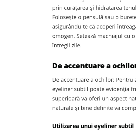
prin curățarea și hidratarea tenu
Folosește o pensulă sau o burete
asigurându-te că acoperi întreaga
omogen. Setează machiajul cu o p
întregii zile.
De accentuare a ochilo
De accentuare a ochilor: Pentru a
eyeliner subtil poate evidenția f
superioară va oferi un aspect na
naturale și bine definite va comp
Utilizarea unui eyeliner subtil