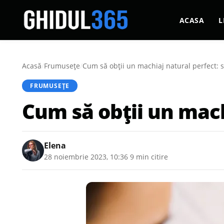
ACASA
L
Acasă
/
Frumusețe
/
Cum să obții un machiaj natural perfect: sf
FRUMUSEȚE
Cum să obții un machi
Elena
28 noiembrie 2023, 10:36
·
9 min citire