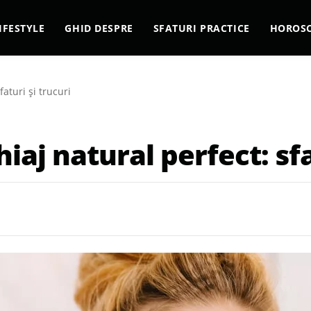
IFESTYLE
GHID DESPRE
SFATURI PRACTICE
HOROS
aturi și trucuri
aj natural perfect: sfa