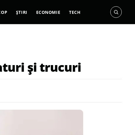
COP
ȘTIRI
ECONOMIE
TECH
turi și trucuri