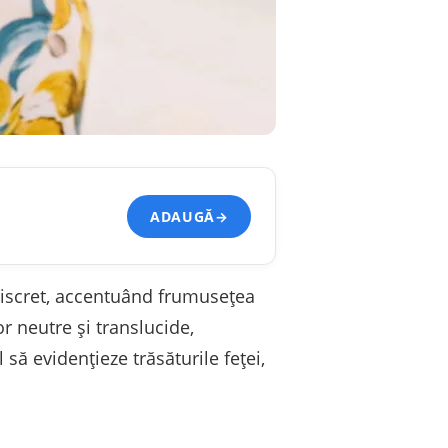
ADAUGĂ
→
discret, accentuând frumusețea
r neutre și translucide,
să evidențieze trăsăturile feței,