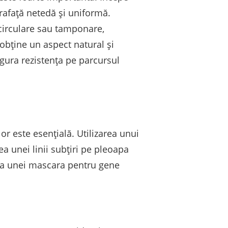
prafață netedă și uniformă.
 circulare sau tamponare,
 obține un aspect natural și
gura rezistența pe parcursul
r este esențială. Utilizarea unui
a unei linii subțiri pe pleoapa
rea unei mascara pentru gene