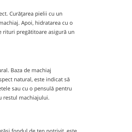
ct. Curățarea pielii cu un
achiaj. Apoi, hidratarea cu o
 rituri pregătitoare asigură un
ural. Baza de machiaj
spect natural, este indicat să
getele sau cu o pensulă pentru
u restul machiajului.
ăsi fondul de ten potrivit, este