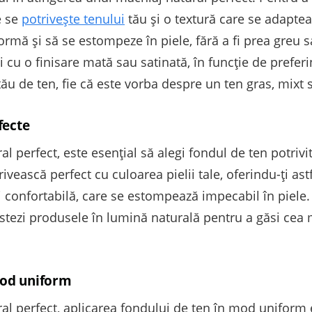
e se
potrivește tenului
tău și o textură care se adaptea
ormă și să se estompeze în piele, fără a fi prea greu
i cu o finisare mată sau satinată, în funcție de prefer
tău de ten, fie că este vorba despre un ten gras, mixt 
fecte
 perfect, este esențial să alegi fondul de ten potrivit c
ivească perfect cu culoarea pielii tale, oferindu-ți as
ă și confortabilă, care se estompează impecabil în piele
estezi produsele în lumină naturală pentru a găsi cea 
mod uniform
al perfect, aplicarea fondului de ten în mod uniform 