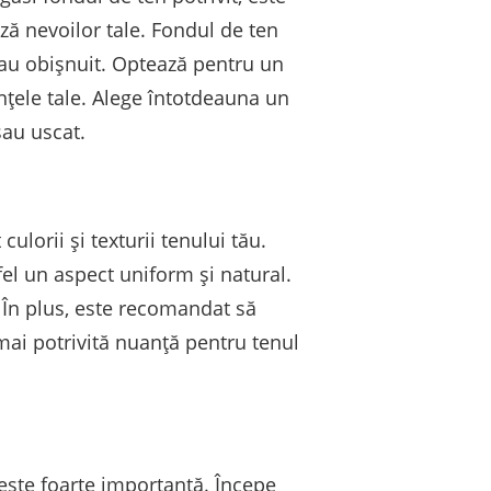
ză nevoilor tale. Fondul de ten
 sau obișnuit. Optează pentru un
ințele tale. Alege întotdeauna un
sau uscat.
ulorii și texturii tenului tău.
tfel un aspect uniform și natural.
. În plus, este recomandat să
mai potrivită nuanță pentru tenul
este foarte importantă. Începe