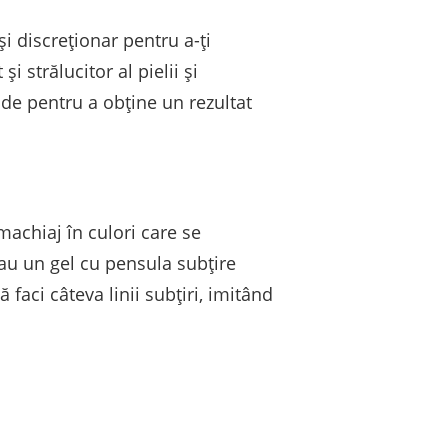
i discreționar pentru a-ți
strălucitor al pielii și
cide pentru a obține un rezultat
machiaj în culori care se
sau un gel cu pensula subțire
aci câteva linii subțiri, imitând