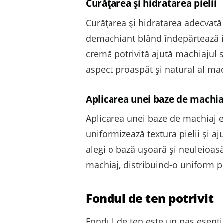
Curățarea și hidratarea pielii
Curățarea și hidratarea adecvată 
demachiant blând îndepărtează im
cremă potrivită ajută machiajul s
aspect proaspăt și natural al mac
Aplicarea unei baze de machia
Aplicarea unei baze de machiaj e
uniformizează textura pielii și aj
alegi o bază ușoară și neuleioasă
machiaj, distribuind-o uniform pe
Fondul de ten potrivit
Fondul de ten este un pas esenția