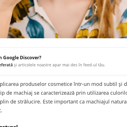
în Google Discover?
eferată
și articolele noastre apar mai des în feed-ul tău.
aplicarea produselor cosmetice într-un mod subtil și 
ip de machiaj se caracterizează prin utilizarea culorilo
in de strălucire. Este important ca machiajul natural 
.