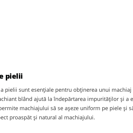
 pielii
a pielii sunt esențiale pentru obținerea unui machiaj 
chiant blând ajută la îndepărtarea impurităților și a
ermite machiajului să se așeze uniform pe piele și să
pect proaspăt și natural al machiajului.