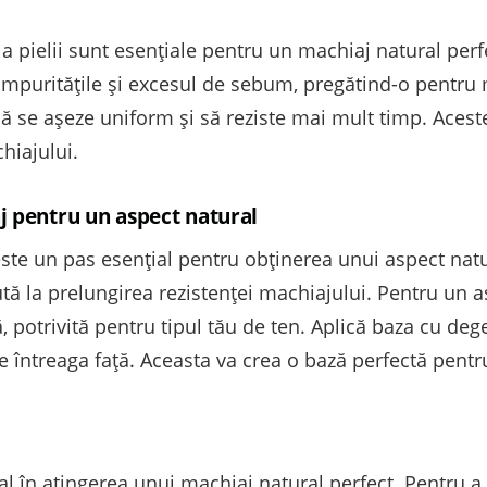
a pielii sunt esențiale pentru un machiaj natural perfe
puritățile și excesul de sebum, pregătind-o pentru m
ă se așeze uniform și să reziste mai mult timp. Aceste
hiajului.
j pentru un aspect natural
ste un pas esențial pentru obținerea unui aspect nat
ută la prelungirea rezistenței machiajului. Pentru un a
, potrivită pentru tipul tău de ten. Aplică baza cu de
 întreaga față. Aceasta va crea o bază perfectă pentr
l în atingerea unui machiaj natural perfect. Pentru a g