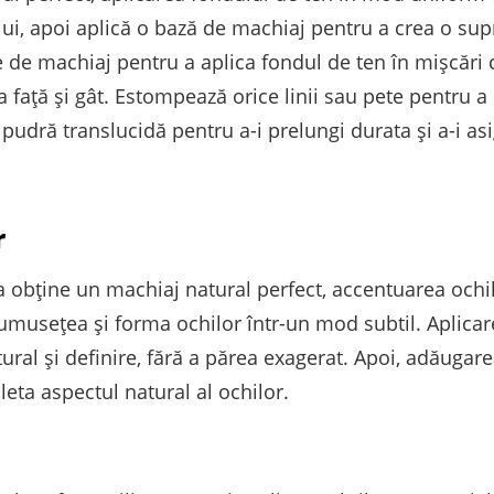
lui, apoi aplică o bază de machiaj pentru a crea o su
 de machiaj pentru a aplica fondul de ten în mișcări
 față și gât. Estompează orice linii sau pete pentru a
udră translucidă pentru a-i prelungi durata și a-i asi
r
 obține un machiaj natural perfect, accentuarea ochilo
rumusețea și forma ochilor într-un mod subtil. Aplicare
tural și definire, fără a părea exagerat. Apoi, adăuga
leta aspectul natural al ochilor.