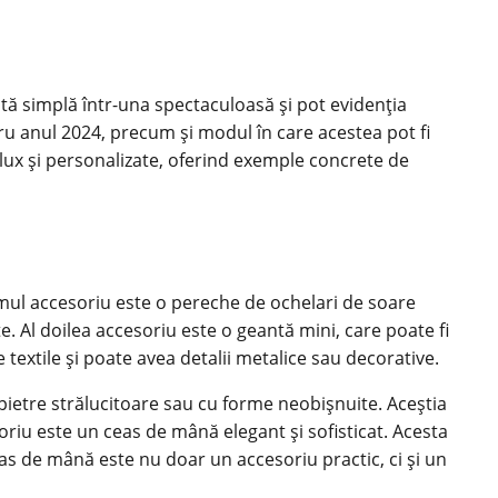
ută simplă într-una spectaculoasă și pot evidenția
ru anul 2024, precum și modul în care acestea pot fi
e lux și personalizate, oferind exemple concrete de
rimul accesoriu este o pereche de ochelari de soare
te
. Al doilea accesoriu este o geantă mini, care poate fi
 textile și poate avea detalii metalice sau decorative.
pietre strălucitoare sau cu forme neobișnuite. Aceștia
cesoriu este un ceas de mână elegant și sofisticat. Acesta
eas de mână este nu doar un accesoriu practic, ci și un