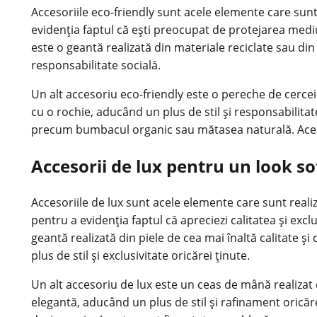
Accesoriile eco-friendly sunt acele elemente care sunt
evidenția faptul că ești preocupat de protejarea mediu
este o geantă realizată din materiale reciclate sau din
responsabilitate socială.
Un alt accesoriu eco-friendly este o pereche de cercei 
cu o rochie, aducând un plus de stil și responsabilitat
precum bumbacul organic sau mătasea naturală. Aceasta
Accesorii de lux pentru un look sof
Accesoriile de lux sunt acele elemente care sunt realiz
pentru a evidenția faptul că apreciezi calitatea și exc
geantă realizată din piele de cea mai înaltă calitate ș
plus de stil și exclusivitate oricărei ținute.
Un alt accesoriu de lux este un ceas de mână realizat d
elegantă, aducând un plus de stil și rafinament oricăr