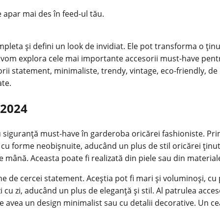
e apar mai des în feed-ul tău.
leta și defini un look de invidiat. Ele pot transforma o țin
ol, vom explora cele mai importante accesorii must-have pent
orii statement, minimaliste, trendy, vintage, eco-friendly, d
ate.
 2024
cu siguranță must-have în garderoba oricărei fashioniste. P
u cu forme neobișnuite, aducând un plus de stil
oricărei ținu
 mână. Aceasta poate fi realizată din piele sau din materiale
 de cercei statement. Aceștia pot fi mari și voluminoși, cu 
de zi cu zi, aducând un plus de eleganță și stil. Al patrulea ac
ate avea un design minimalist sau cu detalii decorative. Un c