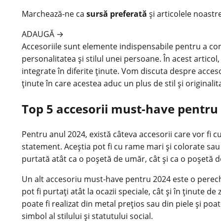
Marchează-ne ca
sursă preferată
și articolele noastr
ADAUGĂ
→
Accesoriile sunt elemente indispensabile pentru a comp
personalitatea și stilul unei persoane. În acest artic
integrate în diferite ținute. Vom discuta despre acces
ținute în care acestea aduc un plus de stil și originalit
Top 5 accesorii must-have pentru
Pentru anul 2024, există câteva accesorii care vor fi 
statement. Aceștia pot fi cu rame mari și colorate sa
purtată atât ca o poșetă de umăr, cât și ca o poșetă de
Un alt accesoriu must-have pentru 2024 este o pereche
pot fi purtați atât la ocazii speciale, cât și în ținute 
poate fi realizat din metal prețios sau din piele și po
simbol al stilului și statutului social.