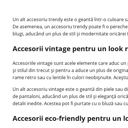
Un alt accesoriu trendy este o geantă într-o culoare sa
De asemenea, un accesoriu trendy poate fi o pereche de
blugi, aducând un plus de stil și modernitate oricărei 
Accesorii vintage pentru un look r
Accesoriile vintage sunt acele elemente care aduc un pl
și stilul din trecut și pentru a aduce un plus de origi
rame retro sau cu lentile în culori neobișnuite. Acești
Un alt accesoriu vintage este o geantă din piele sau di
de pantaloni, aducând un plus de stil și eleganță oric
detalii inedite. Acestea pot fi purtate cu o bluză sau cu
Accesorii eco-friendly pentru un l