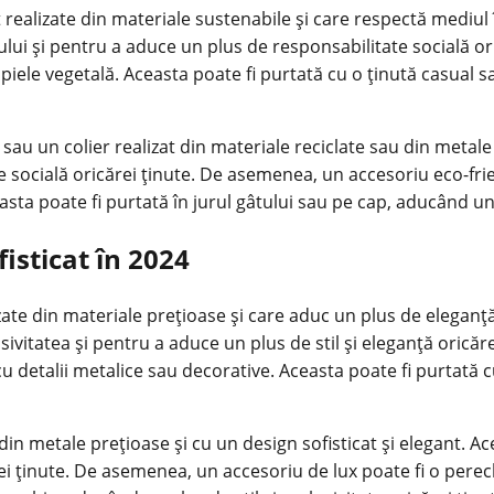
 realizate din materiale sustenabile și care respectă mediul
lui și pentru a aduce un plus de responsabilitate socială or
 piele vegetală. Aceasta poate fi purtată cu o ținută casual s
sau un colier realizat din materiale reciclate sau din metale
e socială oricărei ținute. De asemenea, un accesoriu eco-frie
 poate fi purtată în jurul gâtului sau pe cap, aducând un p
isticat în 2024
ate din materiale prețioase și care aduc un plus de eleganță 
lusivitatea și pentru a aduce un plus de stil și eleganță oric
i cu detalii metalice sau decorative. Aceasta poate fi purta
in metale prețioase și cu un design sofisticat și elegant. Ac
ei ținute. De asemenea, un accesoriu de lux poate fi o perech