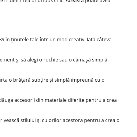
e în definirea unui look chic. Aceasta poate avea
i în ținutele tale într-un mod creativ. Iată câteva
atement și să alegi o rochie sau o cămașă simplă
urta o brățară subțire și simplă împreună cu o
adăuga accesorii din materiale diferite pentru a crea
trivească stilului și culorilor acestora pentru a crea o