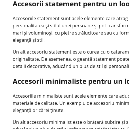
Accesorii statement pentru un loo
Accesoriile statement sunt acele elemente care atrag at
personalitatea și stilul unei persoane și pot transf
mari și voluminoși, cu pietre strălucitoare sau cu for
eleganță și stil.
Un alt accesoriu statement este o curea cu o cataramă
originalitate. De asemenea, o geantă statement poate 
detalii decorative, aducând un plus de stil și personali
Accesorii minimaliste pentru un l
Accesoriile minimaliste sunt acele elemente care aduc 
materiale de calitate. Un exemplu de accesoriu minimali
eleganță oricărei ținute.
Un alt accesoriu minimalist este o brățară subțire și s