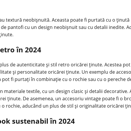
u textură neobișnuită. Aceasta poate fi purtată cu o ținută s
 pantofi cu un design neobișnuit sau cu detalii inedite. Ace
ținute.
etro în 2024
us de autenticitate și stil retro oricărei ținute. Acestea po
nalitate și personalitate oricărei ținute. Un exemplu de acce
a pot fi purtați în combinație cu o rochie sau cu o pereche de
n materiale textile, cu un design clasic și detalii decorative
ărei ținute. De asemenea, un accesoriu vintage poate fi o b
 o rochie, aducând un plus de stil și originalitate oricărei ți
ook sustenabil în 2024