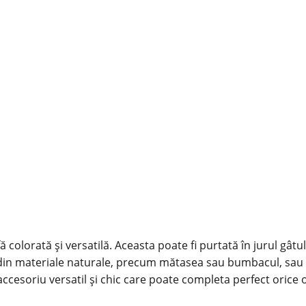
colorată și versatilă. Aceasta poate fi purtată în jurul gât
zată din materiale naturale, precum mătasea sau bumbacul, sau
 accesoriu versatil și chic care poate completa perfect orice o