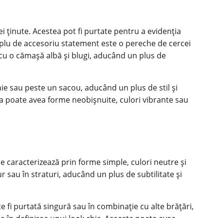
i ținute. Acestea pot fi purtate pentru a evidenția
mplu de accesoriu statement este o pereche de cercei
 cu o
cămașă albă
și blugi, aducând un plus de
ie sau peste un sacou, aducând un plus de stil și
ta poate avea forme neobișnuite, culori vibrante sau
e caracterizează prin forme simple, culori neutre și
r sau în straturi, aducând un plus de subtilitate și
e fi purtată singură sau în combinație cu alte brățări,