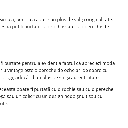
implă, pentru a aduce un plus de stil și originalitate.
știa pot fi purtați cu o rochie sau cu o pereche de
t fi purtate pentru a evidenția faptul că apreciezi moda
soriu vintage este o pereche de ochelari de soare cu
 blugi, aducând un plus de stil și autenticitate.
. Aceasta poate fi purtată cu o rochie sau cu o pereche
roșă sau un colier cu un design neobișnuit sau cu
nute.