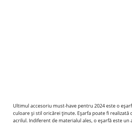
Ultimul accesoriu must-have pentru 2024 este o eșarfă 
culoare și stil oricărei ținute. Eșarfa poate fi reali
acrilul. Indiferent de materialul ales, o eșarfă este un