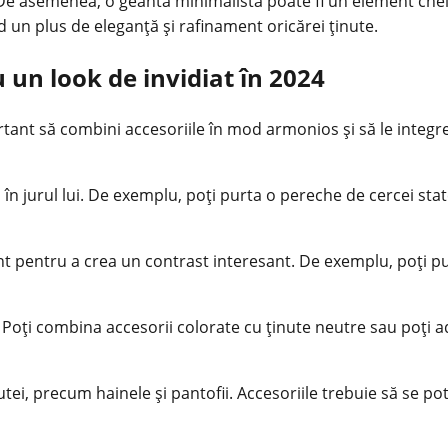
. De asemenea, o geantă minimalistă poate fi un element chei
d un plus de eleganță și rafinament oricărei ținute.
 un look de invidiat în 2024
tant să combini accesoriile în mod armonios și să le integrez
 în jurul lui. De exemplu, poți purta o pereche de cercei st
nt pentru a crea un contrast interesant. De exemplu, poți p
. Poți combina accesorii colorate cu ținute neutre sau poți 
nutei, precum hainele și pantofii. Accesoriile trebuie să se po