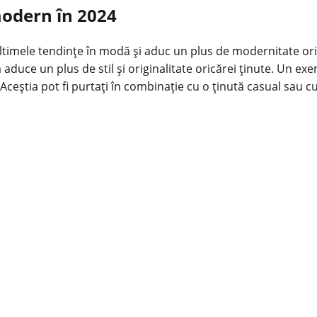
modern în 2024
ltimele tendințe în modă și aduc un plus de modernitate oric
 a aduce un plus de stil și originalitate oricărei ținute. Un 
ceștia pot fi purtați în combinație cu o ținută casual sau cu