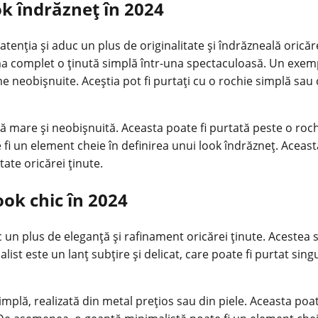
k îndrăzneț în 2024
enția și aduc un plus de originalitate și îndrăzneală oricăre
orma complet o ținută simplă într-una spectaculoasă. Un exe
me neobișnuite. Aceștia pot fi purtați cu o rochie simplă sau
 mare și neobișnuită. Aceasta poate fi purtată peste o roch
fi un element cheie în definirea unui look îndrăzneț. Aceas
tate oricărei ținute.
ook chic în 2024
un plus de eleganță și rafinament oricărei ținute. Acestea s
st este un lanț subțire și delicat, care poate fi purtat singu
implă, realizată din metal prețios sau din piele. Aceasta poat