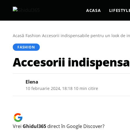
ACASA
LIFESTYL
Acasă
/
Fashion
/
Accesorii indispensabile pentru un look de in
FASHION
Accesorii indispensa
Elena
10 februarie 2024, 18:18
·
10 min citire
Vrei
Ghidul365
direct în Google Discover?