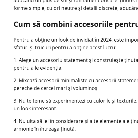
aducând un plus de stil și rafinament oricărei ținute
forme simple, culori neutre și detalii discrete, aducân
Cum să combini accesoriile pentru
Pentru a obține un look de invidiat în 2024, este impor
sfaturi și trucuri pentru a obține acest lucru:
1. Alege un accesoriu statement și construiește ținuta
pentru a le evidenția.
2. Mixează accesorii minimaliste cu accesorii stateme
pereche de cercei mari și voluminoș
3. Nu te teme să experimentezi cu culorile și texturile
un look interesant.
4. Nu uita să iei în considerare și alte elemente ale ți
armonie în întreaga ținută.