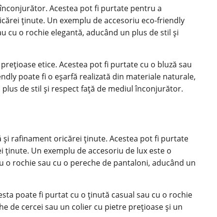
 înconjurător. Acestea pot fi purtate pentru a
icărei ținute. Un exemplu de accesoriu eco-friendly
au cu o rochie elegantă, aducând un plus de stil și
 prețioase etice. Acestea pot fi purtate cu o bluză sau
ndly poate fi o eșarfă realizată din materiale naturale,
lus de stil și respect față de mediul înconjurător.
și rafinament oricărei ținute. Acestea pot fi purtate
ărei ținute. Un exemplu de accesoriu de lux este o
tă cu o rochie sau cu o pereche de pantaloni, aducând un
esta poate fi purtat cu o ținută casual sau cu o rochie
e de cercei sau un colier cu pietre prețioase și un