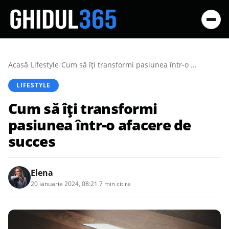
Acasă
/
Lifestyle
/
Cum să îți transformi pasiunea într-o afacere de succes
LIFESTYLE
Cum să îți transformi
pasiunea într-o afacere de
succes
Elena
20 ianuarie 2024, 08:21
·
7 min citire