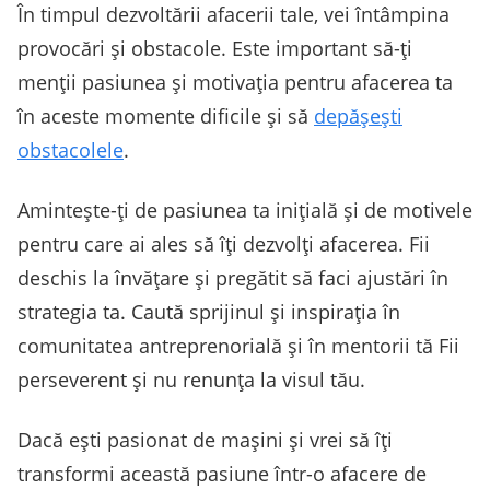
În timpul dezvoltării afacerii tale, vei întâmpina
provocări și obstacole. Este important să-ți
menții pasiunea și motivația pentru afacerea ta
în aceste momente dificile și să
depășești
obstacolele
.
Amintește-ți de pasiunea ta inițială și de motivele
pentru care ai ales să îți dezvolți afacerea. Fii
deschis la învățare și pregătit să faci ajustări în
strategia ta. Caută sprijinul și inspirația în
comunitatea antreprenorială și în mentorii tă Fii
perseverent și nu renunța la visul tău.
Dacă ești pasionat de mașini și vrei să îți
transformi această pasiune într-o afacere de