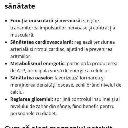
sănătate
Funcția musculară și nervoasă:
susține
transmiterea impulsurilor nervoase și contracția
musculară.
Sănătatea cardiovasculară:
reglează tensiunea
arterială și ritmul cardiac, ajutând la prevenirea
aritmiilor.
Metabolismul energetic:
participă la producerea
de ATP, principala sursă de energie a celulelor.
Sănătatea oaselor:
favorizează formarea și
menținerea densității osoase, echilibrând nivelul de
calciu.
Reglarea glicemiei:
sprijină controlul insulinei și al
nivelului de zahăr din sânge, fiind benefic pentru
persoanele cu diabet.