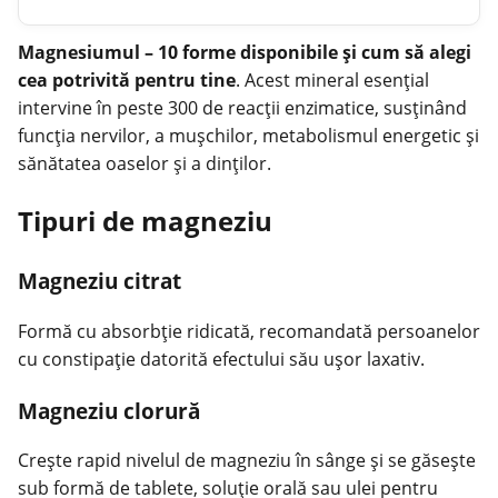
Magnesiumul – 10 forme disponibile și cum să alegi
cea potrivită pentru tine
. Acest mineral esențial
intervine în peste 300 de reacții enzimatice, susținând
funcția nervilor, a mușchilor, metabolismul energetic și
sănătatea oaselor și a dinților.
Tipuri de magneziu
Magneziu citrat
Formă cu absorbție ridicată, recomandată persoanelor
cu constipație datorită efectului său ușor laxativ.
Magneziu clorură
Crește rapid nivelul de
magneziu
în sânge și se găsește
sub formă de tablete, soluție orală sau ulei pentru