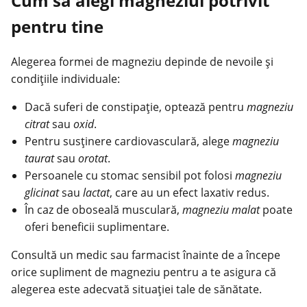
Cum să alegi magneziul potrivit
pentru tine
Alegerea formei de magneziu depinde de nevoile și
condițiile individuale:
Dacă suferi de constipație, optează pentru
magneziu
citrat
sau
oxid
.
Pentru susținere cardiovasculară, alege
magneziu
taurat
sau
orotat
.
Persoanele cu stomac sensibil pot folosi
magneziu
glicinat
sau
lactat
, care au un efect laxativ redus.
În caz de oboseală musculară,
magneziu malat
poate
oferi beneficii suplimentare.
Consultă un medic sau farmacist înainte de a începe
orice supliment de magneziu pentru a te asigura că
alegerea este adecvată situației tale de
sănătate
.