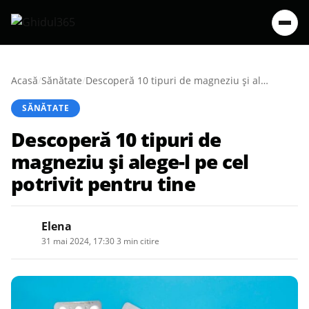
Acasă
/
Sănătate
/
Descoperă 10 tipuri de magneziu și alege-l pe cel potrivit pentru tine
SĂNĂTATE
Descoperă 10 tipuri de
magneziu și alege-l pe cel
potrivit pentru tine
Elena
31 mai 2024, 17:30
·
3 min citire