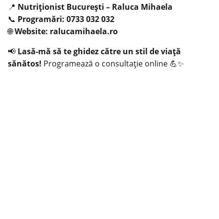
📍
Nutriționist București – Raluca Mihaela
📞
Programări: 0733 032 032
🌐
Website:
ralucamihaela.ro
📢
Lasă-mă să te ghidez către un stil de viață
sănătos!
Programează o consultație online 💪✨