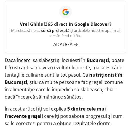
Vrei
Ghidul365
direct în Google Discover?
Marchează-ne ca
sursă preferată
și articolele noastre apar mai
des în feed-ul tău.
ADAUGĂ
→
Dacă încerci să slăbești și locuiești în
București
, poate
fi frustrant să nu vezi rezultatele dorite, mai ales când
tentațiile culinare sunt la tot pasul. Ca
nutriționist în
București
, știu că multe persoane fac greșeli comune
în alimentație care le împiedică să slăbească, chiar
dacă încearcă să mănânce sănătos.
În acest articol îți voi explica
5 dintre cele mai
frecvente greșeli
care îți pot sabota progresul și cum
să le corectezi pentru a obține rezultatele dorite.