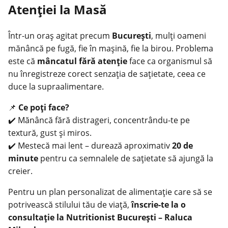
Atenției la Masă
Într-un oraș agitat precum
București
, mulți oameni
mănâncă pe fugă, fie în mașină, fie la birou. Problema
este că
mâncatul fără atenție
face ca organismul să
nu înregistreze corect senzația de sațietate, ceea ce
duce la supraalimentare.
📌
Ce poți face?
✔️ Mănâncă fără distrageri, concentrându-te pe
textură, gust și miros.
✔️ Mestecă mai lent – durează aproximativ
20 de
minute
pentru ca semnalele de sațietate să ajungă la
creier.
Pentru un plan personalizat de alimentație care să se
potrivească stilului tău de viață,
înscrie-te la o
consultație la
Nutritionist București – Raluca