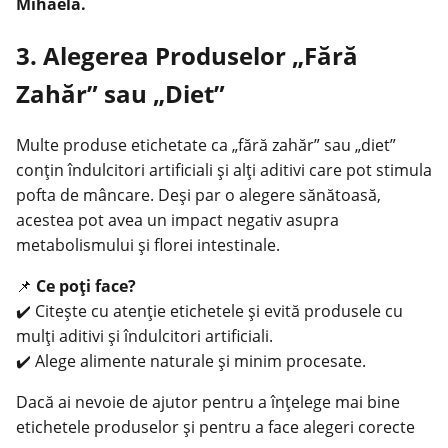
Mihaela
.
3. Alegerea Produselor „Fără
Zahăr” sau „Diet”
Multe produse etichetate ca „fără zahăr” sau „diet”
conțin îndulcitori artificiali și alți aditivi care pot stimula
pofta de mâncare. Deși par o alegere sănătoasă,
acestea pot avea un impact negativ asupra
metabolismului și florei intestinale.
📌
Ce poți face?
✔️ Citește cu atenție etichetele și evită produsele cu
mulți aditivi și îndulcitori artificiali.
✔️ Alege alimente naturale și minim procesate.
Dacă ai nevoie de ajutor pentru a înțelege mai bine
etichetele produselor și pentru a face alegeri corecte