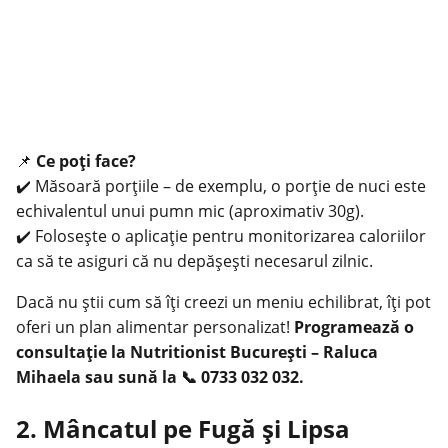
📌
Ce poți face?
✔️ Măsoară porțiile – de exemplu, o porție de nuci este
echivalentul unui pumn mic (aproximativ 30g).
✔️ Folosește o aplicație pentru monitorizarea caloriilor
ca să te asiguri că nu depășești necesarul zilnic.
Dacă nu știi cum să îți creezi un meniu echilibrat, îți pot
oferi un plan alimentar personalizat!
Programează o
consultație la Nutritionist București – Raluca
Mihaela sau sună la 📞 0733 032 032.
2. Mâncatul pe Fugă și Lipsa