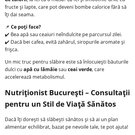
fructe și lapte, care pot deveni bombe calorice fără să
îți
dai seama
.
📌
Ce poți face?
✔️ Bea apă sau ceaiuri neîndulcite pe parcursul zilei.
✔️ Dacă bei cafea, evită zahărul, siropurile aromate și
frișca.
Un mic truc pentru slăbire este să înlocuiești băuturile
dulci cu
apă cu lămâie
sau
ceai verde
, care
accelerează metabolismul.
Nutriționist București – Consultații
pentru un Stil de Viață Sănătos
Dacă îți dorești să slăbești sănătos și să ai un plan
alimentar echilibrat, bazat pe nevoile tale, te pot ajuta!