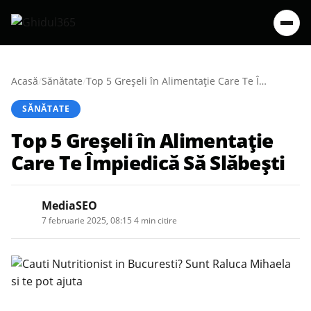
Acasă
/
Sănătate
/
Top 5 Greșeli în Alimentație Care Te Împiedică Să Slăbești
SĂNĂTATE
Top 5 Greșeli în Alimentație
Care Te Împiedică Să Slăbești
MediaSEO
7 februarie 2025, 08:15
·
4 min citire