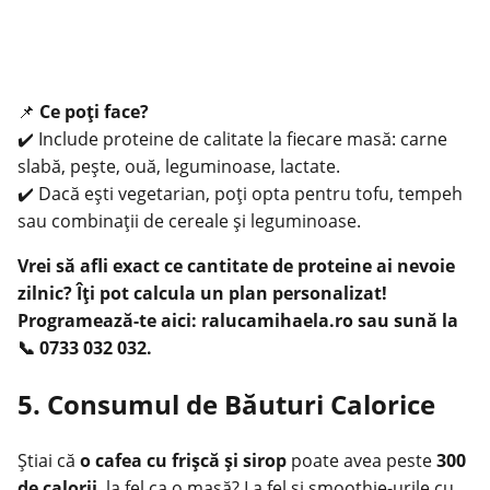
📌
Ce poți face?
✔️ Include proteine de calitate la fiecare masă: carne
slabă, pește, ouă, leguminoase, lactate.
✔️ Dacă ești vegetarian, poți opta pentru tofu, tempeh
sau combinații de cereale și leguminoase.
Vrei să afli exact ce cantitate de proteine ai nevoie
zilnic? Îți pot calcula un plan personalizat!
Programează-te aici: ralucamihaela.ro sau sună la
📞 0733 032 032.
5. Consumul de Băuturi Calorice
Știai că
o cafea cu frișcă și sirop
poate avea peste
300
de calorii
, la fel ca o masă? La fel și smoothie-urile cu