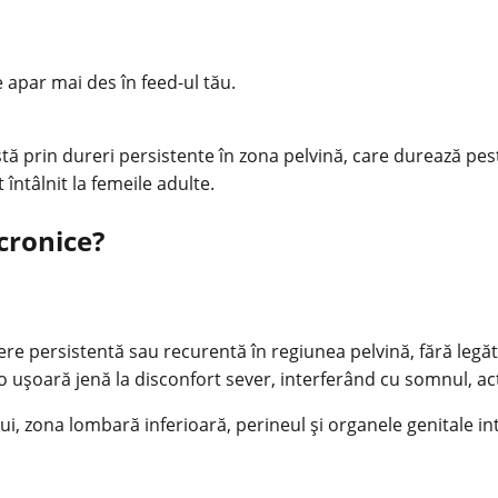
e apar mai des în feed-ul tău.
ă prin dureri persistente în zona pelvină, care durează peste
t întâlnit la femeile adulte.
cronice?
ere persistentă sau recurentă în regiunea pelvină, fără legăt
 ușoară jenă la disconfort sever, interferând cu somnul, activi
, zona lombară inferioară, perineul și organele genitale int