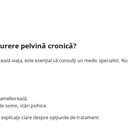
durere pelvină cronică?
ctează viaţa, este esenţial să consulţi un medic specialist. 
u ameliorează;
de somn, stări psihice.
e explicaţii clare despre opţiunile de tratament.