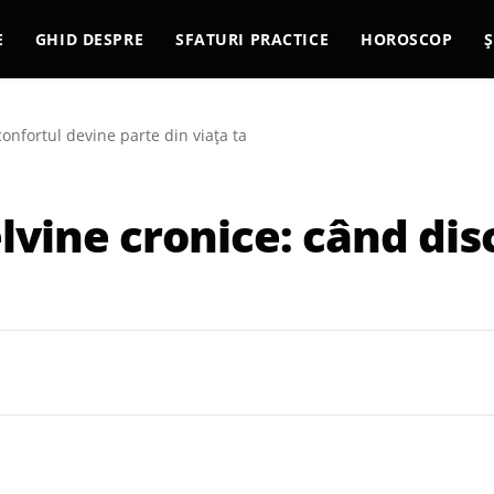
E
GHID DESPRE
SFATURI PRACTICE
HOROSCOP
Ș
onfortul devine parte din viața ta
lvine cronice: când dis