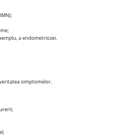
RMN);
ome;
 exemplu, a endometriozei.
everitatea simptomelor.
rerii;
l;