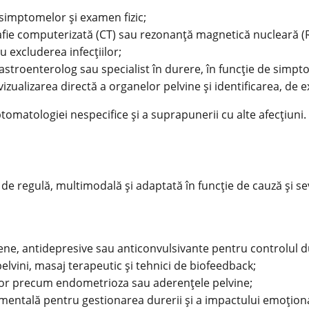
 simptomelor şi examen fizic;
afie computerizată (CT) sau rezonanţă magnetică nucleară (
u excluderea infecţiilor;
astroenterolog sau specialist în durere, în funcţie de simpt
vizualizarea directă a organelor pelvine şi identificarea, de
tomatologiei nespecifice şi a suprapunerii cu alte afecţiuni.
 de regulă, multimodală şi adaptată în funcție de cauză și s
ene, antidepresive sau anticonvulsivante pentru controlul du
elvini, masaj terapeutic şi tehnici de biofeedback;
ilor precum endometrioza sau aderenţele pelvine;
entală pentru gestionarea durerii şi a impactului emoţiona