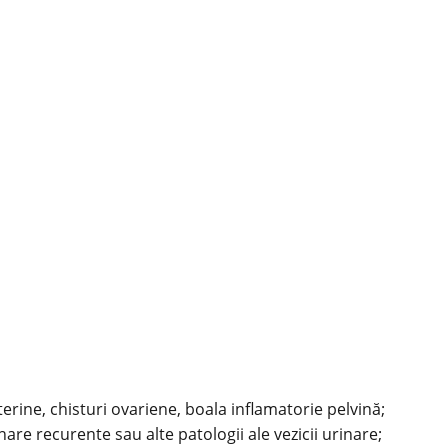
ine, chisturi ovariene, boala inflamatorie pelvină;
nare recurente
sau alte patologii ale vezicii urinare;