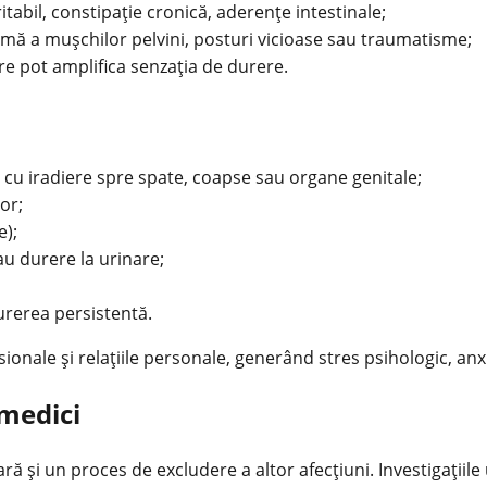
tabil, constipaţie cronică, aderenţe intestinale;
ă a mușchilor pelvini, posturi vicioase sau traumatisme;
are pot amplifica senzaţia de durere.
 cu iradiere spre spate, coapse sau organe genitale;
or;
e);
au durere la urinare;
urerea persistentă.
sionale şi relaţiile personale, generând stres psihologic, anxi
 medici
ă şi un proces de excludere a altor afecţiuni. Investigaţiile 