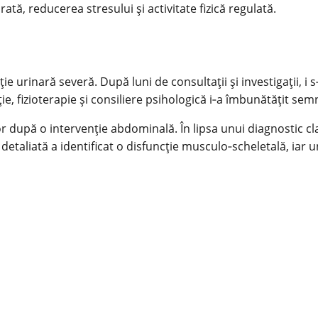
rată, reducerea stresului şi activitate fizică regulată.
ie urinară severă. După luni de consultaţii şi investigaţii, i
e, fizioterapie şi consiliere psihologică i‑a îmbunătăţit semnif
or după o intervenţie abdominală. În lipsa unui diagnostic c
 detaliată a identificat o disfuncţie musculo‑scheletală, iar