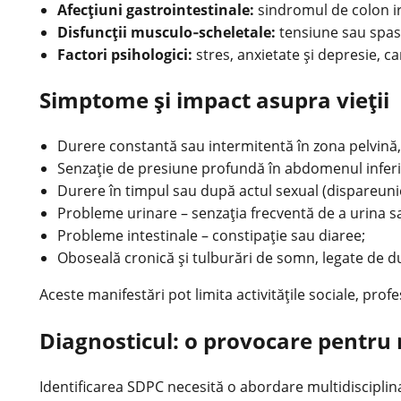
Afecţiuni gastrointestinale:
sindromul de colon iri
Disfuncţii musculo‑scheletale:
tensiune sau spasm
Factori psihologici:
stres, anxietate și depresie, c
Simptome și impact asupra vieţii
Durere constantă sau intermitentă în zona pelvină,
Senzaţie de presiune profundă în abdomenul inferi
Durere în timpul sau după actul sexual (dispareuni
Probleme urinare – senzaţia frecventă de a urina s
Probleme intestinale – constipaţie sau diaree;
Oboseală cronică și tulburări de somn, legate de d
Aceste manifestări pot limita activităţile sociale, profe
Diagnosticul: o provocare pentru
Identificarea SDPC necesită o abordare multidisciplinar