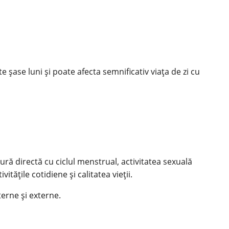
 șase luni și poate afecta semnificativ viața de zi cu
ură directă cu ciclul menstrual, activitatea sexuală
tățile cotidiene și calitatea vieții.
erne și externe.