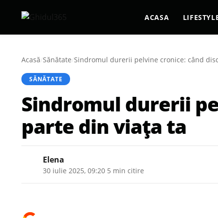
ACASA
LIFESTYL
Acasă
/
Sănătate
/
Sindromul durerii pelvine cronice: când disc
SĂNĂTATE
Sindromul durerii pe
parte din viața ta
Elena
30 iulie 2025, 09:20
·
5 min citire