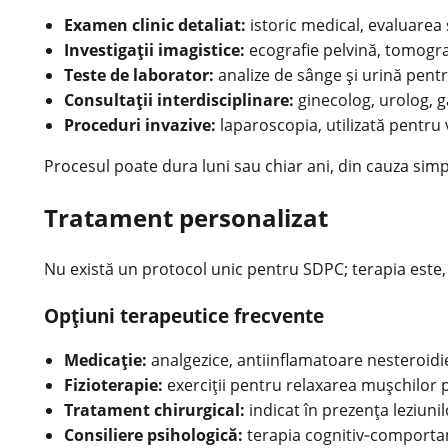
Examen clinic detaliat:
istoric medical, evaluarea
Investigaţii imagistice:
ecografie pelvină, tomogr
Teste de laborator:
analize de sânge şi urină pentr
Consultaţii interdisciplinare:
ginecolog, urolog, g
Proceduri invazive:
laparoscopia, utilizată pentru 
Procesul poate dura luni sau chiar ani, din cauza simp
Tratament personalizat
Nu există un protocol unic pentru SDPC; terapia este,
Opţiuni terapeutice frecvente
Medicaţie:
analgezice, antiinflamatoare nesteroidi
Fizioterapie:
exerciţii pentru relaxarea mușchilor p
Tratament chirurgical:
indicat în prezenţa leziun
Consiliere psihologică:
terapia cognitiv
‑comportam