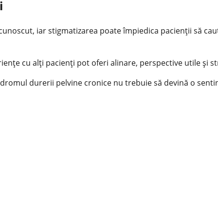
i
noscut, iar stigmatizarea poate împiedica pacienţii să caute
nţe cu alţi pacienţi pot oferi alinare, perspective utile şi st
dromul durerii pelvine cronice nu trebuie să devină o sentinţă