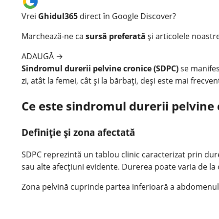
Vrei
Ghidul365
direct în Google Discover?
Marchează-ne ca
sursă preferată
și articolele noastr
ADAUGĂ
→
Sindromul durerii pelvine cronice (SDPC)
se manifest
zi, atât la femei, cât și la bărbaţi, deşi este mai frecven
Ce este sindromul durerii pelvine 
Definiție și zona afectată
SDPC reprezintă un tablou clinic caracterizat prin dur
sau alte afecţiuni evidente. Durerea poate varia de la o
Zona pelvină cuprinde partea inferioară a abdomenului