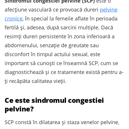
Sindromul congestiei pelvine (SCP)
este o
afecţiune vasculară ce provoacă dureri
pelvine
cronice
, în special la femeile aflate în perioada
fertilă și, adesea, după sarcini multiple. Dacă
resimţi dureri persistente în zona inferioară a
abdomenului, senzaţie de greutate sau
disconfort în timpul actului sexual, este
important să cunoşti ce înseamnă SCP, cum se
diagnostichează și ce tratamente există pentru a-
ţi recăpăta calitatea vieţii.
Ce este sindromul congestiei
pelvine?
SCP constă în dilatarea și staza venelor pelvine,