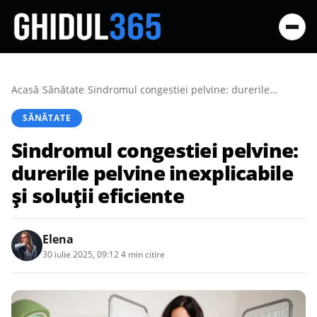
Acasă
/
Sănătate
/
Sindromul congestiei pelvine: durerile pelvine inexplicabile și soluții eficiente
SĂNĂTATE
Sindromul congestiei pelvine:
durerile pelvine inexplicabile
și soluții eficiente
Elena
30 iulie 2025, 09:12
·
4 min citire