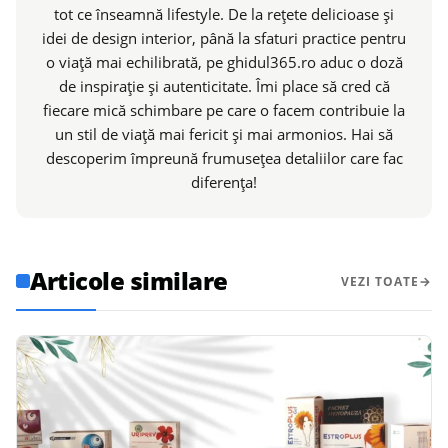
tot ce înseamnă lifestyle. De la rețete delicioase și
idei de design interior, până la sfaturi practice pentru
o viață mai echilibrată, pe ghidul365.ro aduc o doză
de inspirație și autenticitate. Îmi place să cred că
fiecare mică schimbare pe care o facem contribuie la
un stil de viață mai fericit și mai armonios. Hai să
descoperim împreună frumusețea detaliilor care fac
diferența!
Articole similare
VEZI TOATE