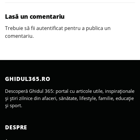
Lasă un comentariu
Trebuie să fii
autentificat
pentru a publica un
comentariu.
GHIDUL365.RO
Descoperă Ghidul 365: portal cu articole utile, inspiraționale
și știri zilnice din afaceri, sănătate, lifestyle, familie, educație
și sport.
DESPRE