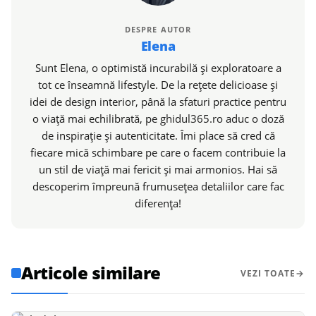
DESPRE AUTOR
Elena
Sunt Elena, o optimistă incurabilă și exploratoare a
tot ce înseamnă lifestyle. De la rețete delicioase și
idei de design interior, până la sfaturi practice pentru
o viață mai echilibrată, pe ghidul365.ro aduc o doză
de inspirație și autenticitate. Îmi place să cred că
fiecare mică schimbare pe care o facem contribuie la
un stil de viață mai fericit și mai armonios. Hai să
descoperim împreună frumusețea detaliilor care fac
diferența!
Articole similare
VEZI TOATE