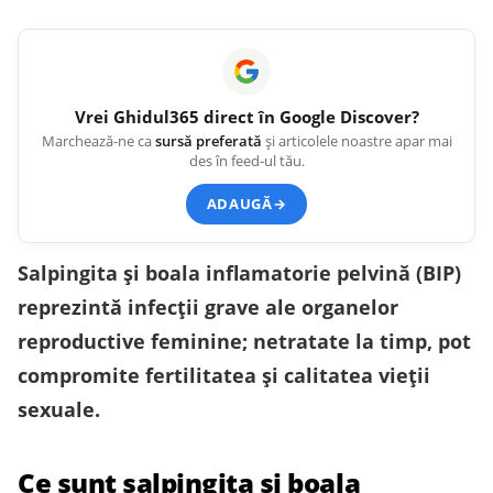
Vrei
Ghidul365
direct în Google Discover?
Marchează-ne ca
sursă preferată
și articolele noastre apar mai
des în feed-ul tău.
ADAUGĂ
→
Salpingita și boala inflamatorie pelvină (BIP)
reprezintă infecții grave ale organelor
reproductive feminine; netratate la timp, pot
compromite fertilitatea și calitatea vieții
sexuale.
Ce sunt salpingita și boala