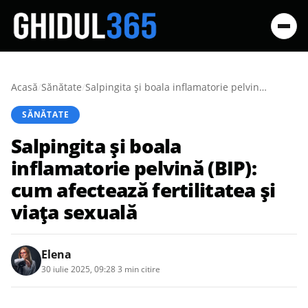
Acasă
/
Sănătate
/
Salpingita și boala inflamatorie pelvină (BIP): cum afectează fertilitatea și viața sexuală
SĂNĂTATE
Salpingita și boala
inflamatorie pelvină (BIP):
cum afectează fertilitatea și
viața sexuală
Elena
30 iulie 2025, 09:28
·
3 min citire