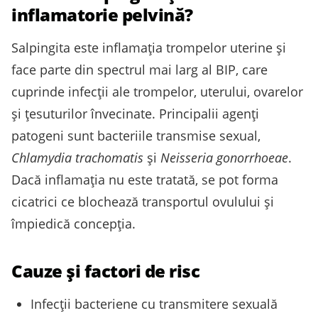
inflamatorie pelvină?
Salpingita este inflamația trompelor uterine și
face parte din spectrul mai larg al BIP, care
cuprinde infecții ale trompelor, uterului, ovarelor
și țesuturilor învecinate. Principalii agenţi
patogeni sunt bacteriile transmise sexual,
Chlamydia trachomatis
și
Neisseria gonorrhoeae
.
Dacă inflamaţia nu este tratată, se pot forma
cicatrici ce blochează transportul ovulului și
împiedică concepţia.
Cauze și factori de risc
Infecții bacteriene cu transmitere sexuală