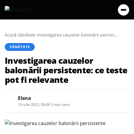
Acasă
/
Sănătate
/
Investigarea cauzelor balonării persistente: ce teste pot fi relevante
SĂNĂTATE
Investigarea cauzelor
balonării persistente: ce teste
pot fi relevante
Elena
14 iulie 2025, 09:06
·
3 min citire