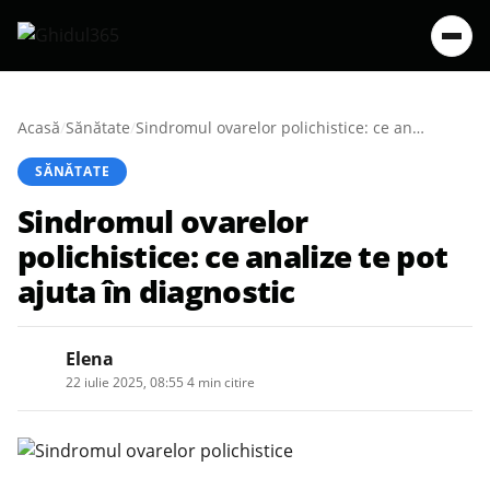
Acasă
/
Sănătate
/
Sindromul ovarelor polichistice: ce analize te pot ajuta în diagnostic
SĂNĂTATE
Sindromul ovarelor
polichistice: ce analize te pot
ajuta în diagnostic
Elena
22 iulie 2025, 08:55
·
4 min citire