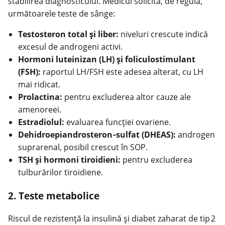
stabilirea diagnosticului. Medicul solicită, de regulă,
următoarele teste de sânge:
Testosteron total şi liber:
niveluri crescute indică
excesul de androgeni activi.
Hormoni luteinizan (LH) şi foliculostimulant
(FSH):
raportul LH/FSH este adesea alterat, cu LH
mai ridicat.
Prolactina:
pentru excluderea altor cauze ale
amenoreei.
Estradiolul:
evaluarea funcţiei ovariene.
Dehidroepiandrosteron‑sulfat (DHEAS):
androgen
suprarenal, posibil crescut în SOP.
TSH şi hormoni tiroidieni:
pentru excluderea
tulburărilor tiroidiene.
2. Teste metabolice
Riscul de rezistenţă la insulină și diabet zaharat de tip 2