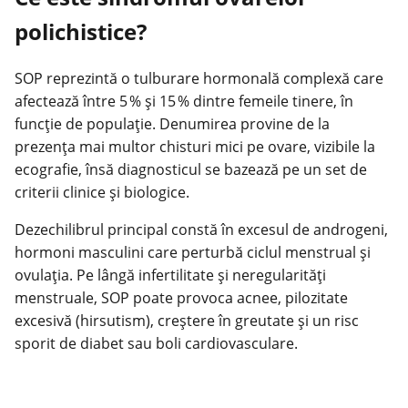
polichistice?
SOP reprezintă o tulburare hormonală complexă care
afectează între 5 % și 15 % dintre femeile tinere, în
funcție de populație. Denumirea provine de la
prezenţa mai multor chisturi mici pe ovare, vizibile la
ecografie, însă diagnosticul se bazează pe un set de
criterii clinice și biologice.
Dezechilibrul principal constă în excesul de androgeni,
hormoni masculini care perturbă ciclul menstrual și
ovulaţia. Pe lângă infertilitate și neregularităţi
menstruale, SOP poate provoca acnee, pilozitate
excesivă (hirsutism), creştere în greutate și un risc
sporit de diabet sau boli cardiovasculare.