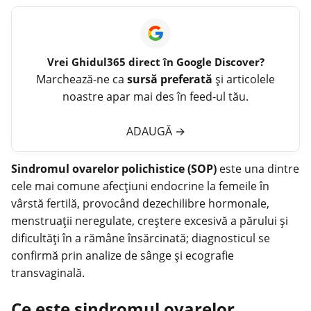
Vrei
Ghidul365
direct în Google Discover?
Marchează-ne ca
sursă preferată
și articolele
noastre apar mai des în feed-ul tău.
ADAUGĂ
→
Sindromul ovarelor polichistice (SOP)
este una dintre
cele mai comune afecţiuni endocrine la femeile în
vârstă fertilă, provocând dezechilibre hormonale,
menstruaţii neregulate, creştere excesivă a părului și
dificultăţi în a rămâne însărcinată; diagnosticul se
confirmă prin
analize
de sânge și ecografie
transvaginală.
Ce este sindromul ovarelor