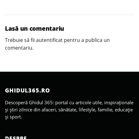
Lasă un comentariu
Trebuie să fii
autentificat
pentru a publica un
comentariu.
GHIDUL365.RO
Descoperă Ghidul 365: portal cu articole utile, inspiraționale
și știri zilnice din afaceri, sănătate, lifestyle, familie, educație
și sport.
DESPRE