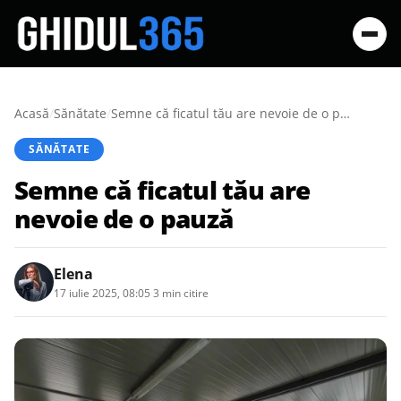
Acasă
/
Sănătate
/
Semne că ficatul tău are nevoie de o pauză
SĂNĂTATE
Semne că ficatul tău are
nevoie de o pauză
Elena
17 iulie 2025, 08:05
·
3 min citire