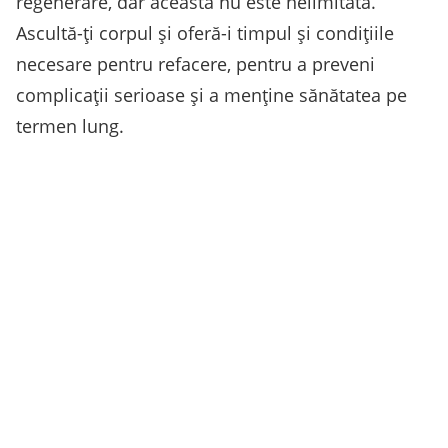
regenerare, dar aceasta nu este nelimitată.
Ascultă-ți corpul și oferă-i timpul și condițiile
necesare pentru refacere, pentru a preveni
complicații serioase și a menține sănătatea pe
termen lung.