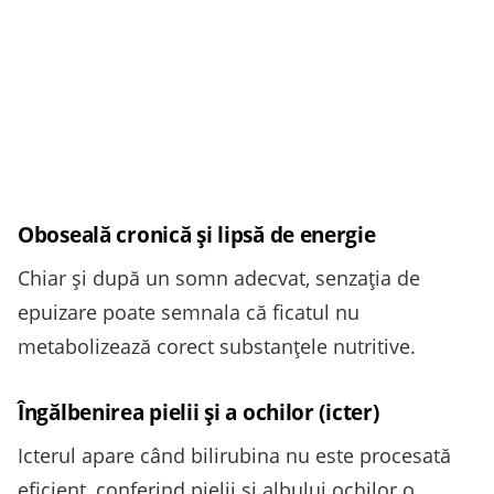
Oboseală cronică și lipsă de energie
Chiar și după un somn adecvat, senzația de
epuizare poate semnala că ficatul nu
metabolizează corect substanțele nutritive.
Îngălbenirea pielii și a ochilor (icter)
Icterul apare când bilirubina nu este procesată
eficient, conferind pielii și albului ochilor o