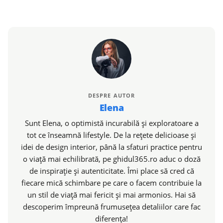
DESPRE AUTOR
Elena
Sunt Elena, o optimistă incurabilă și exploratoare a
tot ce înseamnă lifestyle. De la rețete delicioase și
idei de design interior, până la sfaturi practice pentru
o viață mai echilibrată, pe ghidul365.ro aduc o doză
de inspirație și autenticitate. Îmi place să cred că
fiecare mică schimbare pe care o facem contribuie la
un stil de viață mai fericit și mai armonios. Hai să
descoperim împreună frumusețea detaliilor care fac
diferența!