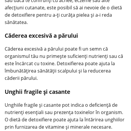
sau dacă te confrunți cu acnee, eczeme sau alte
afecțiuni cutanate, este posibil să ai nevoie de o dietă
de detoxifiere pentru a-ți curăța pielea și a-i reda
sănătatea.
Căderea excesivă a părului
Căderea excesivă a părului poate fi un semn că
organismul tău nu primește suficienți nutrienți sau că
este încărcat cu toxine. Detoxifierea poate ajuta la
îmbunătățirea sănătății scalpului și la reducerea
căderii părului.
Unghii fragile și casante
Unghiile fragile și casante pot indica o deficiență de
nutrienți esențiali sau prezența toxinelor în organism.
O dietă de detoxifiere poate ajuta la întărirea unghiilor
prin furnizarea de vitamine și minerale necesare.