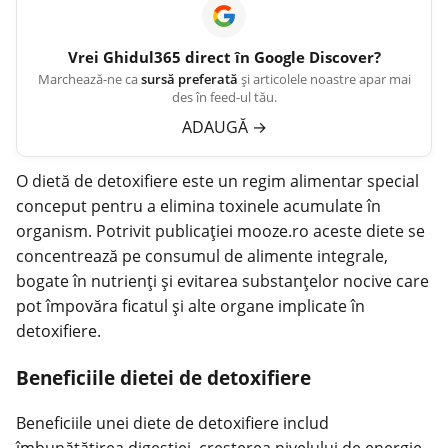
Vrei
Ghidul365
direct în Google Discover?
Marchează-ne ca
sursă preferată
și articolele noastre apar mai
des în feed-ul tău.
ADAUGĂ
→
O dietă de
detoxifiere
este un regim alimentar special
conceput pentru a elimina toxinele acumulate în
organism. Potrivit publicației
mooze.ro
aceste diete se
concentrează pe consumul de alimente integrale,
bogate în nutrienți și evitarea substanțelor nocive care
pot împovăra ficatul și alte organe implicate în
detoxifiere.
Beneficiile dietei de detoxifiere
Beneficiile unei diete de detoxifiere includ
îmbunătățirea digestiei, creșterea nivelului de energie,