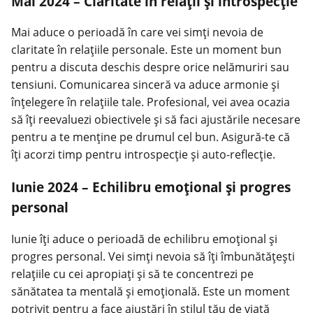
Mai 2024 – Claritate în relații și introspecție
Mai aduce o perioadă în care vei simți nevoia de
claritate în relațiile personale. Este un moment bun
pentru a discuta deschis despre orice nelămuriri sau
tensiuni. Comunicarea sinceră va aduce armonie și
înțelegere în relațiile tale. Profesional, vei avea ocazia
să îți reevaluezi obiectivele și să faci ajustările necesare
pentru a te menține pe drumul cel bun. Asigură-te că
îți acorzi timp pentru introspecție și auto-reflecție.
Iunie 2024 – Echilibru emoțional și progres
personal
Iunie îți aduce o perioadă de echilibru emoțional și
progres personal. Vei simți nevoia să îți îmbunătățești
relațiile cu cei apropiați și să te concentrezi pe
sănătatea ta mentală și emoțională. Este un moment
potrivit pentru a face ajustări în stilul tău de viață