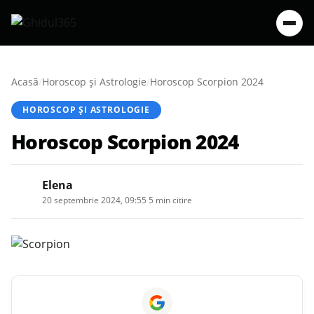
Acasă
/
Horoscop și Astrologie
/
Horoscop Scorpion 2024
HOROSCOP ȘI ASTROLOGIE
Horoscop Scorpion 2024
Elena
20 septembrie 2024, 09:55
·
5 min citire