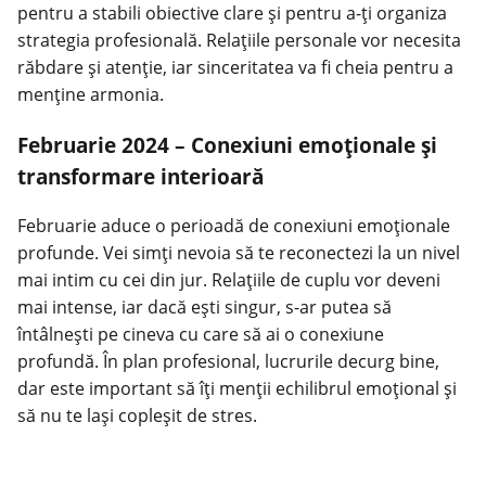
pentru a stabili obiective clare și pentru a-ți organiza
strategia profesională.
Relațiile personale
vor necesita
răbdare și atenție, iar sinceritatea va fi cheia pentru a
menține armonia.
Februarie 2024 – Conexiuni emoționale și
transformare interioară
Februarie
aduce
o perioadă de conexiuni emoționale
profunde. Vei simți nevoia să te reconectezi la un nivel
mai intim cu cei din jur. Relațiile de cuplu vor deveni
mai intense, iar dacă ești singur, s-ar putea să
întâlnești pe cineva cu care să ai o conexiune
profundă. În plan profesional, lucrurile decurg bine,
dar este important să îți menții echilibrul emoțional și
să nu te lași copleșit de stres.