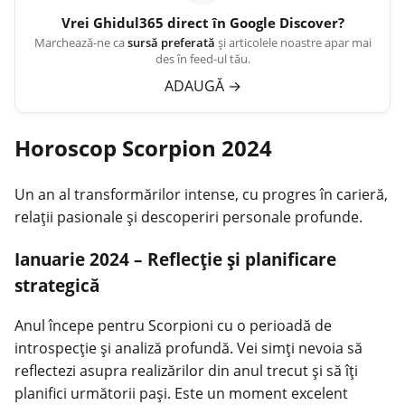
Vrei
Ghidul365
direct în Google Discover?
Marchează-ne ca
sursă preferată
și articolele noastre apar mai
des în feed-ul tău.
ADAUGĂ
→
Horoscop Scorpion 2024
Un an al transformărilor intense, cu progres în carieră,
relații pasionale și descoperiri personale profunde.
Ianuarie 2024 – Reflecție și planificare
strategică
Anul începe pentru Scorpioni cu o perioadă de
introspecție și analiză profundă. Vei simți nevoia să
reflectezi asupra realizărilor din anul trecut și să îți
planifici următorii pași. Este un moment excelent