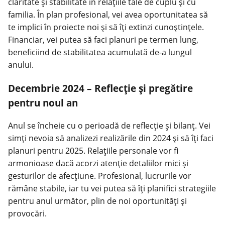
claritate și stabilitate în relațiile tale de cuplu și cu
familia. În plan profesional, vei avea oportunitatea să
te implici în proiecte noi și să îți extinzi cunoștințele.
Financiar, vei putea să faci planuri pe termen lung,
beneficiind de stabilitatea acumulată de-a lungul
anului.
Decembrie 2024 – Reflecție și pregătire
pentru noul an
Anul se încheie cu o perioadă de reflecție și bilanț. Vei
simți nevoia să analizezi realizările din 2024 și să îți faci
planuri pentru 2025. Relațiile personale vor fi
armonioase dacă acorzi atenție detaliilor mici și
gesturilor de afecțiune. Profesional, lucrurile vor
rămâne stabile, iar tu vei putea să îți planifici strategiile
pentru anul următor, plin de noi oportunități și
provocări.