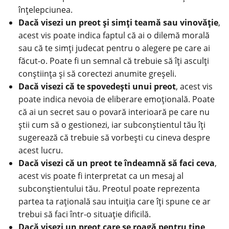
înțelepciunea.
Dacă visezi un preot și simți teamă sau vinovăție
,
acest vis poate indica faptul că ai o dilemă morală
sau că te simți judecat pentru o alegere pe care ai
făcut-o. Poate fi un semnal că trebuie să îți asculți
conștiința și să corectezi anumite greșeli.
Dacă visezi că te spovedești unui preot
, acest vis
poate indica nevoia de eliberare emoțională. Poate
că ai un secret sau o povară interioară pe care nu
știi cum să o gestionezi, iar subconștientul tău îți
sugerează că trebuie să vorbești cu cineva despre
acest lucru.
Dacă visezi că un preot te îndeamnă să faci ceva
,
acest vis poate fi interpretat ca un mesaj al
subconștientului tău. Preotul poate reprezenta
partea ta rațională sau intuiția care îți spune ce ar
trebui să faci într-o situație dificilă.
Dacă visezi un preot care se roagă pentru tine
,