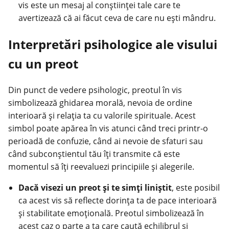
vis este un mesaj al conștiinței tale care te
avertizează că ai făcut ceva de care nu ești mândru.
Interpretări psihologice ale visului
cu un preot
Din punct de vedere psihologic, preotul în vis
simbolizează ghidarea morală, nevoia de ordine
interioară și relația ta cu valorile spirituale. Acest
simbol poate apărea în vis atunci când treci printr-o
perioadă de confuzie, când ai nevoie de sfaturi sau
când subconștientul tău îți transmite că este
momentul să îți reevaluezi principiile și alegerile.
Dacă visezi un preot și te simți liniștit
, este posibil
ca acest vis să reflecte dorința ta de pace interioară
și stabilitate emoțională. Preotul simbolizează în
acest caz o parte a ta care caută echilibrul și