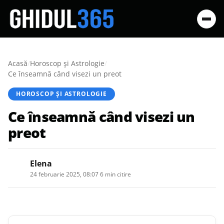
Acasă
/
Horoscop și Astrologie
/
Ce înseamnă când visezi un preot
HOROSCOP ȘI ASTROLOGIE
Ce înseamnă când visezi un
preot
Elena
24 februarie 2025, 08:07
·
6 min citire