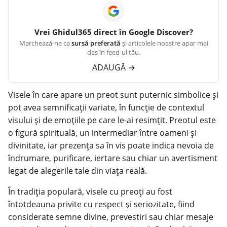
Vrei
Ghidul365
direct în Google Discover?
Marchează-ne ca
sursă preferată
și articolele noastre apar mai
des în feed-ul tău.
ADAUGĂ
→
Visele în care apare un preot sunt puternic simbolice și
pot avea semnificații variate, în funcție de contextul
visului
și de emoțiile pe care le-ai resimțit. Preotul este
o figură spirituală, un intermediar între oameni și
divinitate, iar prezența sa în vis poate indica nevoia de
îndrumare, purificare, iertare sau chiar un avertisment
legat de alegerile tale din viața reală.
În tradiția populară, visele cu preoți au fost
întotdeauna privite cu respect și seriozitate, fiind
considerate semne divine, prevestiri sau chiar mesaje