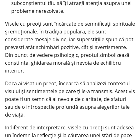
subconștientul tău să îți atragă atenția asupra unei
probleme nerezolvate.
Visele cu preoți sunt încărcate de semnificații spirituale
și emoționale. În tradiția populară, ele sunt
considerate mesaje divine, iar superstițiile spun că pot
prevesti atât schimbări pozitive, cât și avertismente.
Din punct de vedere psihologic, preotul simbolizează
conștiința, ghidarea morală și nevoia de echilibru
interior.
Dacă ai visat un preot, încearcă să analizezi contextul
visului și sentimentele pe care ți le-a transmis. Acest vis
poate fi un semn că ai nevoie de claritate, de sfaturi
sau de o introspecție profundă asupra alegerilor tale
de viață.
Indiferent de interpretare, visele cu preoți sunt adesea
un îndemn la reflecție și la căutarea unei stări de pace