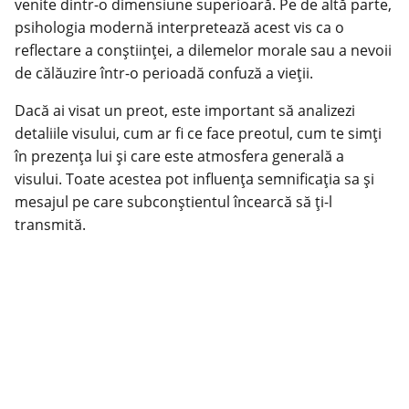
venite dintr-o dimensiune superioară. Pe de altă parte,
psihologia modernă interpretează acest vis ca o
reflectare a conștiinței, a dilemelor morale sau a nevoii
de călăuzire într-o perioadă confuză a vieții.
Dacă ai visat un preot, este important să analizezi
detaliile visului, cum ar fi ce face preotul, cum te simți
în prezența lui și care este atmosfera generală a
visului. Toate acestea pot influența semnificația sa și
mesajul pe care subconștientul încearcă să ți-l
transmită.