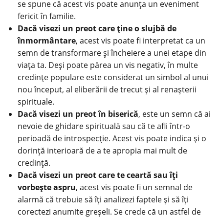
se spune că acest vis poate anunța un eveniment
fericit în familie.
Dacă visezi un preot care ține o slujbă de
înmormântare
, acest vis poate fi interpretat ca un
semn de transformare și încheiere a unei etape din
viața ta. Deși poate părea un vis negativ, în multe
credințe populare este considerat un simbol al unui
nou început, al eliberării de trecut și al renașterii
spirituale.
Dacă visezi un preot în biserică
, este un semn că ai
nevoie de ghidare spirituală sau că te afli într-o
perioadă de introspecție. Acest vis poate indica și o
dorință interioară de a te apropia mai mult de
credință.
Dacă visezi un preot care te ceartă sau îți
vorbește aspru
, acest vis poate fi un semnal de
alarmă că trebuie să îți analizezi faptele și să îți
corectezi anumite greșeli. Se crede că un astfel de