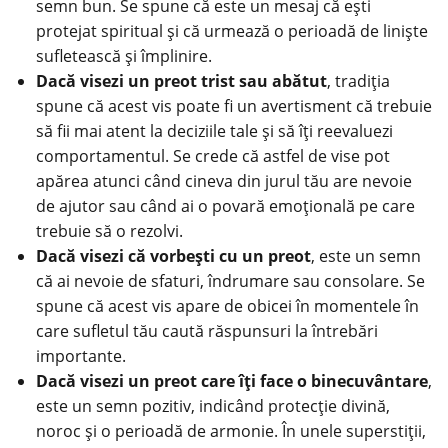
semn bun. Se spune că este un mesaj că ești
protejat spiritual și că urmează o perioadă de liniște
sufletească și împlinire.
Dacă visezi un preot trist sau abătut
, tradiția
spune că acest vis poate fi un avertisment că trebuie
să fii mai atent la deciziile tale și să îți reevaluezi
comportamentul. Se crede că astfel de vise pot
apărea atunci când cineva din jurul tău are nevoie
de ajutor sau când ai o povară emoțională pe care
trebuie să o rezolvi.
Dacă visezi că vorbești cu un preot
, este un semn
că ai nevoie de sfaturi, îndrumare sau consolare. Se
spune că acest vis apare de obicei în momentele în
care sufletul tău caută răspunsuri la întrebări
importante.
Dacă visezi un preot care îți face o binecuvântare
,
este un semn pozitiv, indicând protecție divină,
noroc și o perioadă de armonie. În unele superstiții,