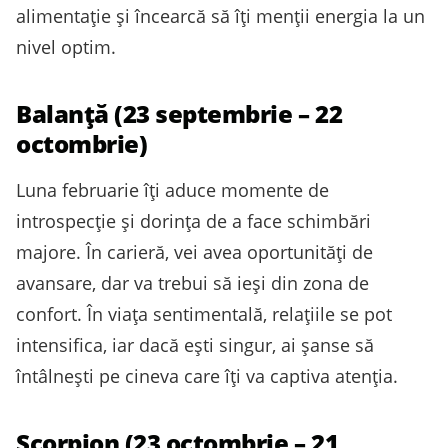
alimentație și încearcă să îți menții energia la un
nivel optim.
Balanță (23 septembrie – 22
octombrie)
Luna februarie îți aduce momente de
introspecție și dorința de a face schimbări
majore. În carieră, vei avea oportunități de
avansare, dar va trebui să ieși din zona de
confort. În viața sentimentală, relațiile se pot
intensifica, iar dacă ești singur, ai șanse să
întâlnești pe cineva care îți va captiva atenția.
Scorpion (23 octombrie – 21