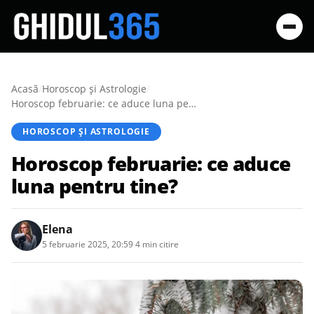
Acasă
/
Horoscop și Astrologie
/
Horoscop februarie: ce aduce luna pentru tine?
HOROSCOP ȘI ASTROLOGIE
Horoscop februarie: ce aduce
luna pentru tine?
Elena
5 februarie 2025, 20:59
·
4 min citire