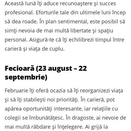
Această lună îți aduce recunoaștere și succes
profesional. Eforturile tale din ultimele luni încep
să dea roade. În plan sentimental, este posibil să
simți nevoia de mai multă libertate și spațiu
personal. Asigură-te că îți echilibrezi timpul între
carieră și viața de cuplu.
Fecioară (23 august – 22
septembrie)
Februarie îți oferă ocazia să îți reorganizezi viața
și să îți stabilești noi priorități. În carieră, pot
apărea oportunități interesante, iar relațiile cu
colegii se îmbunătățesc. În dragoste, ai nevoie de
mai multă răbdare și înțelegere. Ai grijă la