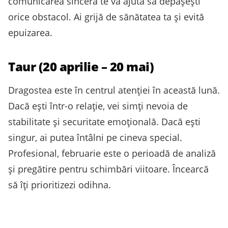
comunicarea sinceră te va ajuta să depășești
orice obstacol. Ai grijă de sănătatea ta și evită
epuizarea.
Taur (20 aprilie – 20 mai)
Dragostea este în centrul atenției în această lună.
Dacă ești într-o relație, vei simți nevoia de
stabilitate și securitate emoțională. Dacă ești
singur, ai putea întâlni pe cineva special.
Profesional, februarie este o perioadă de analiză
și pregătire pentru schimbări viitoare. Încearcă
să îți prioritizezi odihna.