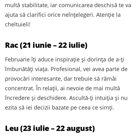
multă stabilitate, iar comunicarea deschisă te va
ajuta să clarifici orice neînțelegeri. Atenție la
cheltuieli!
Rac (21 iunie – 22 iulie)
Februarie îți aduce inspirație și dorința de a-ți
îmbunătăți viața. Profesional, vei avea parte de
provocări interesante, dar trebuie să rămâi
concentrat. În relații, ai nevoie de mai multă
încredere și deschidere. Ascultă-ți intuiția și nu
ezita să iei decizii bazate pe ceea ce simți.
Leu (23 iulie – 22 august)