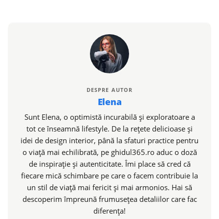
DESPRE AUTOR
Elena
Sunt Elena, o optimistă incurabilă și exploratoare a
tot ce înseamnă lifestyle. De la rețete delicioase și
idei de design interior, până la sfaturi practice pentru
o viață mai echilibrată, pe ghidul365.ro aduc o doză
de inspirație și autenticitate. Îmi place să cred că
fiecare mică schimbare pe care o facem contribuie la
un stil de viață mai fericit și mai armonios. Hai să
descoperim împreună frumusețea detaliilor care fac
diferența!