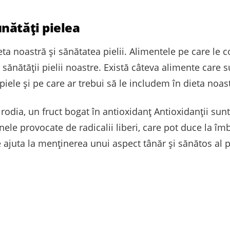
nătăți pielea
dieta noastră și sănătatea pielii. Alimentele pe care 
 sănătății pielii noastre. Există câteva alimente care
piele și pe care ar trebui să le includem în dieta noas
rodia, un fruct bogat în antioxidanț Antioxidanții sunt
nele provocate de radicalii liberi, care pot duce la îm
ajuta la menținerea unui aspect tânăr și sănătos al pi