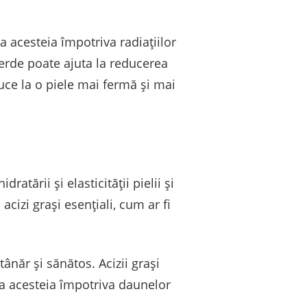
a acesteia împotriva radiațiilor
verde poate ajuta la reducerea
uce la o piele mai fermă și mai
ratării și elasticității pielii și
cizi grași esențiali, cum ar fi
ânăr și sănătos. Acizii grași
rea acesteia împotriva daunelor