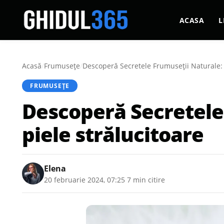
ACASA
L
Acasă
/
Frumusețe
/
Descoperă Secretele Frumuseții Naturale: 
FRUMUSEȚE
Descoperă Secretele
piele strălucitoare
Elena
20 februarie 2024, 07:25
·
7 min citire