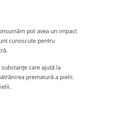
le consumăm pot avea un impact
 sunt cunoscute pentru
tră.
 substanțe care ajută la
bătrânirea prematură a pielii.
elii.