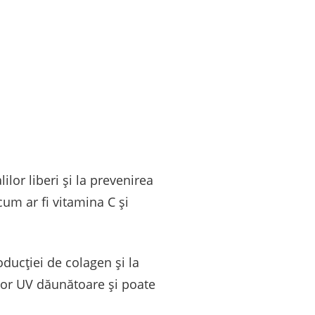
ilor liberi și la prevenirea
 cum ar fi vitamina C și
oducției de colagen și la
ilor UV dăunătoare și poate