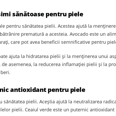
simi sănătoase pentru piele
 pentru sănătatea pielii. Acestea ajută la menținerea hi
mbătrânire prematură a acesteia. Avocado este un ali
rați, care pot avea beneficii semnificative pentru piel
e ajuta la hidratarea pielii și la menținerea unui asp
de asemenea, la reducerea inflamației pielii și la pr
beri.
nic antioxidant pentru piele
 sănătatea pielii. Aceștia ajută la neutralizarea radical
lelor pielii. Ceaiul verde este un puternic antioxidant