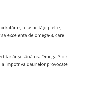
tării și elasticității pielii și
ursă excelentă de omega-3, care
ect tânăr și sănătos. Omega-3 din
teia împotriva daunelor provocate