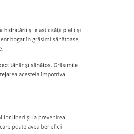
dratării și elasticității pielii și
ment bogat în grăsimi sănătoase,
e.
ect tânăr și sănătos. Grăsimile
otejarea acesteia împotriva
ilor liberi și la prevenirea
 care poate avea beneficii