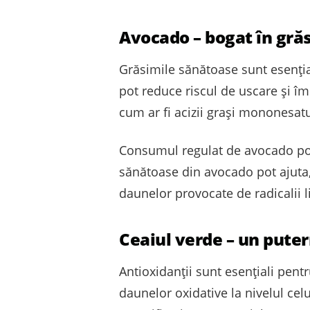
Avocado – bogat în gră
Grăsimile sănătoase sunt esențiale
pot reduce riscul de uscare și î
cum ar fi acizii grași mononesatu
Consumul regulat de avocado poat
sănătoase din avocado pot ajuta, 
daunelor provocate de radicalii li
Ceaiul verde – un puter
Antioxidanții sunt esențiali pentru
daunelor oxidative la nivelul celu