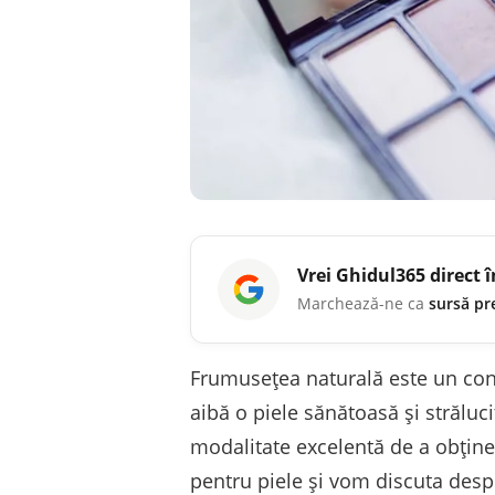
Vrei
Ghidul365
direct 
Marchează-ne ca
sursă pr
Frumusețea naturală este un conc
aibă o piele sănătoasă și strălucit
modalitate excelentă de a obține a
pentru piele și vom discuta despr