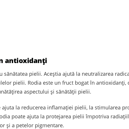
în antioxidanți
 sănătatea pielii. Aceștia ajută la neutralizarea radical
lelor pielii. Rodia este un fruct bogat în antioxidanți,
nătățirea aspectului și sănătății pielii.
juta la reducerea inflamației pielii, la stimularea pr
dia poate ajuta la protejarea pielii împotriva radiați
lor și a petelor pigmentare.