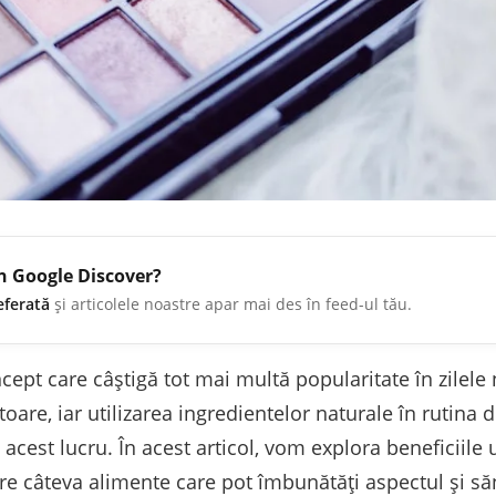
în Google Discover?
eferată
și articolele noastre apar mai des în feed-ul tău.
ept care câștigă tot mai multă popularitate în zilele 
oare, iar utilizarea ingredientelor naturale în rutina de 
cest lucru. În acest articol, vom explora beneficiile u
e câteva alimente care pot îmbunătăți aspectul și săn