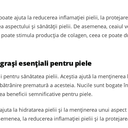
ate ajuta la reducerea inflamației pielii, la protejare
 aspectului și sănătății pielii. De asemenea, ceaiul 
i poate stimula producția de colagen, ceea ce poate d
 grași esențiali pentru piele
i pentru sănătatea pielii. Aceștia ajută la menținerea hid
bătrânire prematură a acesteia. Nucile sunt bogate în a
a beneficii semnificative pentru piele.
uta la hidratarea pielii și la menținerea unui aspect t
asemenea, la reducerea inflamației pielii și la proteja