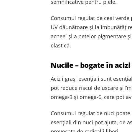
semnificative pentru piele.
Consumul regulat de ceai verde po
UV dăunătoare și la îmbunătățirea
acneei și a petelor pigmentare ș
elastică.
Nucile – bogate în acizi
Acizii grași esențiali sunt esențial
pot reduce riscul de uscare și îm
omega-3 și omega-6, care pot ave
Consumul regulat de nuci poate aj
esențiali din nuci pot ajuta, de 
provocate de radicalii liberi.